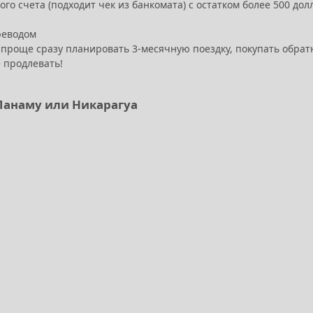
го счета (подходит чек из банкомата) с остатком более 500 до
реводом
 проще сразу планировать 3-месячную поездку, покупать обрат
ё продлевать!
 Панаму или Никарагуа