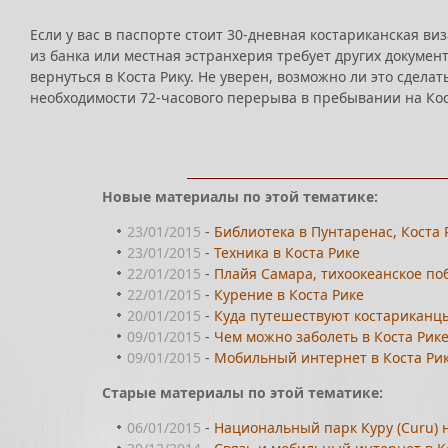
Если у вас в паспорте стоит 30-дневная костариканская ви
из банка или местная эстранхерия требует других докумен
вернуться в Коста Рику. Не уверен, возможно ли это сдела
необходимости 72-часового перерыва в пребывании на Коста 
Новые материалы по этой тематике:
23/01/2015
-
Библиотека в Пунтаренас, Коста 
23/01/2015
-
Техника в Коста Рике
22/01/2015
-
Плайя Самара, тихоокеанское по
22/01/2015
-
Курение в Коста Рике
20/01/2015
-
Куда путешествуют костариканц
09/01/2015
-
Чем можно заболеть в Коста Рик
09/01/2015
-
Мобильный интернет в Коста Рике
Старые материалы по этой тематике:
06/01/2015
-
Национальный парк Куру (Curu) н