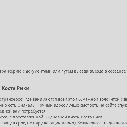
странхерию с документами или путем выезда-въезда в соседнее 
 Коста Рики
эстранхерос), где занимаются всей этой бумажной волокитой с 
ычно есть филиалы. Точный адрес лучше смотреть на сайте слу
евной вам потребуется:
роса, с проставленной 30-дневной визой Коста Рики
страну в срок, не нарушающий период безвизового 90-дневног