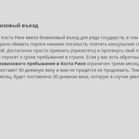
визовый въезд
 Коста Рика ввела безвизовый въезд для ряда государств, в том 
 нужно обивать пороги никаких посольств, платить консульские
ой. Достаточно просто приехать (прилететь) и протянуть свой 
 спросят о сроке пребывания в стране. Если у вас есть обратны
езвизового пребывания в Коста Рике
ограничен тремя месяца
 поставят 90-дневную визу и вам не придется её продлевать. Те
есяц, будет поставлена 30-дневная виза, которую в случае ув