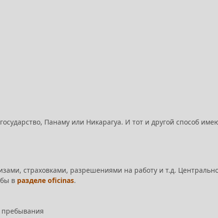
государство, Панаму или Никарагуа. И тот и другой способ име
визами, страховками, разрешениями на работу и т.д. Центральн
жбы в
разделе oficinas
.
о пребывания