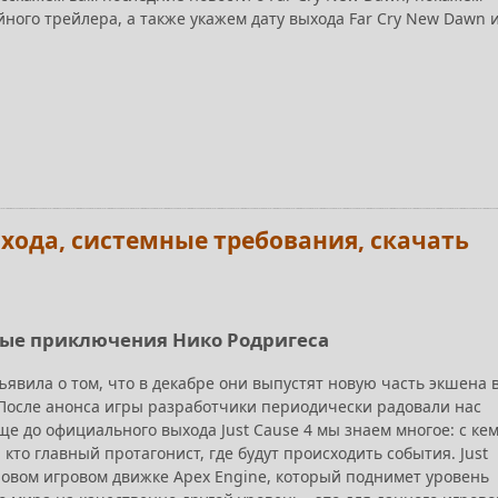
ного трейлера, а также укажем дату выхода Far Cry New Dawn и
выхода, системные требования, скачать
 новые приключения Нико Родригеса
ъявила о том, что в декабре они выпустят новую часть экшена 
. После анонса игры разработчики периодически радовали нас
е до официального выхода Just Cause 4 мы знаем многое: с ке
 кто главный протагонист, где будут происходить события. Just
новом игровом движке Apex Engine, который поднимет уровень