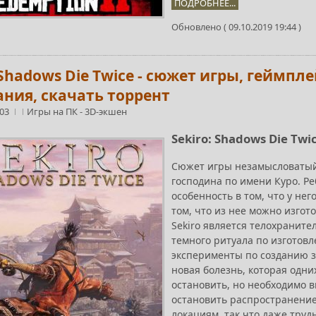
ПОДРОБНЕЕ...
Обновлено ( 09.10.2019 19:44 )
 Shadows Die Twice - сюжет игры, геймп
ания, скачать торрент
:03
Игры на ПК
-
3D-экшен
Sekiro: Shadows Die Twi
Сюжет игры незамысловатый 
господина по имени Куро. Ре
особенность в том, что у нег
том, что из нее можно изгот
Sekiro является телохраните
темного ритуала по изготовл
эксперименты по созданию з
новая болезнь, которая одни
остановить, но необходимо в
остановить распространение
локациям, так что даже труд