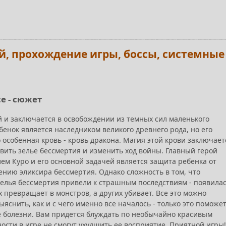
лей, прохождение игры, боссы, системные
ce - сюжет
и заключается в освобождении из темных сил маленького
бенок является наследником великого древнего рода, но его
о особенная кровь - кровь дракона. Магия этой крови заключает
овить зелье бессмертия и изменить ход войны. Главный герой
лем Куро и его основной задачей является защита ребенка от
ению эликсира бессмертия. Однако сложность в том, что
елья бессмертия привели к страшным последствиям - появила
х превращает в монстров, а других убивает. Все это можно
ыяснить, как и с чего именно все началось - только это поможе
 болезни. Вам придется блуждать по необычайно красивым
ности в игре не смогут ухудшить ее восприятие. Приятной игры!