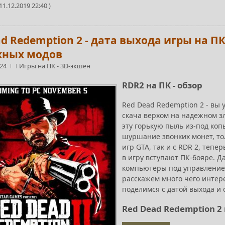
1.12.2019 22:40 )
d Redemption 2 - дата выхода игры на П
ных модов
:24
Игры на ПК
-
3D-экшен
RDR2 на ПК - обзор
Red Dead Redemption 2 - вы 
скача верхом на надежном з
эту горькую пыль из-под коп
шуршание звонких монет, тол
игр GTA, так и с RDR 2, теп
в игру вступают ПК-бояре. Д
компьютеры под управлением
расскажем много чего интер
поделимся с датой выхода и
Red Dead Redemption 2 н