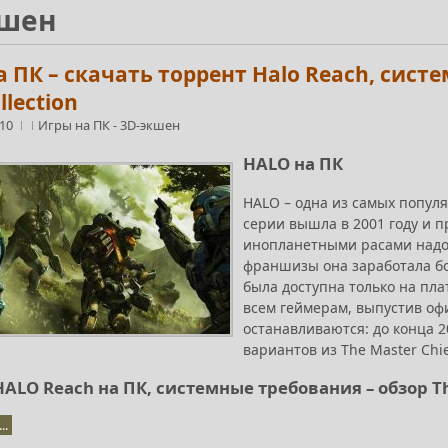
кшен
 ПК – скачать торрент Halo Reach, сист
llection
:10
Игры на ПК
-
3D-экшен
HALO на ПК
HALO – одна из самых попул
серии вышла в 2001 году и 
инопланетными расами надол
франшизы она заработала бо
была доступна только на пла
всем геймерам, выпустив оф
останавливаются: до конца 
вариантов из The Master Chief
ALO Reach на ПК, системные требования – обзор The
..