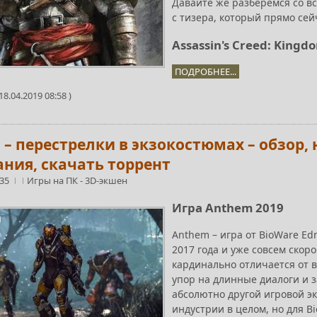
Давайте же разберемся со вс
с тизера, который прямо сей
Assassin's Creed: King
ПОДРОБНЕЕ...
8.04.2019 08:58 )
– перестрелки в экзокостюмах – обзор,
ания, скачать торрент
:35
Игры на ПК
-
3D-экшен
Игра Anthem 2019
Anthem – игра от BioWare Ed
2017 года и уже совсем скор
кардинально отличается от в
упор на длинные диалоги и 
абсолютно другой игровой э
индустрии в целом, но для B