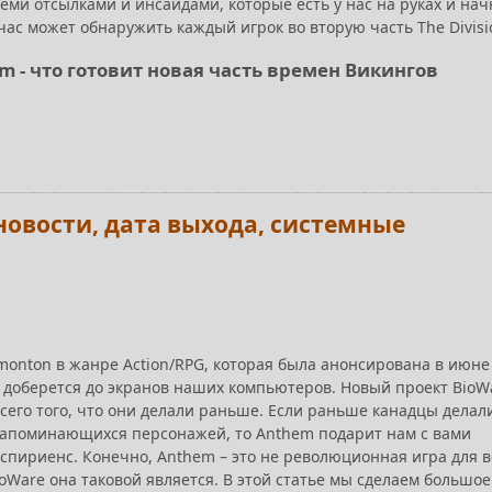
еми отсылками и инсайдами, которые есть у нас на руках и на
час может обнаружить каждый игрок во вторую часть The Divisi
dom - что готовит новая часть времен Викингов
 новости, дата выхода, системные
monton в жанре Action/RPG, которая была анонсирована в июне
о доберется до экранов наших компьютеров. Новый проект BioW
сего того, что они делали раньше. Если раньше канадцы делал
запоминающихся персонажей, то Anthem подарит нам с вами
кспириенс. Конечно, Anthem – это не революционная игра для 
ioWare она таковой является. В этой статье мы сделаем большое