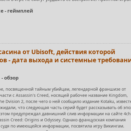
ce - геймплей
ссасина от Ubisoft, действия которой
ов - дата выхода и системные требован
- обзор
ре, посвященной тайным убийцам, легендарной франшизе от
 части с Assassin's Creed, носящей рабочее название Kingdom,
he Dvision 2, после чего о ней сообщило издание Kotaku, извест
жидали, что следующая часть серий будет рассказывать об эпо
б этом предупреждал давнишний слив информации на сайте 4ch
sin Creed: Origins и Odyssey. Однако французская компания
и судя по имеющейся информации, посвятила игру Викингам.