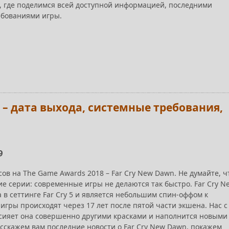
, где поделимся всей доступной информацией, последними
ебованиями игры.
5 – дата выхода, системные требования,
9
ов на The Game Awards 2018 – Far Cry New Dawn. Не думайте, ч
е серии: современные игры не делаются так быстро. Far Cry N
 в сеттинге Far Cry 5 и является небольшим спин-оффом к
гры происходят через 17 лет после пятой части экшена. Нас с
засияет она совершенно другими красками и наполнится новыми
асскажем вам последние новости о Far Cry New Dawn, покажем