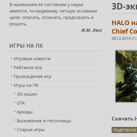
3D-э
В нынешнем её состоянии у науки
имеется, по-видимому, четыре основные
цели: описать, осознать, предсказать и
HALO на
решить.
Chief Co
Ж.М. Легс
08.12.2019 21
ИГРЫ
НА ПК
Игровые новости
Рейтинги игр
Прохождение игр
Игры на ПК
3D-экшен
GTA
Аркады
Скачать H
Выживание и песочницы
Старые игры
ПОДРОБНЕЕ.