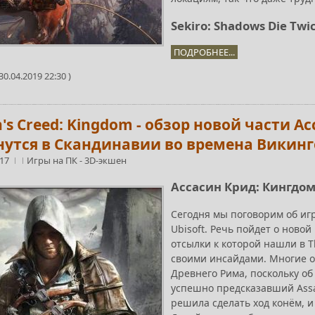
Sekiro: Shadows Die Twi
ПОДРОБНЕЕ...
0.04.2019 22:30 )
n's Creed: Kingdom - обзор новой части А
нутся в Скандинавии во времена Викинг
:17
Игры на ПК
-
3D-экшен
Ассасин Крид: Кингдом 
Сегодня мы поговорим об иг
Ubisoft. Речь пойдет о новой
отсылки к которой нашли в T
своими инсайдами. Многие о
Древнего Рима, поскольку о
успешно предсказавший Assas
решила сделать ход конём, 