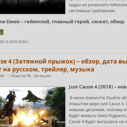
кадры из релизного геймплей
системные требования.
New Dawn – геймплей, главный герой, сюжет, обзор
..
8.12.2018 23:03 )
use 4 (Затяжной прыжок) – обзор, дата 
т на русском, трейлер, музыка
:04
Игры на ПК
-
3D-экшен
Just Cause 4 (2018) –
В июне Avalanche Studios об
открытом мире Just Cause 4
новыми деталями, поэтому ещ
будет воевать Нико Родригес,
Cause 4 будет выпущена на 