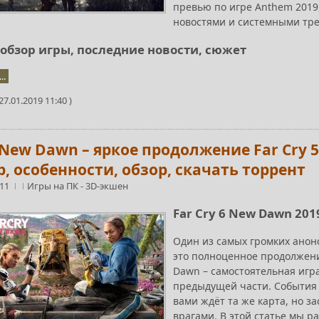
превью по игре Anthem 2019
новостями и системными тр
 обзор игры, последние новости, сюжет
..
7.01.2019 11:40 )
 New Dawn – яркое продолжение Far Cry 
, особенности, обзор, скачать торрент
:11
Игры на ПК
-
3D-экшен
Far Cry 6 New Dawn 201
Один из самых громких анонс
это полноценное продолжени
Dawn – самостоятельная игра
предыдущей части. События и
вами ждёт та же карта, но 
врагами. В этой статье мы р