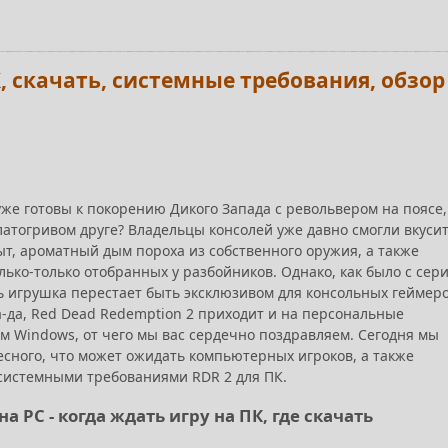
К, скачать, системные требования, обзор
уже готовы к покорению Дикого Запада с револьвером на поясе,
латогривом друге? Владельцы консолей уже давно смогли вкуси
ыт, ароматный дым пороха из собственного оружия, а также
ько-только отобранных у разбойников. Однако, как было с сер
ерь игрушка перестает быть эксклюзивом для консольных геймеро
а-да, Red Dead Redemption 2 приходит и на персональные
 Windows, от чего мы вас сердечно поздравляем. Сегодня мы
есного, что может ожидать компьютерных игроков, а также
 системными требованиями RDR 2 для ПК.
а PC - когда ждать игру на ПК, где скачать