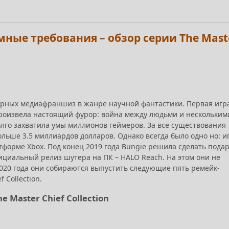
емные требования – обзор серии The Mast
ярных медиафраншиз в жанре научной фантастики. Первая игр
произвела настоящий фурор: война между людьми и нескольким
го захватила умы миллионов геймеров. За все существования
льше 3.5 миллиардов долларов. Однако всегда было одно но: и
тформе Xbox. Под конец 2019 года Bungie решила сделать пода
ициальный релиз шутера на ПК – HALO Reach. На этом они не
2020 года они собираются выпустить следующие пять ремейк-
 Collection.
 Master Chief Collection