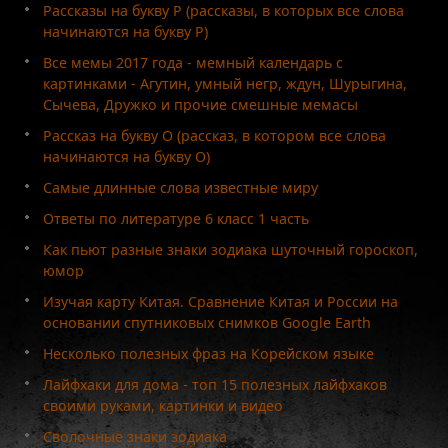
Рассказы на букву Р (рассказы, в которых все слова
начинаются на букву Р)
Все мемы 2017 года - мемный календарь с
картинками - Агутин, умный негр, ждун, Шурыгина,
Сычева, Дружко и прочие смешные мемасы
Рассказ на букву О (рассказ, в котором все слова
начинаются на букву О)
Самые длинные слова известные миру
Ответы по литературе 6 класс 1 часть
Как пьют разные знаки зодиака шуточный гороскоп,
юмор
Изучая карту Китая. Сравнение Китая и России на
основании спутниковых снимков Google Earth
Несколько полезных фраз на Корейском языке
Лайфхаки для дома - топ 15 полезных лайфхаков
своими руками, картинки и видео
Сволочные знаки зодиака