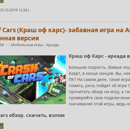
..
3.10.2019 12:24 )
f Cars (Краш оф карс)- забавная игра на A
нная версия
:56
Мобильные игры
-
Аркада
Краш оф Карс - аркада 
Большая скорость. Живые люд
Азарт, в конце концов. Вы, н
ПК? На самом деле, такая игр
томить, речь пойдет об игре C
прочитать обзор на игру, а т
проверяйте свое подключение 
скачивания этой игры, ведь о
Cars обзор, скачать, взлом
..