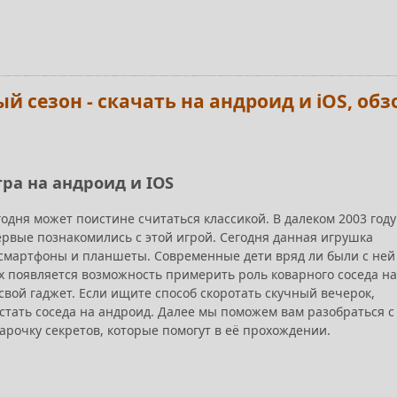
ый сезон - скачать на андроид и iOS, обз
гра на андроид и IOS
егодня может поистине считаться классикой. В далеком 2003 году
рвые познакомились с этой игрой. Сегодня данная игрушка
 смартфоны и планшеты. Современные дети вряд ли были с ней
их появляется возможность примерить роль коварного соседа на
свой гаджет. Если ищите способ скоротать скучный вечерок,
остать соседа на андроид. Далее мы поможем вам разобраться с
арочку секретов, которые помогут в её прохождении.