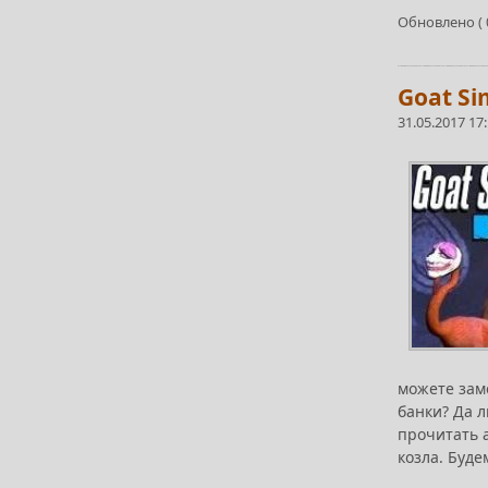
Обновлено ( 0
Goat Si
31.05.2017 17
можете заме
банки? Да л
прочитать а
козла. Буде