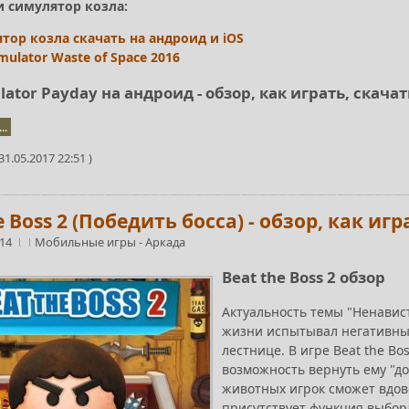
 симулятор козла:
тор козла скачать на андроид и iOS
mulator Waste of Space 2016
lator Payday на андроид - обзор, как играть, скачат
..
1.05.2017 22:51 )
e Boss 2 (Победить босса) - обзор, как иг
:14
Мобильные игры
-
Аркада
Beat the Boss 2 обзор
Актуальность темы "Ненавист
жизни испытывал негативные
лестнице. В игре Beat the B
возможность вернуть ему "д
животных игрок сможет вдов
присутствует функция выбор