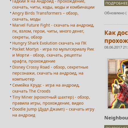
Гадкий Я на Андроид - прохождение,
ПОДРОБНЕЕ.
скачать, читы, коды, моды и комбинации
Angry Birds Transformers – обзор,
Обновлено ( 1
скачать, моды
Marvel Future Fight - скачать на андроид,
пк, взлом, герои, читы, много денег,
Как дос
секреты, обзор
прохож
Hungry Shark Evolution скачать на ПК
08.06.2017 21
Pocket Mortys - игра по мультсериалу Рик
и Морти - обзор, скачать, рецепты
крафта, прохождение
Disney Crossy Road - обзор, секретные
персонажи, скачать на андроид, на
компьютер
Семейка Крудс - игра на андроид,
скачать The Croods
Tiny Miner (крохотный шахтер) - обзор,
правила игры, прохождение, видео
Doodle Jump (Дудл Джамп) – скачать игру
на андроид
Neighbou