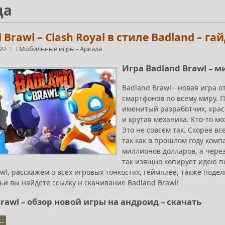
да
 Brawl – Clash Royal в стиле Badland – г
:22
Мобильные игры
-
Аркада
Игра Badland Brawl – ми
Badland Brawl - новая игра 
смартфонов по всему миру. П
именитый разработчик, кра
и крутая механика. Кто-то мо
Это не совсем так. Скорее в
так как в прошлом году комп
миллионов долларов, а через
так изящно копирует идею 
wl, расскажем о всех игровых тонкостях, геймплее, также подел
ьи вы найдёте cсылку н скачивание Badland Brawl!
rawl – обзор новой игры на андроид – скачать
..