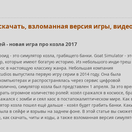
, скачать, взломанная версия игры, виде
й - новая игра про козла 2017
роид - это симулятор козла, грабящего банки. Goat Simulator - эт
гр, которые имеют богатую историю. Из небольшого инди-треш
ерос в настоящую классику жанра. Небольшая компания
tudios выпустила первую игру серии в 2014 году. Она была
компьютерах и распространялась через сервис цифровой
олично, симулятор козла был представлен 1 апреля. За это вр
рать огромное количество ролей: козёл сражался в космосе, бр
сражался с зомби и сеял хаос в постапокалиптическом мире. Как
ятор козла пошел ещё дальше - козёл будет грабить банки. Как
была в сейфе и взрывы на заднем фоне. В этой статье вы сможе
, как скачать, читы и коды, а также взломанная версия симуля