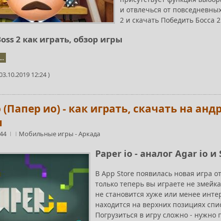
и отвлечься от повседневных
2 и скачать Победить Босса 2
Boss 2 как играть, обзор игры
..
3.10.2019 12:24 )
o (Папер ио) - как играть, скачать на ан
ы
:44
Мобильные игры
-
Аркада
Paper io - аналог Agar io и
В App Store появилась новая игра о
только теперь вы играете не змейка
не становится хуже или менее интер
находится на верхних позициях спис
Погрузиться в игру сложно - нужно