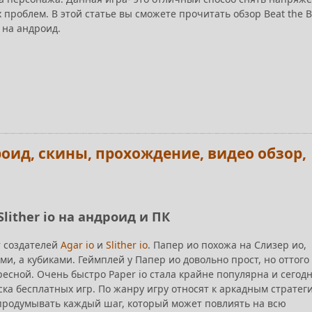
 проблем. В этой статье вы сможете прочитать обзор Beat the B
 на андроид.
дроид, скины, прохождение, видео обзор,
 Slither io на андроид и ПК
т создателей
Agar io
и
Slither io
. Папер ио похожа на Слизер ио,
ми, а кубиками. Геймплей у Папер ио довольно прост, но оттого
есной. Очень быстро Paper io стала крайне популярна и сегод
ка бесплатных игр. По жанру игру относят к аркадным стратег
 продумывать каждый шаг, который может повлиять на всю