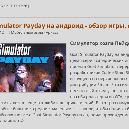
7.06.2017 13:26 )
mulator Payday на андроид - обзор игры
:12
Мобильные игры
-
Аркада
Симулятор козла Пэйде
Goat Simulator Payday на анд
целая серия сатирических и
проекта Goat Simulator пер
разработчиков Coffee Stain S
выпущена на персональных 
дистрибуции Steam. Что симв
несчастный козёл успел отыг
на себя роль героя из GTA, 
тить, козёл - ещё тот любитель приключений. В этот раз симул
юбые: большие, средние, маленькие - главное, чтобы наличка 
бсолютно все о Goat Simulator Payday на андроид: прохождение
м начинать?