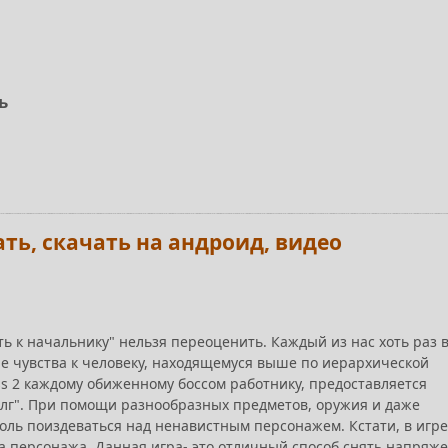
ь
рать, скачать на андроид, видео
ь к начальнику" нельзя переоценить. Каждый из нас хоть раз 
 чувства к человеку, находящемуся выше по иерархической
oss 2 каждому обиженному боссом работнику, предоставляется
олг". При помощи разнообразных предметов, оружия и даже
оль поиздеваться над ненавистным персонажем. Кстати, в игре
а персонажа. Данная игра- это отличный способ снять напряж