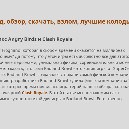
айд, обзор, скачать, взлом, лучшие колод
кс Angry Birds и Clash Royale
от Frogmind, которая в скором времени окажется на миллионах
очему? Да потому что у этой игры есть абсолютно всё для этого:
сочные персонажи, уникальная физика, соревновательный мом
жет сказать, что сама Badland Brawl - это копия игры от SuperCel
сего, Badland Brawl создавался с подачи самой финской компани
анию-разработчика Badland Brawl купила финская компания за 
 некоторое время появилась игра-герой нашего обзора, котора
популярной
Clash Royale
. В этой статье мы познакомим вас с
имся лучше тактикой для игры в Badland Brawl. Естественно,