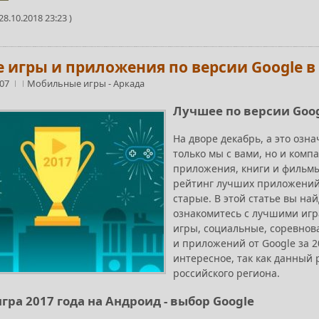
8.10.2018 23:23 )
игры и приложения по версии Google в 2
:07
Мобильные игры
-
Аркада
Лучшее по версии Goog
На дворе декабрь, а это озна
только мы с вами, но и комп
приложения, книги и фильмы,
рейтинг лучших приложений и
старые. В этой статье вы на
ознакомитесь с лучшими игра
игры, социальные, соревнов
и приложений от Google за 2
интересное, так как данный
российского региона.
гра 2017 года на Андроид - выбор Google