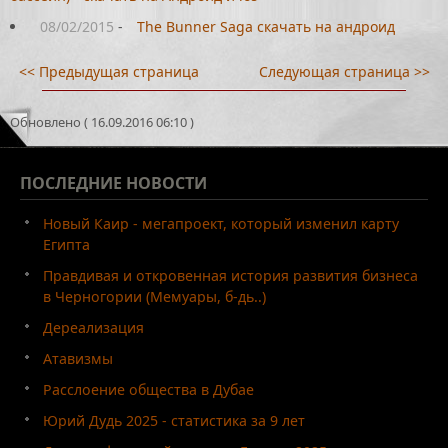
08/02/2015
-
The Bunner Saga скачать на андроид
<< Предыдущая страница
Следующая страница >>
Обновлено ( 16.09.2016 06:10 )
ПОСЛЕДНИЕ
НОВОСТИ
Новый Каир - мегапроект, который изменил карту
Египта
Правдивая и откровенная история развития бизнеса
в Черногории (Мемуары, б-дь..)
Дереализация
Атавизмы
Расслоение общества в Дубае
Юрий Дудь 2025 - статистика за 9 лет