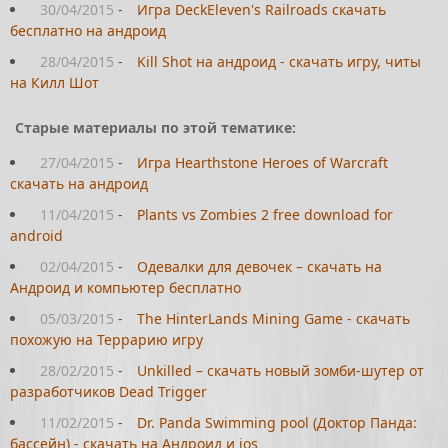
30/04/2015
-
Игра DeckEleven's Railroads скачать
бесплатно на андроид
28/04/2015
-
Kill Shot на андроид - скачать игру, читы
на Килл Шот
Старые материалы по этой тематике:
27/04/2015
-
Игра Hearthstone Heroes of Warcraft
скачать на андроид
11/04/2015
-
Plants vs Zombies 2 free download for
android
02/04/2015
-
Одевалки для девочек – скачать на
Андроид и компьютер бесплатно
05/03/2015
-
The HinterLands Mining Game - скачать
похожую на Террарию игру
28/02/2015
-
Unkilled – скачать новый зомби-шутер от
разработчиков Dead Trigger
11/02/2015
-
Dr. Panda Swimming pool (Доктор Панда:
бассейн) - скачать на Андроид и ios