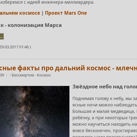
разберемся с идеей инженера-миллиардера.
дальнем космосе
|
Проект Mars One
к - колонизация Марса
..
9.03.2017 01:46 )
сные факты про дальний космос - млеч
:39
Бессмертие
-
Космос
Звёздное небо над гол
Поднимая голову к небу, мы 
ясные ночи можно наблюдать
Большая и малая медведица, К
ребёнку, а при некоторых тре
можно научиться находить на 
вовсе бесконечен, простираяс
видимого нами пространства?