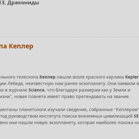
013, Дракониды
па Кеплер
льного телескопа
Кеплер
нашли возле красного карлика
Kepler
дии Лебедя, неизвестную нам ранее экзопланету. Они заявили в
ана в журнале
Science
, что благодаря размерам как у Земли и
зни", новая планета имеет право претендовать на звание
уинтаны планетологи изучали сведения, собранные "Кеплером"
под руководством института поиска внеземных цивилизаций
SE
вно они нашли новую экзопланету, которая наиболее похожа н