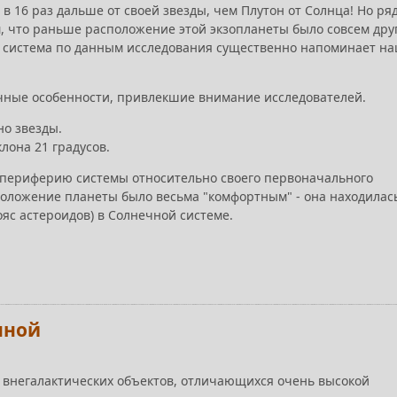
в 16 раз дальше от своей звезды, чем Плутон от Солнца! Но ряд
м, что раньше расположение этой экзопланеты было совсем дру
ма система по данным исследования существенно напоминает на
чные особенности, привлекшие внимание исследователей.
но звезды.
лона 21 градусов.
 периферию системы относительно своего первоначального
положение планеты было весьма "комфортным" - она находилас
ояс астероидов) в Солнечной системе.
нной
 внегалактических объектов, отличающихся очень высокой