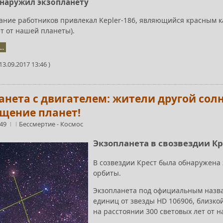
бнаружил экзопланету
ание работников привлекал Kepler-186, являющийся красным ка
т от нашей планеты).
..
3.09.2017 13:46 )
анета с двигателем: жители другой сол
щение планет!
:49
Бессмертие
-
Космос
Экзопланета в свозвездии Кр
В созвездии Крест была обнаружена 
орбиты.
Экзопланета под официальным назва
единиц от звезды HD 106906, близкой
на расстоянии 300 световых лет от н