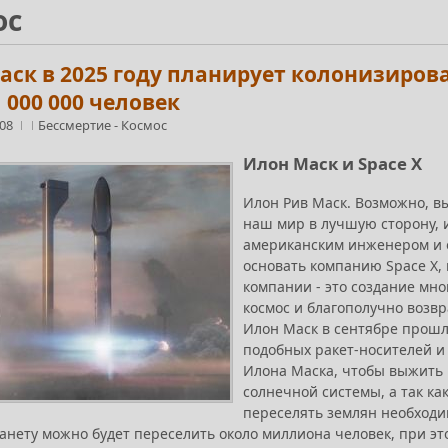
ос
аск в 2025 году планирует колонизирова
 000 000 человек
:08
Бессмертие
-
Космос
Илон Маск и Space X
Илон Рив Маск. Возможно, вы
наш мир в лучшую сторону, 
американским инженером и 
основать компанию Space X, 
компании - это создание мно
космос и благополучно возвр
Илон Маск в сентябре прошл
подобных ракет-носителей и н
Илона Маска, чтобы выжить 
солнечной системы, а так ка
переселять землян необходим
анету можно будет переселить около миллиона человек, при эт