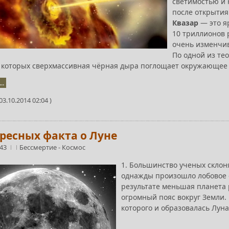
светимостью и 
после открытия
Квазар
— это я
10 триллионов 
очень изменчив
По одной из те
в которых сверхмассивная чёрная дыра поглощает окружающее
..
3.10.2014 02:04 )
ересных факта о Луне
:43
Бессмертие
-
Космос
1. Большинство ученых склоня
однажды произошло лобовое с
результате меньшая планета 
огромный пояс вокруг Земли. 
которого и образовалась Луна