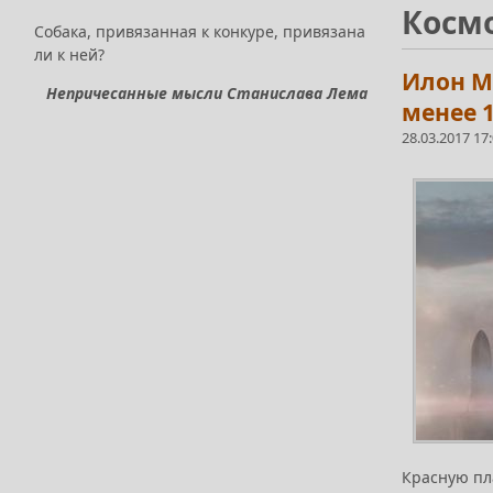
Косм
Собака, привязанная к конкуре, привязана
ли к ней?
Илон М
Непричесанные мысли Станислава Лема
менее 1
28.03.2017 17
Красную пл