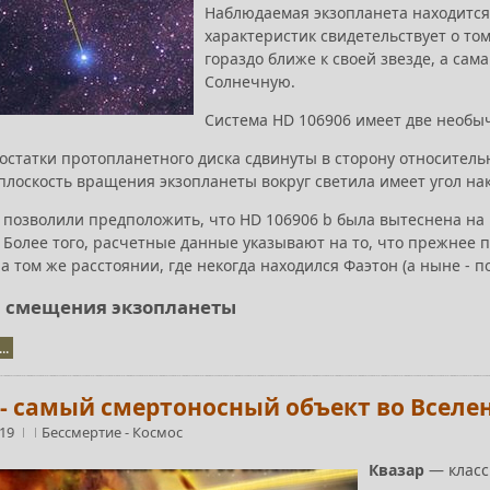
Наблюдаемая экзопланета находится 
характеристик свидетельствует о то
гораздо ближе к своей звезде, а са
Солнечную.
Система
HD 106906
имеет две необы
остатки протопланетного диска сдвинуты в сторону относитель
плоскость вращения экзопланеты вокруг светила имеет угол нак
 позволили предположить, что HD 106906 b была вытеснена на
 Более того, расчетные данные указывают на то, что прежнее 
 том же расстоянии, где некогда находился Фаэтон (а ныне - п
 смещения экзопланеты
..
 - самый смертоносный объект во Вселе
:19
Бессмертие
-
Космос
Квазар
— класс