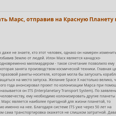
ть Марс, отправив на Красную Планету 
 даже не знаете, кто этот человек, однако он намерен изменит
избавив Землю от людей. Илон Маск является канадско-
одновременно миллиардером - такое сочетание позволило ему
которая занята производством космической техники. Главная ц
горазовой ракеты-носителя, которая могла бы запускать корабл
ащаться на место запуска. Желание Space X настолько велико, 
ого года анонсировал проект по колонизации Марса при помо
азывается он ITS (Interplanetary Transport System). По заявле
человечеству, ему необходимо колонизировать другие планеты
к Марс является наиболее пригодной для жизни планетой, то
о именно на нее. Благодаря системе ITS уже через 50 лет на
ом сама транспортировка окажется не слишком затратной. Дав