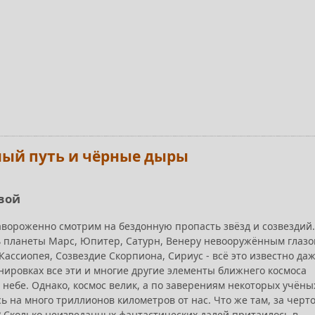
ный путь и чёрные дыры
овой
завороженно смотрим на бездонную пропасть звёзд и созвездий.
 планеты Марс, Юпитер, Сатурн, Венеру невооружённым глазо
ассиопея, Созвездие Скорпиона, Сириус - всё это известно да
нировках все эти и многие другие элементы ближнего космоса
небе. Однако, космос велик, а по заверениям некоторых учёных
ь на много триллионов километров от нас. Что же там, за черт
 Сколько неизведанных фантастических далей притаилось в