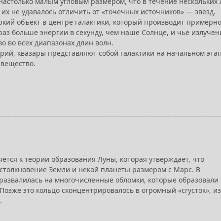
настолько малым угловым размером, что в течение нескольких 
 их не удавалось отличить от «точечных источников» — звёзд.
ркий объект в центре галактики, который производит примерно
раз больше энергии в секунду, чем наше Солнце, и чье излучен
о во всех диапазонах длин волн.
орий, квазары представляют собой галактики на начальном эта
 вещество.
ется к теории образования Луны, которая утверждает, что
толкновение Земли и некой планеты размером с Марс. В
развалилась на многочисленные обломки, которые образовали
Позже это кольцо сконцентрировалось в огромный «сгусток», из
.