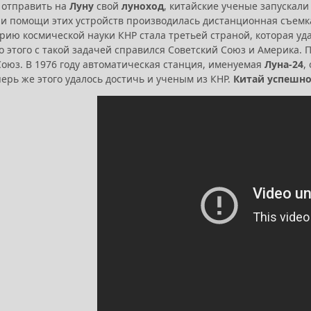
к отправить на
Луну
свой
луноход
, китайские ученые запускали
ри помощи этих устройств производилась дистанционная съем
орию космической науки КНР стала третьей страной, которая у
До этого с такой задачей справился Советский Союз и Америка.
Союз. В 1976 году автоматическая станция, именуемая
Луна-24
,
перь же этого удалось достичь и ученым из КНР.
Китай успешно