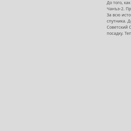
До того, ка
Чанъэ-2. П
За всю ист
спутника. 
Советский 
посадку. Те