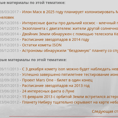
ые материалы по этой тематике:
28/03/2017
-
Илон Маск в 2025 году планирует колонизировать М
человек
06/12/2016
-
Интересные факты про дальний космос - млечный 
04/12/2015
-
Экзопланета с двигателем: жители другой солнечн
02/05/2014
-
Двойник Земли обнаружен с помощью телескопа К
20/04/2014
-
Расписание звездопадов в 2014 году
31/12/2013
-
Остатки кометы ISON
26/12/2013
-
Астрономы обнаружили "бездомную" планету со сп
рые материалы по этой тематике:
26/11/2013
-
С 3 декабря комету ison можно будет наблюдать н
06/10/2013
-
Успешно завершено пятилетнее тестирование ион
02/09/2013
-
Проект Mars One - билет в один конец
05/07/2013
-
Расписание звездопадов на 2013 год
23/06/2013
-
24 интересных факта о Луне
31/12/2012
-
15 февраля 2013 с орбитой Земли встретился астер
23/04/2012
-
Планету Нибиру тщательно скрывают на карте неба
Следующая ст