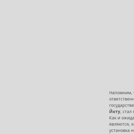
Напомним,
ответствен
государств
Йоту
, ста
Как и ожид
являются, 
установка 