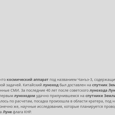
 что
космический аппарат
под названием Чанъэ-3, содержащи
ной задачей. Китайский
луноход
был доставлен на
спутник Зе
енные СМИ. За последние 40 лет после советского
лунохода
Лун
л первым
луноходом
удачно прилунившемся на
спутнике Земл
алось по расчетам, посадка произошла в области кратера, по
конечно же, научные исследования, которые планируется прово
на
Луне
флага КНР.