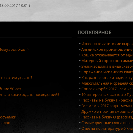
3.09.2017 13:31 )
ПОПУЛЯРНОЕ
Известные латинские выраж
емуары, б-дь..)
Английское произношение: 
Кошка отказывается от еды
Матерный гороскоп: самые
Знаки зодиака в виде сказ
Спряжение Испанских глаг
то с этим делать?
Как разные знаки зодиака 
Максимальная и средняя ск
йшие 50 лет
Список Форбс 2017 - самые
ны и каких ждать последствий?
10 интересных фактов о П
Рассказы на букву Р (расск
я
Все мемы 2017 года - мемн
Дружко и прочие смешные
тосъёмки
Рассказ на букву О (рассказ
оналов
Самые длинные слова изве
Ответы по литературе 6 кла