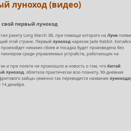
ый луноход (видео)
 свой первый луноход
стил ракету Long March 3B, при помощи которого на
Луне
появи
щий этой стране. Первый
луноход
нарекли Jade Rabbit. Китайс
 произойдет никаких сбоев и посадка будет произведена без
ет пионером среди управляемых устройств, работающих на
 так и при полете не произошло и новость о том, что
Китай
ый луноход
, облетела практически всю планету. 90-дневная
фритового зайца» (именно так переводится название
лунохода
)
 14 декабря.