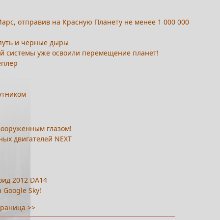
арс, отправив на Красную Планету не менее 1 000 000
путь и чёрные дыры
ой системы уже освоили перемещение планет!
еплер
утником
евооруженным глазом!
ных двигателей NEXT
оид 2012 DA14
 Google Sky!
раница >>