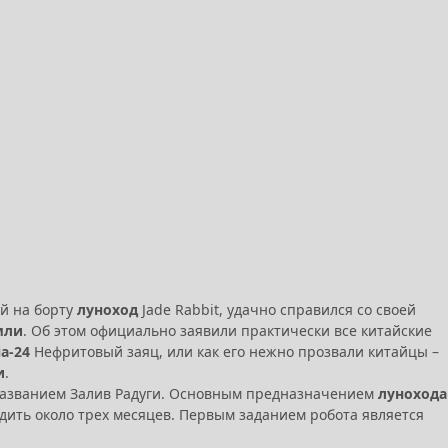
й на борту
луноход
Jade Rabbit, удачно справился со своей
мли
. Об этом официально заявили практически все китайские
а-24
Нефритовый заяц, или как его нежно прозвали китайцы –
и
.
д названием Залив Радуги. Основным предназначением
лунохода
дить около трех месяцев. Первым заданием робота является