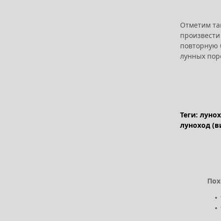
Отметим та
произвести
повторную 
лунных пор
Теги: луно
луноход (в
Пох