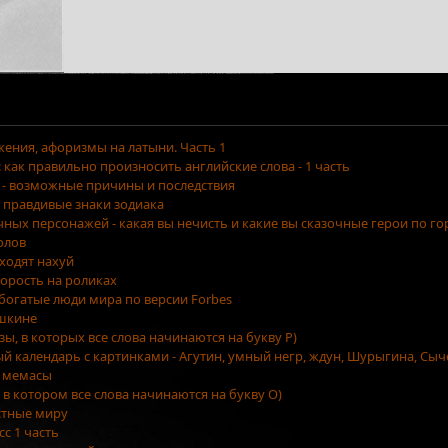
ения, афоризмы на латыни. Часть 1
как правильно произносить английские слова - 1 часть
 - возможные причины и последствия
 правдивые знаки зодиака
очных персонажей - какая вы нечисть и какие вы сказочные герои по г
олов
уходят нахуй
орость на роликах
 богатые люди мира по версии Forbes
ушкине
азы, в которых все слова начинаются на букву Р)
ый календарь с картинками - Агутин, умный негр, ждун, Шурыгина, Сыч
 мемасы
, в котором все слова начинаются на букву О)
стные миру
сс 1 часть