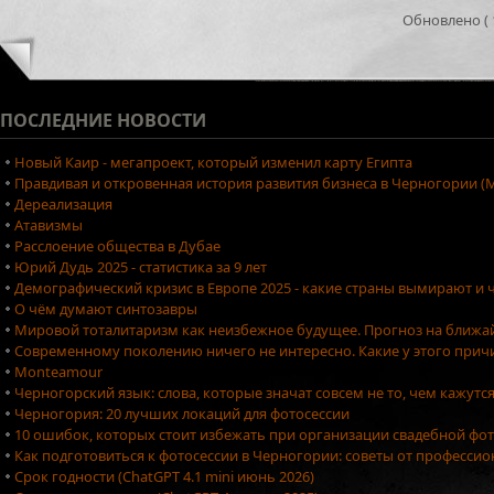
Обновлено ( 1
ПОСЛЕДНИЕ
НОВОСТИ
Новый Каир - мегапроект, который изменил карту Египта
Правдивая и откровенная история развития бизнеса в Черногории (М
Дереализация
Атавизмы
Расслоение общества в Дубае
Юрий Дудь 2025 - статистика за 9 лет
Демографический кризис в Европе 2025 - какие страны вымирают и ч
О чём думают синтозавры
Мировой тоталитаризм как неизбежное будущее. Прогноз на ближа
Современному поколению ничего не интересно. Какие у этого причи
Monteamour
Черногорский язык: слова, которые значат совсем не то, чем кажутс
Черногория: 20 лучших локаций для фотосессии
10 ошибок, которых стоит избежать при организации свадебной фо
Как подготовиться к фотосессии в Черногории: советы от професси
Срок годности (ChatGPT 4.1 mini июнь 2026)