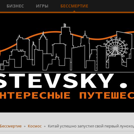
БИЗНЕС
ИГРЫ
БЕССМЕРТИЕ
Бессмертие
Космос
Китай успешно запустил свой первый луноход