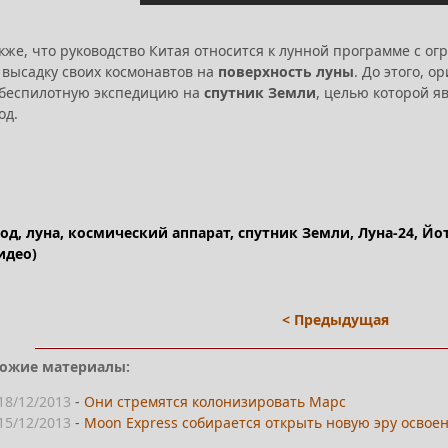
кже, что руководство Китая относится к лунной программе с о
 высадку своих космонавтов на
поверхность луны
. До этого, 
беспилотную экспедицию на
спутник Земли
, целью которой я
од.
ход, луна, космический аппарат, спутник Земли, Луна-24, Й
идео)
< Предыдущая
ожие материалы:
18/12/2013
-
Они стремятся колонизировать Марс
15/12/2013
-
Moon Express собирается открыть новую эру освоен