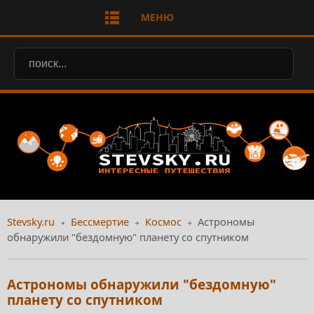
МЕНЮ
Stevsky.ru
Бессмертие
Космос
Астрономы
обнаружили "бездомную" планету со спутником
Астрономы обнаружили "бездомную"
планету со спутником