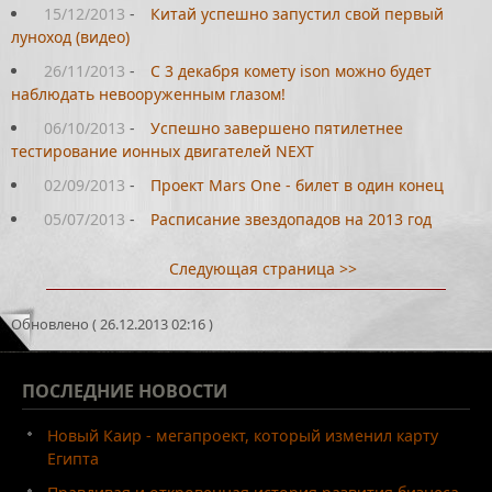
15/12/2013
-
Китай успешно запустил свой первый
луноход (видео)
26/11/2013
-
С 3 декабря комету ison можно будет
наблюдать невооруженным глазом!
06/10/2013
-
Успешно завершено пятилетнее
тестирование ионных двигателей NEXT
02/09/2013
-
Проект Mars One - билет в один конец
05/07/2013
-
Расписание звездопадов на 2013 год
Следующая страница >>
Обновлено ( 26.12.2013 02:16 )
ПОСЛЕДНИЕ
НОВОСТИ
Новый Каир - мегапроект, который изменил карту
Египта