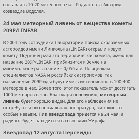
составлять 10-20 метеоров в час. Радиант эта-Акварид –
созвездие Водолея.
24 мая метеорный ливень от вещества кометы
209P/LINEAR
В 2004 году сотрудники Лаборатории поиска околоземных
астероидов имени Линкольна (LINEAR) открыли новую
комету. Под конец мая эта периодическая комета, имеющая
название 209P/LINEAR, приблизится к Земле на
минимальное расстояние – 0,056 а.е. По оценкам
специалистов NASA и российских астрономов, так
называемые 209Р-иды будут иметь интенсивность 100-400
метеоров в час. Более того, этот показатель может достигать
1000 метеоров в час. Благодаря новолунию,
метеорный
ливень
будет хорошо виден. Для его наблюдения не
потребуются ни специальная аппаратура, ни какие-то
особые навыки.
Пик звездопада
придется на 24 мая, а
радиант будет находиться в созвездии Жирафа.
Звездопад 12 августа Персеиды