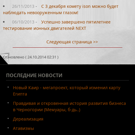
26/11/2013
-
С 3 декабря комету ison можно будет
наблюдать невооруженным глазом!
06/10/2013
-
Успешно завершено пятилетнее
тестирование ионных двигателей NEXT
Следующая страница >>
Обновлено ( 24.10.2014 02:31 )
ПОСЛЕДНИЕ
НОВОСТИ
Новый Каир - мегапроект, который изменил карту
Египта
Правдивая и откровенная история развития бизнеса
в Черногории (Мемуары, б-дь..)
Дереализация
Атавизмы