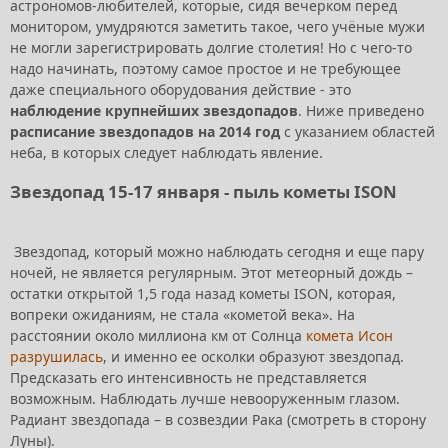
астрономов-любителей, которые, сидя вечерком перед
монитором, умудряются заметить такое, чего учёные мужи
не могли зарегистрировать долгие столетия! Но с чего-то
надо начинать, поэтому самое простое и не требующее
даже специального оборудования действие - это
наблюдение крупнейших звездопадов
. Ниже приведено
расписание звездопадов на 2014 год
с указанием областей
неба, в которых следует наблюдать явление.
Звездопад 15-17 января - пыль кометы ISON
Звездопад, который можно наблюдать сегодня и еще пару
ночей, не является регулярным. Этот метеорный дождь –
остатки открытой 1,5 года назад кометы ISON, которая,
вопреки ожиданиям, не стала «кометой века». На
расстоянии около миллиона км от Солнца
комета Исон
разрушилась
, и именно ее осколки образуют звездопад.
Предсказать его интенсивность не представляется
возможным. Наблюдать лучше невооруженным глазом.
Радиант звездопада – в созвездии Рака (смотреть в сторону
Луны).