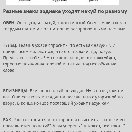
Разные знаки зодиака уходят нахуй по разному
ОВЕН
. Овен уходит нахуй, как истинный Овен - молча и зло,
твёрдым шагом и с решительно расправленными плечами.
ТЕЛЕЦ
. Телец в ужасе спросит - "то есть как нахуй?!". И
пойдёт всем жаловаться, что его послали. Да, нахуй...
Представьте себе, а? Но в конце концов все-таки уйдёт,
горестно покачивая головой и шепча под нос обидные
слова.
БЛИЗНЕЦЫ
. Близнецы нахуй не уходят. Ну вот не уходят и
всё. Они остаются и глядят на пославшего с укоризной во
взоре. В конце концов пославший уходит нахуй сам.
РАК
. Рак расстроится и постарается выяснить, точно ли его
послали именно нахуй? А вы уверены? А может, всё-таки...?
А-а-а, да, я понимаю. А может, не надо? Но как и Телец, в