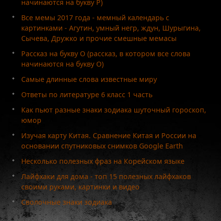
начинаются на букву Р)
Все мемы 2017 года - мемный календарь с
картинками - Агутин, умный негр, ждун, Шурыгина,
Сычева, Дружко и прочие смешные мемасы
Рассказ на букву О (рассказ, в котором все слова
начинаются на букву О)
Самые длинные слова известные миру
Ответы по литературе 6 класс 1 часть
Как пьют разные знаки зодиака шуточный гороскоп,
юмор
Изучая карту Китая. Сравнение Китая и России на
основании спутниковых снимков Google Earth
Несколько полезных фраз на Корейском языке
Лайфхаки для дома - топ 15 полезных лайфхаков
своими руками, картинки и видео
Сволочные знаки зодиака