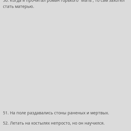
50. Когда я прочитал роман Горького “Мать”, то сам захотел
стать матерью.
51. Hа поле раздавались стоны раненых и мертвых.
52. Летать на костылях непросто, но он научился.