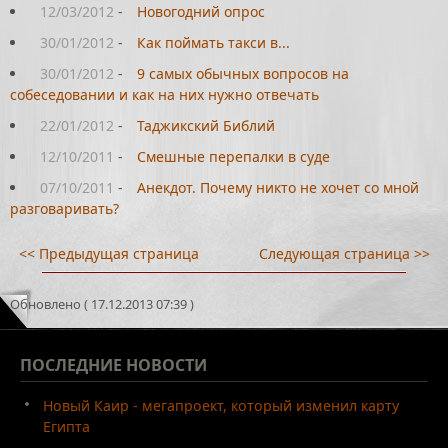
12/03/2012
-
Новогодний опрос
30/01/2012
-
Как поймать такси в...
30/01/2012
-
9 самых обычных вопросов на
собеседовании и как на них нужно отвечать
22/01/2012
-
Таджикский Библий
12/10/2011
-
Смешные перепалки в суде
07/10/2011
-
Анекдот. Почему никто не хочет со мной
разговаривать?
<< Предыдущая страница
Следующая страница >>
Обновлено ( 17.12.2013 07:39 )
ПОСЛЕДНИЕ
НОВОСТИ
Новый Каир - мегапроект, который изменил карту
Египта