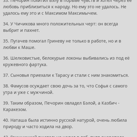
33. Печорин похитил Бэлу в порыве чувств и хотел через ее
любовь приблизиться к народу. Hо ему это не удалось. Hе
удалось ему это и с Максимом Максимычем.
34. У Чичикова много положительных черт: он всегда
выбрит и пахнет.
35. Пугачев помогал Гриневу не только в работе, но и в
любви к Маше.
36. Шелковистые, белокурые локоны выбивались из под её
кружевного фартука.
37. Сыновья приехали к Тарасу и стали с ним знакомиться.
38. Фамусов осуждает свою дочь за то, что Софья с самого
утра и уже с мужчиной.
39. Таким образом, Печорин овладел Бэлой, а Казбич -
Каракезом.
40. Наташа была истинно русской натурой, очень любила
природу и часто ходила на двор.