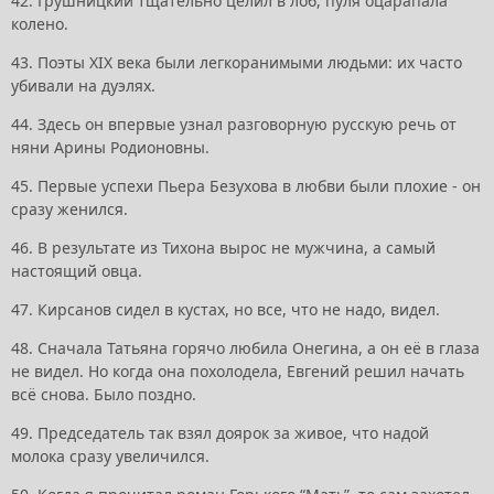
42. Грушницкий тщательно целил в лоб, пуля оцарапала
колено.
43. Поэты XIX века были легкоранимыми людьми: их часто
убивали на дуэлях.
44. Здесь он впервые узнал разговорную русскую речь от
няни Арины Родионовны.
45. Первые успехи Пьера Безухова в любви были плохие - он
сразу женился.
46. В результате из Тихона вырос не мужчина, а самый
настоящий овца.
47. Кирсанов сидел в кустах, но все, что не надо, видел.
48. Сначала Татьяна горячо любила Онегина, а он её в глаза
не видел. Hо когда она похолодела, Евгений решил начать
всё снова. Было поздно.
49. Председатель так взял доярок за живое, что надой
молока сразу увеличился.