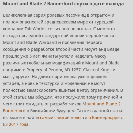
Mount and Blade 2 Bannerlord слухи о дате выхода
Великолепная серия ролевых песочниц в открытом и
полном опасностей средневековом мире от турецкой
компании TaleWorlds со сих пор не вышла. С момента
выхода последней стандартной версии первой части -
Mount and Blade Warband и появления первого
сообщения о разработке второй части Моунт анд Бладе
прошло уже 5 лет. Фанаты успели наделать массу
различных глобальных модификаций к Mount and Blade,
например: Propecy of Pendor, AD 1257, Clash of Kings и
массу других. Но движок оригинала уже порядком
устарел, а новые текстурки и модельнки не могут
полностью замаскировать вшитые в игру ограничения. В
этой статье мы обсудим, что послужило тому причиной и
чего стоит ожидать от разработчиков
Mount and Blade 2
Bannerlord
в ближайшем будущем. Также в данной статье
вы можете найти
самые свежие новости о Баннерлорде с
Е3 2017 года
.