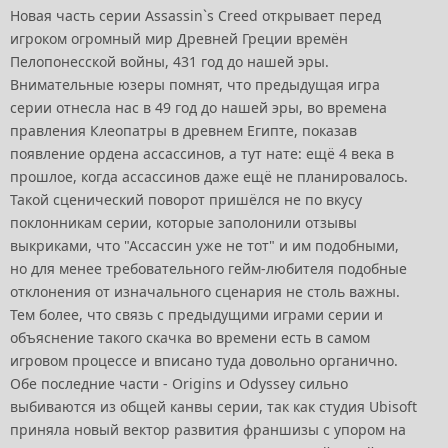
Новая часть серии Assassin`s Creed открывает перед
игроком огромный мир Древней Греции времён
Пелопонесской войны, 431 год до нашей эры.
Внимательные юзеры помнят, что предыдущая игра
серии отнесла нас в 49 год до нашей эры, во времена
правления Клеопатры в древнем Египте, показав
появление ордена ассассинов, а тут нате: ещё 4 века в
прошлое, когда ассассинов даже ещё не планировалось.
Такой сценический поворот пришёлся не по вкусу
поклонникам серии, которые заполонили отзывы
выкриками, что "Ассассин уже не тот" и им подобными,
но для менее требовательного гейм-любителя подобные
отклонения от изначального сценария не столь важны.
Тем более, что связь с предыдущими играми серии и
объяснение такого скачка во времени есть в самом
игровом процессе и вписано туда довольно органично.
Обе последние части - Origins и Odyssey сильно
выбиваются из общей канвы серии, так как студия Ubisoft
приняла новый вектор развития франшизы с упором на