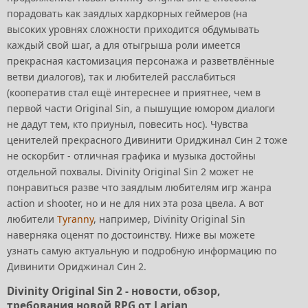
порадовать как заядлых хардкорных геймеров (на
высоких уровнях сложности приходится обдумывать
каждый свой шаг, а для отыгрыша роли имеется
прекрасная кастомизация персонажа и разветвлённые
ветви диалогов), так и любителей расслабиться
(кооператив стал ещё интереснее и приятнее, чем в
первой части Original Sin, а пышущие юмором диалоги
не дадут тем, кто приуныл, повесить нос). Чувства
ценителей прекрасного Дивинити Ориджинал Син 2 тоже
не оскорбит - отличная графика и музыка достойны
отдельной похвалы. Divinity Original Sin 2 может не
понравиться разве что заядлым любителям игр жанра
action и shooter, но и не для них эта роза цвела. А вот
любители
Tyranny
, например, Divinity Original Sin
наверняка оценят по достоинству. Ниже вы можете
узнать самую актуальную и подробную информацию по
Дивинити Ориджинал Син 2.
Divinity Original Sin 2 - новости, обзор,
требования новой RPG от Larian