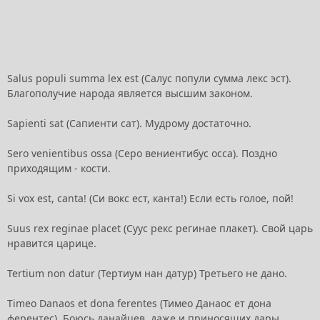
Salus populi summa lex est (Салус попули сумма лекс эст).
Благополучие народа является высшим законом.
Sapienti sat (Сапиенти сат). Мудрому достаточно.
Sero venientibus ossa (Серо вениентибус осса). Поздно
приходящим - кости.
Si vox est, canta! (Си вокс ест, канта!) Если есть голое, пой!
Suus rex reginae placet (Суус рекс регинае плакет). Свой царь
нравится царице.
Tertium non datur (Тертиум нан датур) Третьего не дано.
Timeo Danaos et dona ferentes (Тимео Данаос ет дона
ферентес). Боюсь данайцев, даже и приносящих дары.