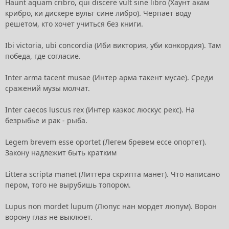
Haunt aquam cribro, qui discere vult sine libro (Хаунт акам
крибро, ки дискере вульт сине либро). Черпает воду
решетом, кто хочет учиться без книги.
Ibi victoria, ubi concordia (Иби виктория, уби конкордия). Там
победа, где согласие.
Inter arma tacent musae (Интер арма такент мусае). Среди
сражений музы молчат.
Inter caecos luscus rex (Интер каэкос люскус рекс). На
безрыбье и рак - рыба.
Legem brevem esse oportet (Легем бревем ессе опортет).
Закону надлежит быть кратким
Littera scripta manet (Литтера скрипта манет). Что написано
пером, того не вырубишь топором.
Lupus non mordet lupum (Люпус нан мордет люпум). Ворон
ворону глаз не выклюет.