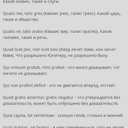
Какой хозяин, такие и слуги.
Qualis rex, talis grex (Квалис рекс, талис грекс). Какой царь,
такое и общество.
Qualis vir, talis oratio (Квалис вир, талис оратио). Каков
человек, такая и речь.
Quod licet Jovi, non licet bovi (Квод личет Хови, нон личет
бови). Что разрешено Юпитеру, не разрешено быку.
Qui nimium probat, nihil probat - кто много доказывает, тот
ничего не доказывает.
Qui non proficit deficit - кто не двигается вперёд, отстаёт.
Quod gratis asseritur, gratis negatur - что утверждается без
доказательств, может быть отброшено без доказательств.
Quot capita, tot sententiae - сколько голов, столько и мнений.
Quid dubitas, ne faceris - в чем сомневаешься, того не делай.