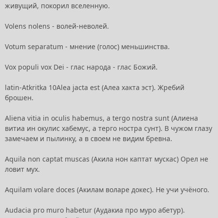
живущий, покорил вселенную.
Volens nolens - волей-неволей.
Votum separatum - мнение (голос) меньшинства.
Vox populi vox Dei - глас народа - глас Божий.
latin-Atkritka 10Alea jacta est (Алеа хакта эст). Жребий
брошен.
Aliena vitia in oculis habemus, a tergo nostra sunt (Алиена
витиа ин окулис хабемус, а терго ностра сунт). В чужом глазу
замечаем и пылинку, а в своем не видим бревна.
Aquila non captat muscas (Акила нон каптат мускас) Орел не
ловит мух.
Aquilam volare doces (Акилам воларе докес). Не учи учёного.
Audacia pro muro habetur (Аудакиа про муро абетур).