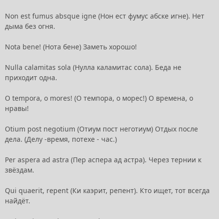
Non est fumus absque igne (Нон ест фумус абске игне). Нет
дыма без огня.
Nota bene! (Нота бене) Заметь хорошо!
Nulla calamitas sola (Нулла каламитас сола). Беда не
приходит одна.
O tempora, о mores! (О темпора, о морес!) О времена, о
нравы!
Otium post negotium (Отиум пост неготиум) Отдых после
дела. (Делу -время, потехе - час.)
Per aspera ad astra (Пер аспера ад астра). Через тернии к
звёздам.
Qui quaerit, repent (Ки каэрит, репент). Кто ищет, тот всегда
найдёт.