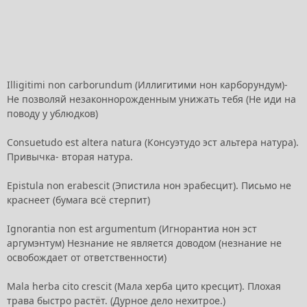
Illigitimi non carborundum (Иллигитими нон карборундум)-
Не позволяй незаконнорожденным унижать тебя (Не иди на
поводу у ублюдков)
Consuetudo est altera natura (Консуэтудо эст альтера натура).
Привычка- вторая натура.
Epistula non erabescit (Эпистила нон эрабесцит). Письмо не
краснеет (бумага всё стерпит)
Ignorantia non est argumentum (Игнорантиа нон эст
аргумэнтум) Незнание не является доводом (незнание не
освобождает от ответственности)
Mala herba cito crescit (Мала херба цито кресцит). Плохая
трава быстро растёт. (Дурное дело нехитрое.)