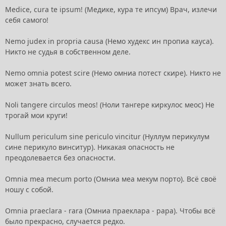
Medice, cura te ipsum! (Медике, кура те ипсум) Врач, излечи
себя самого!
Nemo judex in propria causa (Немо худекс ин пропиа кауса).
Никто не судья в собственном деле.
Nemo omnia potest scire (Немо омниа потест скире). Никто не
может знать всего.
Noli tangere circulos meos! (Ноли тангере киркулос меос) Не
трогай мои круги!
Nullum periculum sine periculo vincitur (Нуллум перикулум
сине перикуло винситур). Никакая опасность не
преодолевается без опасности.
Omnia mea mecum porto (Омниа меа мекум порто). Всё своё
ношу с собой.
Omnia praeclara - rara (Омниа праеклара - рара). Чтобы всё
было прекрасно, случается редко.