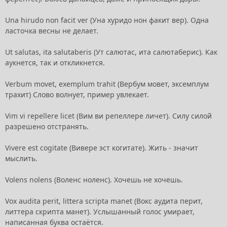
Una hirudo non facit ver (Уна хуридо нон факит вер). Одна
ласточка весны не делает.
Ut salutas, ita salutaberis (Ут салютас, ита салютаберис). Как
аукнется, так и откликнется.
Verbum movet, exemplum trahit (Вербум мовет, эксемплум
трахит) Слово волнует, пример увлекает.
Vim vi repellere licet (Вим ви репеллере личет). Силу силой
разрешено отстранять.
Vivere est cogitate (Вивере эст когитате). Жить - значит
мыслить.
Volens nolens (Воленс ноленс). Хочешь не хочешь.
Vox audita perit, littera scripta manet (Вокс аудита перит,
литтера скрипта манет). Услышанный голос умирает,
написанная буква остаётся.