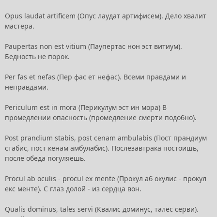
Opus laudat artificem (Опус лаудат артифисем). Дело хвалит
мастера.
Paupertas non est vitium (Паупертас нон эст витиум).
Бедность не порок.
Per fas et nefas (Пер фас ет нефас). Всеми правдами и
неправдами.
Periculum est in mora (Перикулум эст ин мора) В
промедлении опасность (промедление смерти подобно).
Post prandium stabis, post cenam ambulabis (Пост прандиум
стабис, пост кенам амбулабис). Послезавтрака постоишь,
после обеда погуляешь.
Procul ab oculis - procul ex mente (Прокул аб окулис - прокул
екс менте). С глаз долой - из сердца вон.
Qualis dominus, tales servi (Квалис доминус, талес серви).