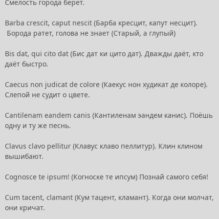
Смелость города берёт.
Barba crescit, caput nescit (Барба кресцит, капут несцит).
Борода ратет, голова не знает (Старый, а глупый)
Bis dat, qui cito dat (Бис дат ки цито дат). Дважды даёт, кто
даёт быстро.
Caecus non judicat de colore (Каекус нон худикат де колоре).
Слепой не судит о цвете.
Cantilenam eandem canis (Кантиленам эандем канис). Поёшь
одну и ту же песнь.
Clavus clavo pellitur (Клавус клаво пеллитур). Клин клином
вышибают.
Cognosce te ipsum! (Когноске те ипсум) Познай самого себя!
Cum tacent, clamant (Кум тацент, кламант). Когда они молчат,
они кричат.