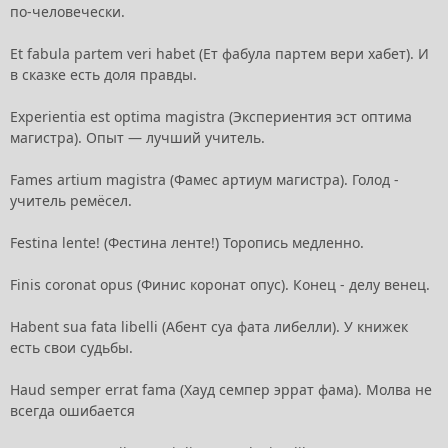
по-человечески.
Et fabula partem veri habet (Ет фабула партем вери хабет). И
в сказке есть доля правды.
Experientia est optima magistra (Экспериентия эст оптима
магистра). Опыт — лучший учитель.
Fames artium magistra (Фамес артиум магистра). Голод -
учитель ремёсел.
Festina lente! (Фестина ленте!) Торопись медленно.
Finis coronat opus (Финис коронат опус). Конец - делу венец.
Habent sua fata libelli (Абент суа фата либелли). У книжек
есть свои судьбы.
Haud semper errat fama (Хауд семпер эррат фама). Молва не
всегда ошибается