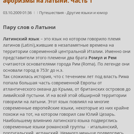
афоризмы на латыни. Часть 1
03.10.2009 01:36
Путешествия
-
Другие языки и юмор
Пару слов о Латыни
Латинский язык
– это язык но котором говорило племя
латинов (Latini),жившие в незапамятные времена на
территории современной центральной Италии. Именно они
представители этого племени два брата
Ромул и Рем
считаются основателями города Рим (Roma). По легенде они
основали город в 753г до н.э.
Так сложилась история, что с течением лет под власть Рима
попала большая часть современной Европы от
атлантического океана до Крыма, от британских островов до
ливийской пустыни. И на всей этой обширной территории
говорили на латыни. Этот язык повлиял на многие
современные европейские языки, некоторые из них крайне
похожи на тот, на котором говорил сам Юлий Цезарь.
Наибольшему влиянию латинского языка подверглись
современные языки романской группы - итальянский,
португальский, испанский. Немного меньше подверглись