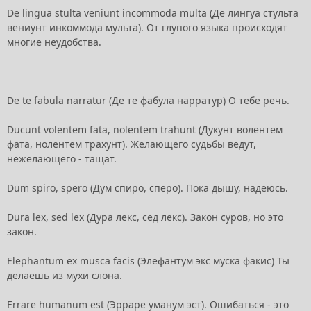
De lingua stulta veniunt incommoda multa (Де лингуа стульта
вениунт инкоммода мульта). От глупого языка происходят
многие неудобства.
De te fabula narratur (Де те фабула нарратур) О тебе речь.
Ducunt volentem fata, nolentem trahunt (Дукунт волентем
фата, нолентем трахунт). Желающего судьбы ведут,
нежелающего - тащат.
Dum spiro, spero (Дум спиро, сперо). Пока дышу, надеюсь.
Dura lex, sed lex (Дура лекс, сед лекс). Закон суров, но это
закон.
Elephantum ex musca facis (Элефантум экс муска факис) Ты
делаешь из мухи слона.
Errare humanum est (Эрраре уманум эст). Ошибаться - это