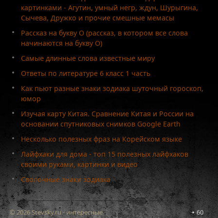
картинками - Агутин, умный негр, ждун, Шурыгина,
Сычева, Дружко и прочие смешные мемасы
Рассказ на букву О (рассказ, в котором все слова
начинаются на букву О)
Самые длинные слова известные миру
Ответы по литературе 6 класс 1 часть
Как пьют разные знаки зодиака шуточный гороскоп,
юмор
Изучая карту Китая. Сравнение Китая и России на
основании спутниковых снимков Google Earth
Несколько полезных фраз на Корейском языке
Лайфхаки для дома - топ 15 полезных лайфхаков
своими руками, картинки и видео
Сволочные знаки зодиака
© 2026 Stevsky.ru - интересные
60