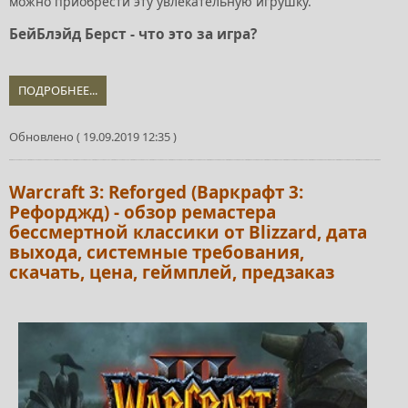
можно приобрести эту увлекательную игрушку.
БейБлэйд Берст - что это за игра?
ПОДРОБНЕЕ...
Обновлено ( 19.09.2019 12:35 )
Warcraft 3: Reforged (Варкрафт 3:
Рефорджд) - обзор ремастера
бессмертной классики от Blizzard, дата
выхода, системные требования,
скачать, цена, геймплей, предзаказ