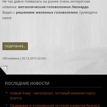
Не так давно появилась на рынке очень интересная
новинка:
металлические головоломки Леонардо
.
Видео с
решением железных головоломок
приведено
ниже:
ПОДРОБНЕЕ...
Обновлено ( 05.12.2015 02:24 )
ПОСЛЕДНИЕ
НОВОСТИ
Новый Каир - мегапроект, который изменил карту
Египта
Правдивая и откровенная история развития бизнеса