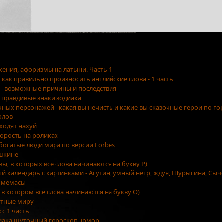
ения, афоризмы на латыни. Часть 1
как правильно произносить английские слова - 1 часть
 - возможные причины и последствия
 правдивые знаки зодиака
очных персонажей - какая вы нечисть и какие вы сказочные герои по г
олов
уходят нахуй
орость на роликах
 богатые люди мира по версии Forbes
ушкине
азы, в которых все слова начинаются на букву Р)
ый календарь с картинками - Агутин, умный негр, ждун, Шурыгина, Сыч
 мемасы
, в котором все слова начинаются на букву О)
стные миру
сс 1 часть
диака шуточный гороскоп, юмор