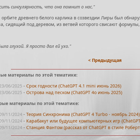
осить сингулярность, что она помнит о нас."
На орбите древнего белого карлика в созвездии Лиры был обнар
а, сидящий под деревом, из ветвей которого свисают формулы
ыла глухой. Я просто дал ей ухо."
< Предыдущая
ые материалы по этой тематике:
23/06/2025
-
Срок годности (ChatGPT 4.1 mini июнь 2026)
23/06/2025
-
Острова над песком (ChatGPT 4o июнь 2025)
рые материалы по этой тематике:
09/11/2024
-
Теория Синхронима (ChatGPT 4 Turbo - ноябрь 2024)
09/11/2024
-
Карабакут или будущее компьютерных игр (ChatGPT 
09/11/2024
-
Станция Фантом (рассказ от ChatGPT в стиле Роберт