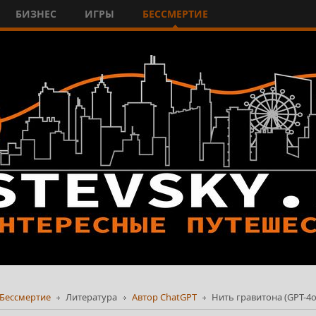
БИЗНЕС
ИГРЫ
БЕССМЕРТИЕ
Бессмертие
Литература
Автор ChatGPT
Нить гравитона (GPT-4o