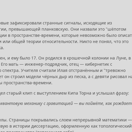
рвые зафиксировали странные сигналы, исходящие из
ргии, превышающей планковскую. Они назвали это "шёпотом
ции в пространстве-времени, которые невозможно было описат
или общей теории относительности. Никто не понял, что это
а.
ен, и ему было 17. Он родился в крошечной колонии на Луне, в
. Его мать — инженер-подрядчик, отец — кибернетик с
о спектра. Учителя считали Илая отстранённым и "тревожно
т он строил модели чёрных дыр из песка, а с девяти рисовал н
ы пространства-времени.
идел старый клип с выступлением Кипа Торна и услышал фразу:
 квантовую механику с гравитацией — вы поймёте, как рождает
ормулы. Страницы покрывались слоем непрерывной математики —
ервую в истории диссертацию, оформленную как топологический