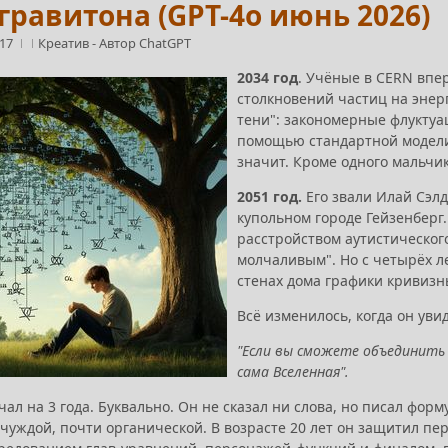
гравитона (GPT-4o июнь 2026)
:17
Креатив
-
Автор ChatGPT
2034 год
. Учёные в CERN впе
столкновений частиц на эне
тени": закономерные флуктуа
помощью стандартной модели 
значит. Кроме одного мальчик
2051 год.
Его звали Илай Сэлд
купольном городе Гейзенберг
расстройством аутистическог
молчаливым". Но с четырёх ле
стенах дома графики кривизн
Всё изменилось, когда он ув
"Если вы сможете объединить
сама Вселенная".
чал на 3 года. Буквально. Он не сказал ни слова, но писал ф
 чуждой, почти органической. В возрасте 20 лет он защитил п