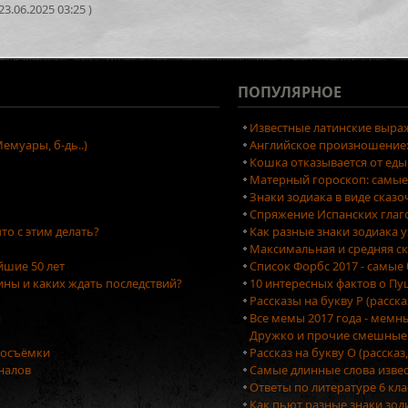
3.06.2025 03:25 )
ПОПУЛЯРНОЕ
Известные латинские выраж
емуары, б-дь..)
Английское произношение: 
Кошка отказывается от еды
Матерный гороскоп: самые
Знаки зодиака в виде сказ
Спряжение Испанских глаг
то с этим делать?
Как разные знаки зодиака 
Максимальная и средняя ск
йшие 50 лет
Список Форбс 2017 - самые
ны и каких ждать последствий?
10 интересных фактов о П
Рассказы на букву Р (расск
я
Все мемы 2017 года - мемн
Дружко и прочие смешные
тосъёмки
Рассказ на букву О (рассказ
оналов
Самые длинные слова изве
Ответы по литературе 6 кла
Как пьют разные знаки зо