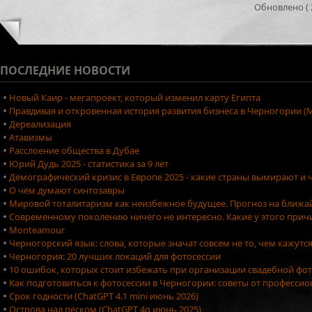
Обновлено ( 2
ПОСЛЕДНИЕ
НОВОСТИ
Новый Каир - мегапроект, который изменил карту Египта
Правдивая и откровенная история развития бизнеса в Черногории (М
Дереализация
Атавизмы
Расслоение общества в Дубае
Юрий Дудь 2025 - статистика за 9 лет
Демографический кризис в Европе 2025 - какие страны вымирают и ч
О чём думают синтозавры
Мировой тоталитаризм как неизбежное будущее. Прогноз на ближа
Современному поколению ничего не интересно. Какие у этого причи
Monteamour
Черногорский язык: слова, которые значат совсем не то, чем кажутс
Черногория: 20 лучших локаций для фотосессии
10 ошибок, которых стоит избежать при организации свадебной фо
Как подготовиться к фотосессии в Черногории: советы от професси
Срок годности (ChatGPT 4.1 mini июнь 2026)
Острова над песком (ChatGPT 4o июнь 2025)