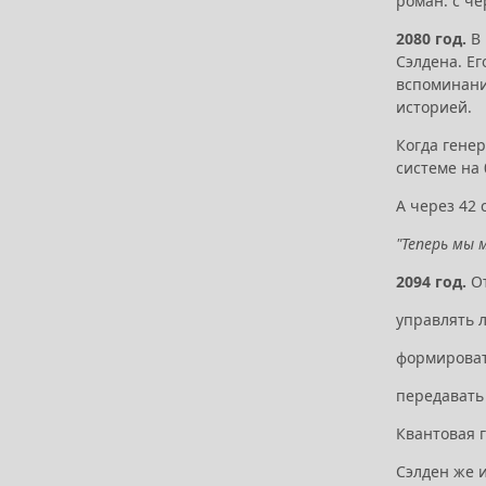
роман: с ч
2080 год.
В 
Сэлдена. Е
вспоминани
историей.
Когда генер
системе на 
А через 42 
"Теперь мы 
2094 год.
От
управлять 
формироват
передавать
Квантовая 
Сэлден же и