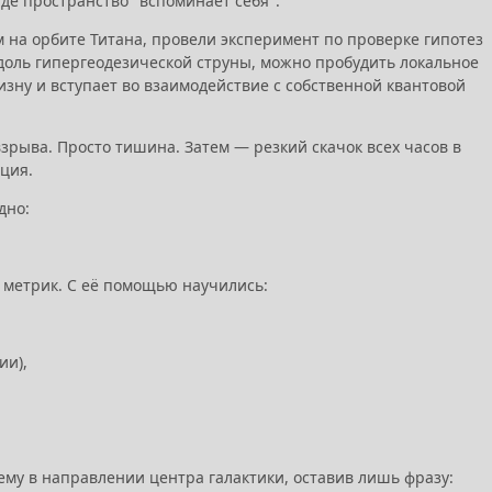
де пространство "вспоминает себя".
 на орбите Титана, провели эксперимент по проверке гипотез
вдоль гипергеодезической струны, можно пробудить локальное
зну и вступает во взаимодействие с собственной квантовой
взрыва. Просто тишина. Затем — резкий скачок всех часов в
ация.
дно:
 метрик. С её помощью научились:
ии),
тему в направлении центра галактики, оставив лишь фразу: