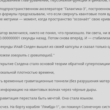
ередованием глав-уравнений, персонажей-функций и финалом, г
подпространственном акселераторе "Галактика-3", построенном
го формулы предсказывали, что если свернуть квантовые поля 
е метрики — момент, когда пространство "осознаёт" свою криви
атор включился, никто не понял, что произошло. Ни света, ни 
0.000000001 секунды назад. Потом снова вперёд. И — стабилиз
секунды Илай Сэлден вышел из своей капсулы и сказал только о
можем говорить с гравитацией."
крытие Сэлдена стало основой теории обратной суперпозиции
локальной плотностью времени,
ь временные гравитационные тоннели (без разрушения матер
 информацию на квантовых волнах через чёрные дыры.
гравитация перестала быть мечтой. Она стала языком.
счез. На борту корабля "Лямбда-1", он покинул Солнечную сис