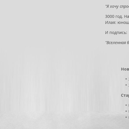
"Я хочу спр
3000 год. 
Илая: юнош
И подпись:
"Вселенная б
Нов
Ста