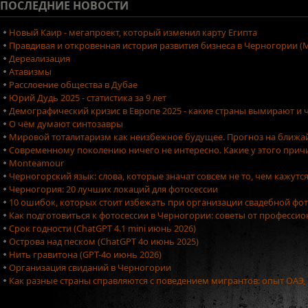
ПОСЛЕДНИЕ
НОВОСТИ
Новый Каир - мегапроект, который изменил карту Египта
Правдивая и откровенная история развития бизнеса в Черногории (М
Дереализация
Атавизмы
Расслоение общества в Дубае
Юрий Дудь 2025 - статистика за 9 лет
Демографический кризис в Европе 2025 - какие страны вымирают и ч
О чём думают синтозавры
Мировой тоталитаризм как неизбежное будущее. Прогноз на ближа
Современному поколению ничего не интересно. Какие у этого причи
Monteamour
Черногорский язык: слова, которые значат совсем не то, чем кажутс
Черногория: 20 лучших локаций для фотосессии
10 ошибок, которых стоит избежать при организации свадебной фо
Как подготовиться к фотосессии в Черногории: советы от професси
Срок годности (ChatGPT 4.1 mini июнь 2026)
Острова над песком (ChatGPT 4o июнь 2025)
Нить гравитона (GPT-4o июнь 2026)
Организация свиданий в Черногории
Как разные страны справляются с поведением мигрантов: опыт ОАЭ,