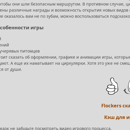
 чтобы они шли безопасным маршрутом. В противном случае, ц
ены различные награды и возможность открытия новых видов к
 оказалось вам не по зубам, можно воспользоваться подсказкой.
 особенности игры
й
ений
кучерявых питомцев
тоит сказать об оформлении, графике и анимации игры, котор
дают. А еще их наматывает на циркулярки. Хотя это уже не см
ся от души.
Flockers ск
Кэш для 
едок не забудьте посмотреть видео игрового процесса.