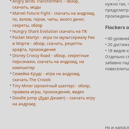
Angry Birds Transformers – обзор,
нужно так,
скачать, моды
предусмотр
Marvel Future Fight - скачать на андроид,
прохождение
пк, взлом, герои, читы, много денег,
секреты, обзор
Flockers
Hungry Shark Evolution скачать на ПК
Pocket Mortys - игра по мультсериалу Рик
•
60 уровне
и Морти - обзор, скачать, рецепты
•
20 достиж
крафта, прохождение
•
18 видов 
Disney Crossy Road - обзор, секретные
Отдельно с
персонажи, скачать на андроид, на
забавно па
компьютер
повеселить
Семейка Крудс - игра на андроид,
скачать The Croods
Tiny Miner (крохотный шахтер) - обзор,
правила игры, прохождение, видео
Doodle Jump (Дудл Джамп) – скачать игру
на андроид
Ну и напосл