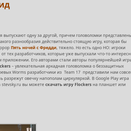
оид
я выпускают одну за другой, причем головоломки представлен
такого разнообразия действительно стоящую игру, которая бы
оррор
Пять ночей с Фредди
, тяжело. Но есть одно НО: игроки
от тех разработчиков, которые уже выпускали что-то интересн
ом приложении. Его авторами стали авторы популярнейшей игр
ckers
– увлекательная аркадная головоломка о беззащитных
Боевых Worms разработчики из Team 17 представили нам совсе
шь разрежут овечку напополам циркуляркой. В Google Play игра
 stevsky.ru вы можете
скачать игру Flockers
на планшет или