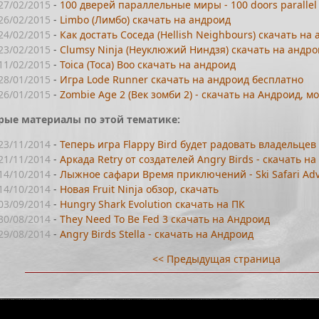
27/02/2015
-
100 дверей параллельные миры - 100 doors parallel
26/02/2015
-
Limbo (Лимбо) скачать на андроид
24/02/2015
-
Как достать Соседа (Hellish Neighbours) скачать на
23/02/2015
-
Clumsy Ninja (Неуклюжий Ниндзя) скачать на андр
11/02/2015
-
Toica (Toca) Boo скачать на андроид
28/01/2015
-
Игра Lode Runner скачать на андроид бесплатно
26/01/2015
-
Zombie Age 2 (Век зомби 2) - скачать на Андроид, м
рые материалы по этой тематике:
23/11/2014
-
Теперь игра Flappy Bird будет радовать владельцев 
21/11/2014
-
Аркада Retry от создателей Angry Birds - скачать на
14/10/2014
-
Лыжное сафари Время приключений - Ski Safari Adv
14/10/2014
-
Новая Fruit Ninja обзор, скачать
03/09/2014
-
Hungry Shark Evolution скачать на ПК
30/08/2014
-
They Need To Be Fed 3 скачать на Андроид
29/08/2014
-
Angry Birds Stella - скачать на Андроид
<< Предыдущая страница