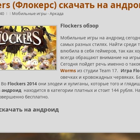
ers (Флокерс) скачать на андр
:40
Мобильные игры
-
Аркада
Flockers обзор
Мобильные игры на андроид сегодн
самых разных стилях. Найти среди 
влюбила в себя геймеров, так как х
всегда обращают внимание на игры 
Сегодня пойдет речь именно о так
Worms
из студии Team 17.
Игра Flo
овечках и кровожадных червяках. 
. Во
Flockers 2014
они злодеи и хулиганы, которые того и гляди
а андроид
находится в категории платных и стоит 144 рубля. На
овершенно бесплатно.
 скачать на андроид