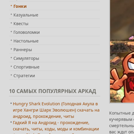
Гонки
Казуальные
Квесты
Головоломки
Настольные
Раннеры
Симуляторы
Спортивные
Стратегии
10
САМЫХ ПОПУЛЯРНЫХ АРКАД
Hungry Shark Evolution (Голодная Акула в
игре Хангри Шарк Эволюшен) скачать на
Копытные д
андроид, прохождение, читы
кучерявым 
Гадкий Я на Андроид - прохождение,
смертельны
скачать, читы, коды, моды и комбинации
вас ждут о