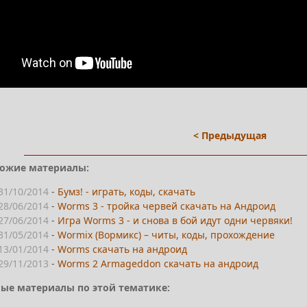
< Предыдущая
ожие материалы:
31/10/2014
-
Бумз! - играть, коды, скачать
28/06/2014
-
Worms 3 - тройка червей скачать на Андроид
27/06/2014
-
Игра Worms 3 - и снова в бой идут одни червяки!
31/05/2014
-
Wormix (Вормикс) – читы, коды, прохождение
13/01/2014
-
Worms скачать на андроид
29/11/2013
-
Worms 2 Armageddon скачать на андроид
ые материалы по этой тематике: