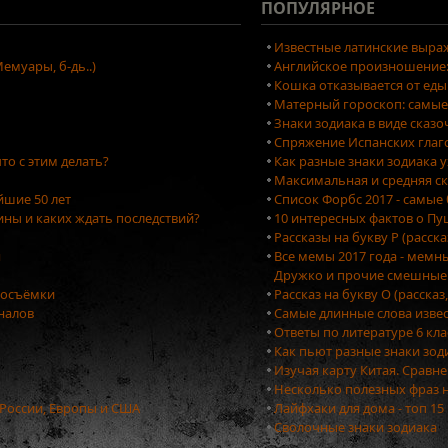
ПОПУЛЯРНОЕ
Известные латинские выраж
емуары, б-дь..)
Английское произношение: 
Кошка отказывается от еды
Матерный гороскоп: самые
Знаки зодиака в виде сказ
Спряжение Испанских глаг
то с этим делать?
Как разные знаки зодиака 
Максимальная и средняя ск
йшие 50 лет
Список Форбс 2017 - самые
ны и каких ждать последствий?
10 интересных фактов о П
Рассказы на букву Р (расск
я
Все мемы 2017 года - мемн
Дружко и прочие смешные
тосъёмки
Рассказ на букву О (рассказ
оналов
Самые длинные слова изве
Ответы по литературе 6 кла
Как пьют разные знаки зо
Изучая карту Китая. Сравн
Несколько полезных фраз 
 России, Европы и США
Лайфхаки для дома - топ 1
Сволочные знаки зодиака