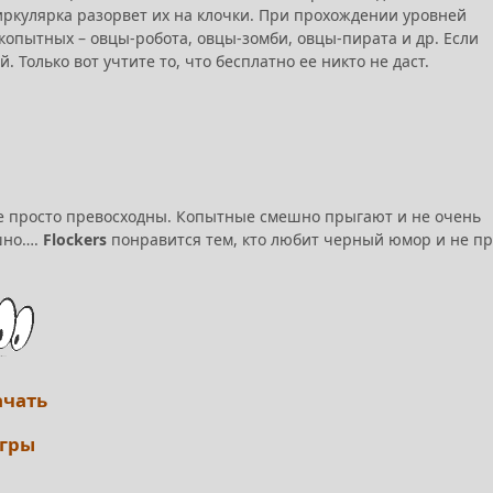
иркулярка разорвет их на клочки. При прохождении уровней
опытных – овцы-робота, овцы-зомби, овцы-пирата и др. Если
 Только вот учтите то, что бесплатно ее никто не даст.
ые просто превосходны. Копытные смешно прыгают и не очень
ешно….
Flockers
понравится тем, кто любит черный юмор и не п
ачать
игры