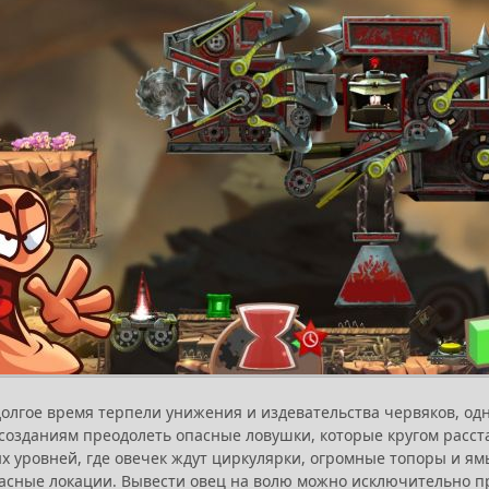
олгое время терпели унижения и издевательства червяков, од
созданиям преодолеть опасные ловушки, которые кругом расс
х уровней, где овечек ждут циркулярки, огромные топоры и ям
пасные локации. Вывести овец на волю можно исключительно п