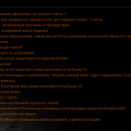
ения, афоризмы на латыни. Часть 1
как правильно произносить английские слова - 1 часть
 - возможные причины и последствия
 правдивые знаки зодиака
очных персонажей - какая вы нечисть и какие вы сказочные герои по г
олов
уходят нахуй
орость на роликах
 богатые люди мира по версии Forbes
ушкине
азы, в которых все слова начинаются на букву Р)
ый календарь с картинками - Агутин, умный негр, ждун, Шурыгина, Сыч
 мемасы
, в котором все слова начинаются на букву О)
стные миру
сс 1 часть
диака шуточный гороскоп, юмор
ение Китая и России на основании спутниковых снимков Google Earth
на Корейском языке
5 полезных лайфхаков своими руками, картинки и видео