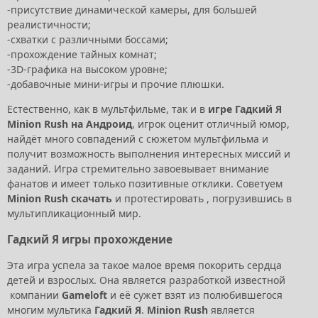
-присутствие динамической камеры, для большей
реалистичности;
-схватки с различными боссами;
-прохождение тайных комнат;
-3D-графика на высоком уровне;
-добавочные мини-игры и прочие плюшки.
Естественно, как в мультфильме, так и в
игре Гадкий Я
Minion Rush на Андроид
, игрок оценит отличный юмор,
найдёт много совпадений с сюжетом мультфильма и
получит возможность выполнения интересных миссий и
заданий. Игра стремительно завоевывает внимание
фанатов и имеет только позитивные отклики. Советуем
Minion Rush скачать
и протестировать , погрузившись в
мультипликационный мир.
Гадкий Я игры прохождение
Эта игра успела за такое малое время покорить сердца
детей и взрослых. Она является разработкой известной
компании
Gameloft
и её сужет взят из полюбившегося
многим мультика
Гадкий Я
.
Minion Rush
является