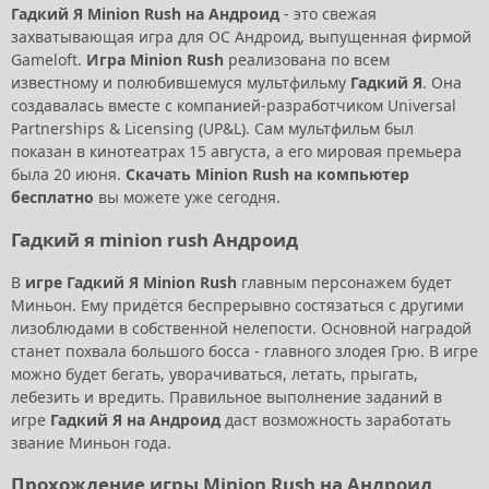
Гадкий Я Minion Rush на Андроид
- это свежая
захватывающая игра для ОС Андроид, выпущенная фирмой
Gameloft.
Игра Minion Rush
реализована по всем
известному и полюбившемуся мультфильму
Гадкий Я
. Она
создавалась вместе с компанией-разработчиком Universal
Partnerships & Licensing (UP&L). Сам мультфильм был
показан в кинотеатрах 15 августа, а его мировая премьера
была 20 июня.
Скачать Minion Rush на компьютер
бесплатно
вы можете уже сегодня.
Гадкий я minion rush Андроид
В
игре Гадкий Я Minion Rush
главным персонажем будет
Миньон. Ему придётся беспрерывно состязаться с другими
лизоблюдами в собственной нелепости. Основной наградой
станет похвала большого босса - главного злодея Грю. В игре
можно будет бегать, уворачиваться, летать, прыгать,
лебезить и вредить. Правильное выполнение заданий в
игре
Гадкий Я на Андроид
даст возможность заработать
звание Миньон года.
Прохождение игры Minion Rush на Андроид