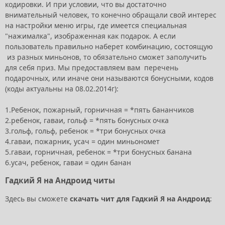
кодировки. И при условии, что вы достаточно
внимательный человек, то конечно обращали свой интерес
на настройки меню игры, где имеется специальная
"нажималка", изображенная как подарок. А если
пользователь правильно наберет комбинацию, состоящую
из разных миньонов, то обязательно сможет заполучить
для себя приз. Мы предоставляем вам перечень
подарочных, или иначе они называются бонусными, кодов
(коды актуальны на 08.02.2014г):
1.Ребенок, пожарный, горничная = *пять бананчиков
2.ребенок, гаваи, гольф = *пять бонусных очка
3.гольф, гольф, ребенок = *три бонусных очка
4.гаваи, пожарник, усач = один миньономет
5.гаваи, горничная, ребенок = *три бонусных банана
6.усач, ребенок, гаваи = один банан
Гадкий Я на Андроид читы
Здесь вы сможете
скачать чит для Гадкий Я на Андроид
: