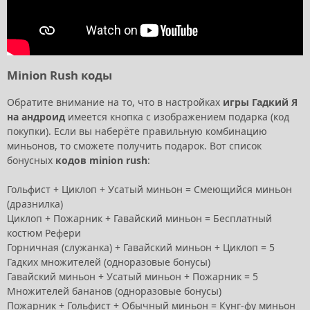
Minion Rush коды
Обратите внимание на то, что в настройках
игры Гадкий Я
на андроид
имеется кнопка с изображением подарка (код
покупки). Если вы наберёте правильную комбинацию
миньонов, то сможете получить подарок. Вот список
бонусных
кодов minion rush
:
Гольфист + Циклоп + Усатый миньон = Смеющийся миньон
(дразнилка)
Циклоп + Пожарник + Гавайский миньон = Бесплатный
костюм Рефери
Горничная (служанка) + Гавайский миньон + Циклоп = 5
Гадких множителей (одноразовые бонусы)
Гавайский миньон + Усатый миньон + Пожарник = 5
Множителей бананов (одноразовые бонусы)
Пожарник + Гольфист + Обычный миньон = Кунг-фу миньон