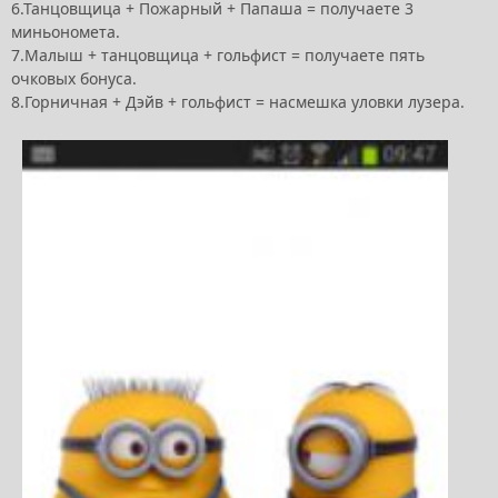
6.Танцовщица + Пожарный + Папаша = получаете 3
миньономета.
7.Малыш + танцовщица + гольфист = получаете пять
очковых бонуса.
8.Горничная + Дэйв + гольфист = насмешка уловки лузера.