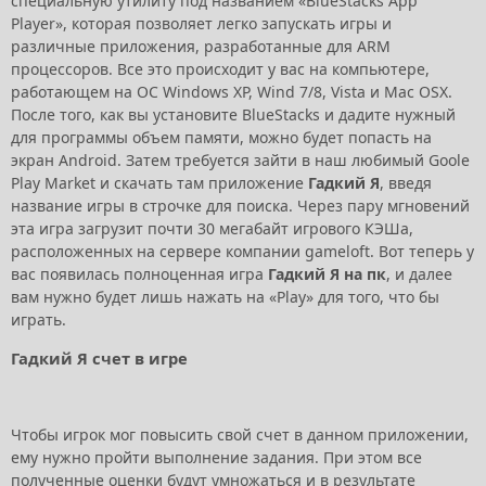
специальную утилиту под названием «BlueStacks App
Player», которая позволяет легко запускать игры и
различные приложения, разработанные для ARM
процессоров. Все это происходит у вас на компьютере,
работающем на ОС Windows XP, Wind 7/8, Vista и Mac OSX.
После того, как вы установите BlueStacks и дадите нужный
для программы объем памяти, можно будет попасть на
экран Android. Затем требуется зайти в наш любимый Goole
Play Market и скачать там приложение
Гадкий Я
, введя
название игры в строчке для поиска. Через пару мгновений
эта игра загрузит почти 30 мегабайт игрового КЭШа,
расположенных на сервере компании gameloft. Вот теперь у
вас появилась полноценная игра
Гадкий Я на пк
, и далее
вам нужно будет лишь нажать на «Play» для того, что бы
играть.
Гадкий Я счет в игре
Чтобы игрок мог повысить свой счет в данном приложении,
ему нужно пройти выполнение задания. При этом все
полученные оценки будут умножаться и в результате