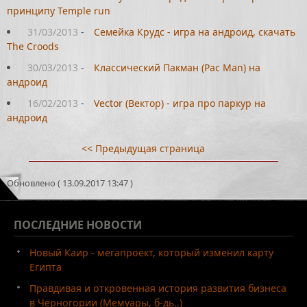
принципу Temple run
31/03/2013
-
Семейка Крудс - игра на андроид, скачать
The Croods
30/03/2013
-
Классический Пакман (Pac Man) на
андроид
16/02/2013
-
Vector (Вектор) - игра про паркур на
андроид
<< Предыдущая страница
Обновлено ( 13.09.2017 13:47 )
ПОСЛЕДНИЕ
НОВОСТИ
Новый Каир - мегапроект, который изменил карту
Египта
Правдивая и откровенная история развития бизнеса
в Черногории (Мемуары, б-дь..)