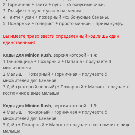
2. Горничная + таити + пупс = х5 бонусные очки.
3. Гольфист + пупс + усач = насмешка.
4. Таити + усач + пожарный =х5 бонусные бананы.
5. Пожарный + гольфист + просто миньон = приём кунфу.
Вы имеете право ввести определенный код лишь один
единственный!
Коды для Minion Rush
, версия которой - 1.4:
1.Танцовщица + Пожарный + Папаша - получаете 3
миньономёта.
2.Малыш + Пожарный + Горничная – получаете 5
множителей для бананов.
3.Дэйв (который первый) + Пожарный + Малыш - получаете
костюмчик в виде малыша.
Коды для Minion Rush
, версия которой - 1.5:
4.Малыш + пожарный + горничная = получаете 5
множителей для бананов.
5.Дэйв + Пожарный + Малыш = получаете костюмчик в виде
малыша.