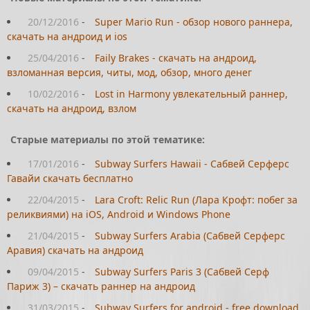
20/12/2016
-
Super Mario Run - обзор нового раннера,
скачать на андроид и ios
25/04/2016
-
Faily Brakes - скачать на андроид,
взломанная версия, читы, мод, обзор, много денег
10/02/2016
-
Lost in Harmony увлекательный раннер,
скачать на андроид, взлом
Старые материалы по этой тематике:
17/01/2016
-
Subway Surfers Hawaii - Сабвей Серферс
Гавайи скачать бесплатно
22/04/2015
-
Lara Croft: Relic Run (Лара Крофт: побег за
реликвиями) на iOS, Android и Windows Phone
21/04/2015
-
Subway Surfers Arabia (Сабвей Серферс
Аравия) скачать на андроид
09/04/2015
-
Subway Surfers Paris 3 (Сабвей Серф
Париж 3) – скачать раннер на андроид
31/03/2015
-
Subway Surfers for android - free download