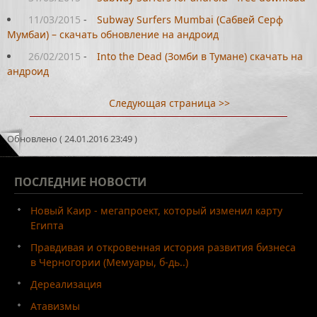
11/03/2015
-
Subway Surfers Mumbai (Сабвей Серф
Мумбаи) – скачать обновление на андроид
26/02/2015
-
Into the Dead (Зомби в Тумане) скачать на
андроид
Следующая страница >>
Обновлено ( 24.01.2016 23:49 )
ПОСЛЕДНИЕ
НОВОСТИ
Новый Каир - мегапроект, который изменил карту
Египта
Правдивая и откровенная история развития бизнеса
в Черногории (Мемуары, б-дь..)
Дереализация
Атавизмы