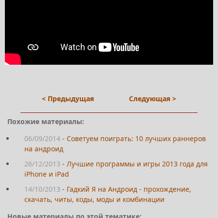
< Предыдущая
Следующая >
Похожие материалы:
06/09/2014
-
Советуем поиграть: 10 лучших раннеров
на андроид
26/12/2013
-
Лучшие программы и игры 2013 года для
iPhone и iPad
14/10/2013
-
Гадкий Я на Андроид - прохождение,
скачать, читы, коды, моды и комбинации
Новые материалы по этой тематике: