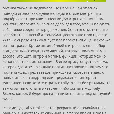
Музыка также не подкачала. По мере нашей опасной
поездки играют заводные мелодии в стиле кантри, что
подчёркивает приключенческий дух игры. Для чего нам
монетки, спросите вы? Ясное дело, для того, чтобы покупать
себе новое средство передвижения. Хочется отметить, что
заработать на новый автомобиль достаточно просто, а это
хитрым образом стимулирует вас проехаться еще несколько
раз по трассе. Кроме автомобилей в игре есть еще набор
стандартных секундных усилений, которые помогут вам в
дороге. Это щит, нитро и магнит, функции которых можно
легко понять из их названия. В игре присутствует реклама,
которая достаточно сильно портит настроение, потому что
после каждых трёх заездов приходится смотреть видео о
новых играх на андроид или предложения интернет
магазинов. Если хотите играть в Faily Brakes без рекламы, то
вам стоит выключить интернет, либо скачать мод Faily
Brakes, который будет доступен ниже в статье под машущей
рукой.
Резюмируя, Faily Brakes - это прекрасный автомобильный
раннер. Он достаточно сложный, и в то же время, играя в