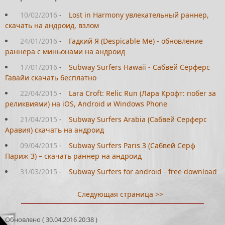
10/02/2016
-
Lost in Harmony увлекательный раннер,
скачать на андроид, взлом
24/01/2016
-
Гадкий Я (Despicable Me) - обновление
раннера с миньонами на андроид
17/01/2016
-
Subway Surfers Hawaii - Сабвей Серферс
Гавайи скачать бесплатно
22/04/2015
-
Lara Croft: Relic Run (Лара Крофт: побег за
реликвиями) на iOS, Android и Windows Phone
21/04/2015
-
Subway Surfers Arabia (Сабвей Серферс
Аравия) скачать на андроид
09/04/2015
-
Subway Surfers Paris 3 (Сабвей Серф
Париж 3) – скачать раннер на андроид
31/03/2015
-
Subway Surfers for android - free download
Следующая страница >>
Обновлено ( 30.04.2016 20:38 )