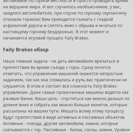
автомобиле по горной местности и просто проводить время
на вершине мира. И вот случилось необъяснимое, у вас,
заядлого автолюбителя, при спуске по горному серпантину
отказали тормоза! Вам приходится съехать с гладкой
асфальтной дороги и слететь вниз с обрыва и мчаться по
настоящему горному бездорожью. В этот момент и
начинается игровой процесс Faily Brakes.
Faily Brakes обзор
Наша главная задача - не дать автомобилю врезаться в
препятствия во время съезда с горы. Сразу хочется
отметить, что управление машиной окажется непростым
заданием, так как она сломалась и руль вас практически не
слушается. В этом и состоит вся сложность Faily Brakes -
управление. Даже самые прокачанные машины водятся как
ржавые банки. Ваша цель - спуститься как можно дальше по
долине вниз и собрать как можно больше монеток, которые
рассыпаны на вашем пути. Мешать всему этому процессу
будут препятствия в виде активных и пассивных объектов.
Активные - поезда, другие автомобили, камни, которые
скатываются с гор. Пассивные - балки, сосны, камни. Уровни