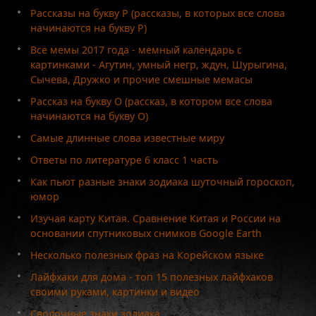
Рассказы на букву Р (рассказы, в которых все слова
начинаются на букву Р)
Все мемы 2017 года - мемный календарь с
картинками - Агутин, умный негр, ждун, Шурыгина,
Сычева, Дружко и прочие смешные мемасы
Рассказ на букву О (рассказ, в котором все слова
начинаются на букву О)
Самые длинные слова известные миру
Ответы по литературе 6 класс 1 часть
Как пьют разные знаки зодиака шуточный гороскоп,
юмор
Изучая карту Китая. Сравнение Китая и России на
основании спутниковых снимков Google Earth
Несколько полезных фраз на Корейском языке
Лайфхаки для дома - топ 15 полезных лайфхаков
своими руками, картинки и видео
Сволочные знаки зодиака