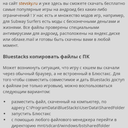
на сайт
stevsky.ru
и уже здесь вы сможете скачать бесплатно
самые популярные игры на андроид без каких-либо
ограничений ! У нас есть и множество модов игр, например,
для Subway Surfers есть моды с бесконечными деньгами и
жизнями. Все файлы проверены специальными
антивирусами для андроид, расположены на яндекс.диске
или облаке.mail и готовы быть скачены вами в любой
момент.
Bluestacks копировать файлы с ПК
Может возникнуть ситуация, что игру с кэшем вы скачали
через обычный браузер, а не встроенный в Блюстакс. Для
того чтобы совместить совместимое и дать Bluestacks доступ
к файлам (не только игровым), можно воспользоваться
следующим вариантом:
разместить файл, скаченный на компьютер, по
адресу C:\ProgramData\BlueStacks\UserData\SharedFolder
запустить Блюстакс
с помощью любого файлового менеджера перейти в
директорию mnt/sdcard/windows/bstsharedfolder