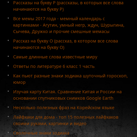
Рассказы на букву Р (рассказы, в которых все слова
начинаются на букву Р)
Все мемы 2017 года - мемный календарь с
картинками - Агутин, умный негр, ждун, Шурыгина,
Сычева, Дружко и прочие смешные мемасы
Рассказ на букву О (рассказ, в котором все слова
начинаются на букву О)
Самые длинные слова известные миру
Ответы по литературе 6 класс 1 часть
Как пьют разные знаки зодиака шуточный гороскоп,
юмор
Изучая карту Китая. Сравнение Китая и России на
основании спутниковых снимков Google Earth
Несколько полезных фраз на Корейском языке
Лайфхаки для дома - топ 15 полезных лайфхаков
своими руками, картинки и видео
Сволочные знаки зодиака