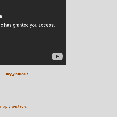
Следующая >
ятор Bluestacks