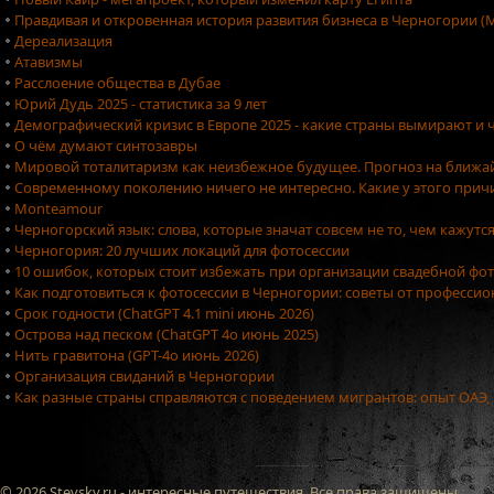
Правдивая и откровенная история развития бизнеса в Черногории (М
Дереализация
Атавизмы
Расслоение общества в Дубае
Юрий Дудь 2025 - статистика за 9 лет
Демографический кризис в Европе 2025 - какие страны вымирают и ч
О чём думают синтозавры
Мировой тоталитаризм как неизбежное будущее. Прогноз на ближа
Современному поколению ничего не интересно. Какие у этого причи
Monteamour
Черногорский язык: слова, которые значат совсем не то, чем кажутс
Черногория: 20 лучших локаций для фотосессии
10 ошибок, которых стоит избежать при организации свадебной фо
Как подготовиться к фотосессии в Черногории: советы от професси
Срок годности (ChatGPT 4.1 mini июнь 2026)
Острова над песком (ChatGPT 4o июнь 2025)
Нить гравитона (GPT-4o июнь 2026)
Организация свиданий в Черногории
Как разные страны справляются с поведением мигрантов: опыт ОАЭ,
© 2026 Stevsky.ru - интересные путешествия. Все права защищены.