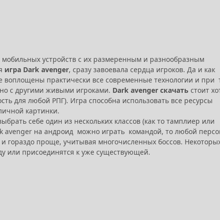
я мобильных устройств с их размеренным и разнообразным
ая
игра Dark avenger
, сразу завоевала сердца игроков. Да и как
ре воплощены практически все современные технологии и при 
тно с другими живыми игроками.
Dark avenger скачать
стоит хо
сть для любой РПГ). Игра способна использовать все ресурсы
личной картинки.
ыбрать себе один из нескольких классов (как то тамплиер или
ark avenger на андроид можно играть командой, то любой перс
о и гораздо проще, учитывая многочисленных боссов. Некоторы
нду или присоединятся к уже существующей.