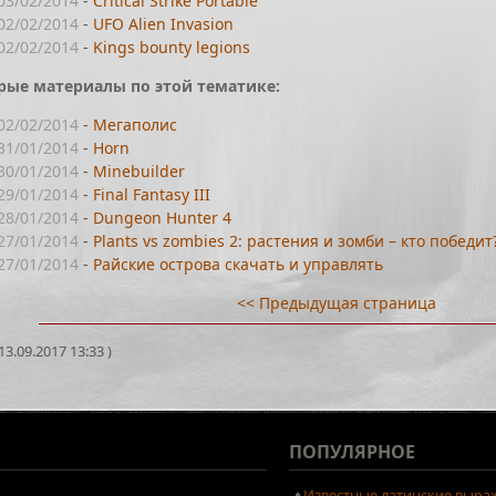
03/02/2014
-
Critical Strike Portable
02/02/2014
-
UFO Alien Invasion
02/02/2014
-
Kings bounty legions
рые материалы по этой тематике:
02/02/2014
-
Мегаполис
31/01/2014
-
Horn
30/01/2014
-
Minebuilder
29/01/2014
-
Final Fantasy III
28/01/2014
-
Dungeon Hunter 4
27/01/2014
-
Plants vs zombies 2: растения и зомби – кто победит
27/01/2014
-
Райские острова скачать и управлять
<< Предыдущая страница
3.09.2017 13:33 )
ПОПУЛЯРНОЕ
Известные латинские выраж