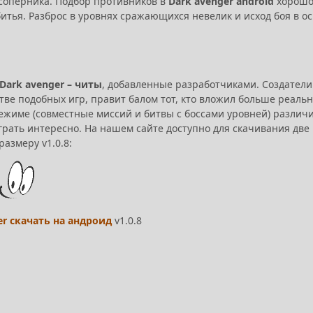
соперника. Подбор противников в
Dark avenger android
хорошо 
итья. Разброс в уровнях сражающихся невелик и исход боя в ос
Dark avenger – читы
, добавленные разработчиками. Создатели
тве подобных игр, правит балом тот, кто вложил больше реальн
ежиме (совместные миссий и битвы с боссами уровней) различи
играть интересно. На нашем сайте доступно для скачивания две
азмеру v1.0.8:
er скачать на андроид
v1.0.8