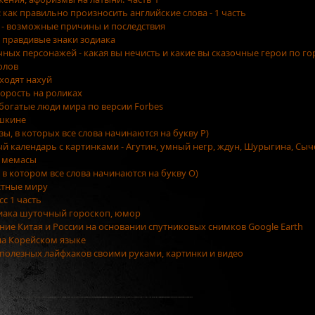
как правильно произносить английские слова - 1 часть
 - возможные причины и последствия
 правдивые знаки зодиака
очных персонажей - какая вы нечисть и какие вы сказочные герои по г
олов
уходят нахуй
орость на роликах
 богатые люди мира по версии Forbes
ушкине
азы, в которых все слова начинаются на букву Р)
ый календарь с картинками - Агутин, умный негр, ждун, Шурыгина, Сыч
 мемасы
, в котором все слова начинаются на букву О)
стные миру
сс 1 часть
диака шуточный гороскоп, юмор
ение Китая и России на основании спутниковых снимков Google Earth
на Корейском языке
5 полезных лайфхаков своими руками, картинки и видео