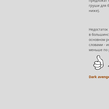
предложат 
груши для б
ниже).
Недостаток
в большинс
основном р
словами - 
меньше по р
Dark aveng