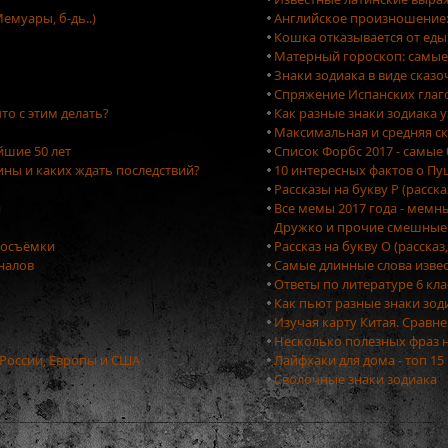
емуары, б-дь..)
Английское произношение: 
Кошка отказывается от еды
Матерный гороскоп: самые
Знаки зодиака в виде сказ
Спряжение Испанских глаг
то с этим делать?
Как разные знаки зодиака 
Максимальная и средняя ск
йшие 50 лет
Список Форбс 2017 - самые
ны и каких ждать последствий?
10 интересных фактов о П
Рассказы на букву Р (расск
я
Все мемы 2017 года - мемн
Дружко и прочие смешные
тосъёмки
Рассказ на букву О (рассказ
оналов
Самые длинные слова изве
Ответы по литературе 6 кла
Как пьют разные знаки зо
Изучая карту Китая. Сравн
Несколько полезных фраз 
 России, Европы и США
Лайфхаки для дома - топ 1
Сволочные знаки зодиака