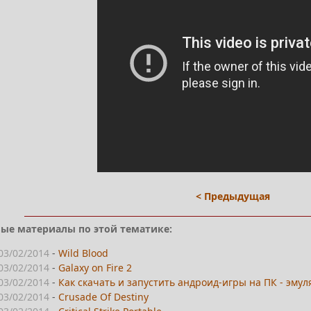
< Предыдущая
ые материалы по этой тематике:
03/02/2014
-
Wild Blood
03/02/2014
-
Galaxy on Fire 2
03/02/2014
-
Как скачать и запустить андроид-игры на ПК - эмул
03/02/2014
-
Crusade Of Destiny