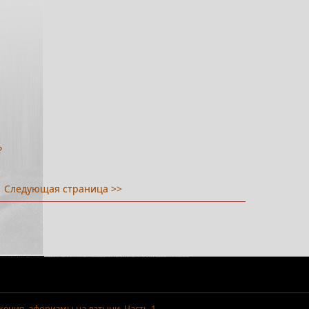
?
Следующая страница >>
ения, афоризмы на латыни. Часть 1