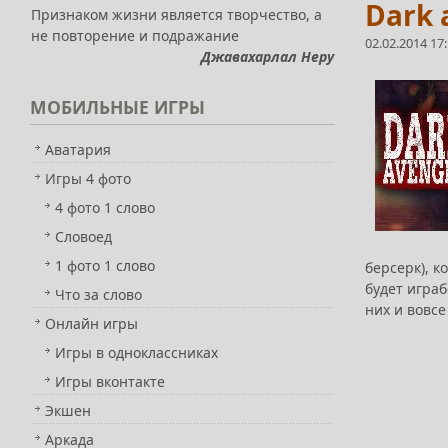
Dark 
Признаком жизни является творчество, а
не повторение и подражание
02.02.2014 17
Джавахарлал Неру
МОБИЛЬНЫЕ
ИГРЫ
Аватария
Игры 4 фото
4 фото 1 слово
Словоед
1 фото 1 слово
берсерк), 
будет игра
Что за слово
них и вовсе
Онлайн игры
Игры в одноклассниках
Игры вконтакте
Экшен
Аркада