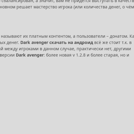
сбалансирован, а значит, вам не придётся выступать в качест
новном решает мастерство игрока (или количества денег, о чём
 называют их платным контентом, а пользователи – донатом. Ка
ых денег.
Dark avenger скачать на андроид
всё же стоит т.к. в
й между игроками в данном случае, практически нет, другими
 версии
Dark avenger
: более новая v 1.2.8 и более старая, но и