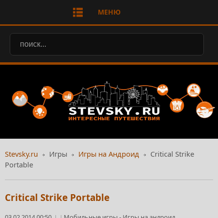
МЕНЮ
Stevsky.ru
Игры
Игры на Андроид
Critical Strike
Portable
Critical Strike Portable
03.02.2014 00:50
Мобильные игры
-
Игры на андроид