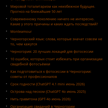
Мировой тоталитаризм как неизбежное будущее.
Прогноз на ближайшие 50 лет
Современному поколению ничего не интересно.
Какие у этого причины и каких ждать последствий?
Monteamour
Черногорский язык: слова, которые значат совсем не
то, чем кажутся
Черногория: 20 лучших локаций для фотосессии
10 ошибок, которых стоит избежать при организации
свадебной фотосъёмки
Как подготовиться к фотосессии в Черногории:
советы от профессионалов
Срок годности (ChatGPT 4.1 mini июнь 2026)
Острова над песком (ChatGPT 4o июнь 2025)
Нить гравитона (GPT-4o июнь 2026)
Организация свиданий в Черногории