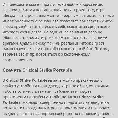
Использовать можно практически любое вооружение,
главное добиться поставленной цели. Кроме того, игра
обладает специальным мультиплеерным режимом, который
имеет онлайновую основу, это позволяет привлекать к игре
своих друзей, а так же искать себе союзников среди всего
игрового сообщества. Но одними союзниками дело не
обошлось, такие, же игроки могу запросто стать вашими
врагами, будьте начеку, так как реальный игрок играет
намного лучше, чем простой компьютерный бот. Поэтому
заранее стоит приготовиться к ожесточенному
сопротивлению.
Скачать Critical Strike Portable
В
Critical Strike Portable играть
можно практически с
любого устройства на Андроид. Игра не обладает какими-
либо высокими системами требования и пойдет
практически на любом устройстве. Игры
Critical Strike
Portable
позволяют совершенно по-другому взглянуть на
возможность создавать игровые приложения и позволяют
выдвинуть игра на андроид совершенно на новый уровень