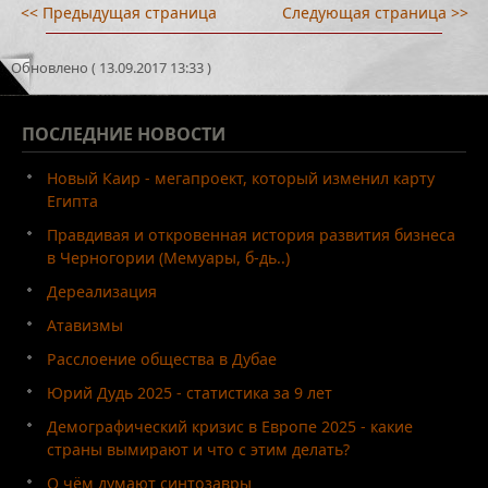
<< Предыдущая страница
Следующая страница >>
Обновлено ( 13.09.2017 13:33 )
ПОСЛЕДНИЕ
НОВОСТИ
Новый Каир - мегапроект, который изменил карту
Египта
Правдивая и откровенная история развития бизнеса
в Черногории (Мемуары, б-дь..)
Дереализация
Атавизмы
Расслоение общества в Дубае
Юрий Дудь 2025 - статистика за 9 лет
Демографический кризис в Европе 2025 - какие
страны вымирают и что с этим делать?
О чём думают синтозавры