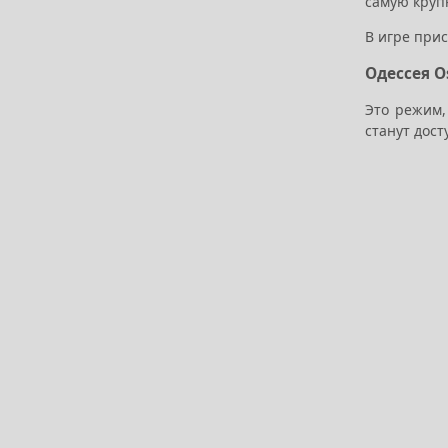
самую круп
В игре при
Одессея O
Это режим,
станут дос