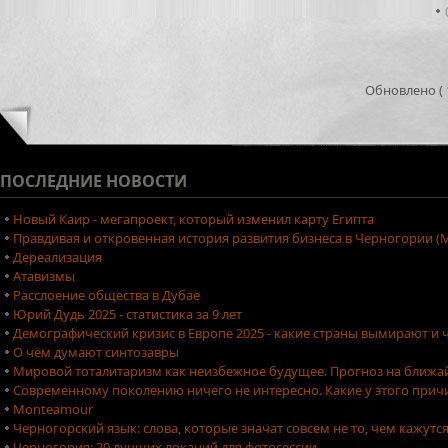
Обновлено ( 1
ПОСЛЕДНИЕ
НОВОСТИ
Новый Каир - мегапроект, который изменил карту Египта
Правдивая и откровенная история развития бизнеса в Черногории (М
Дереализация
Атавизмы
Расслоение общества в Дубае
Юрий Дудь 2025 - статистика за 9 лет
Демографический кризис в Европе 2025 - какие страны вымирают и ч
О чём думают синтозавры
Мировой тоталитаризм как неизбежное будущее. Прогноз на ближа
Современному поколению ничего не интересно. Какие у этого причи
Monteamour
Черногорский язык: слова, которые значат совсем не то, чем кажутс
Черногория: 20 лучших локаций для фотосессии