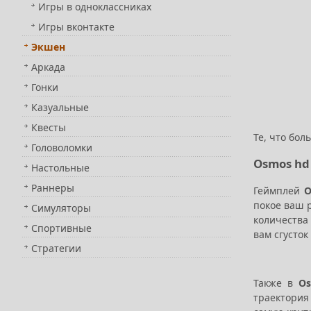
Игры в одноклассниках
Игры вконтакте
Экшен
Аркада
Гонки
Казуальные
Квесты
Те, что бол
Головоломки
Osmos hd
Настольные
Раннеры
Геймплей
O
покое ваш р
Симуляторы
количества
Спортивные
вам сгусток
Стратегии
Также в
Os
траектория