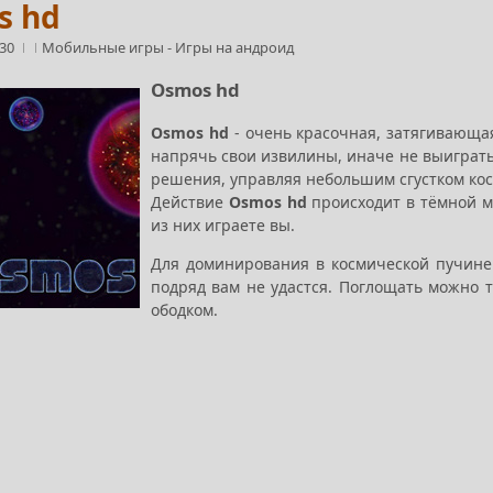
s hd
:30
Мобильные игры
-
Игры на андроид
Osmos hd
Osmos hd
- очень красочная, затягивающая
напрячь свои извилины, иначе не выиграт
решения, управляя небольшим сгустком ко
Действие
Osmos hd
происходит в тёмной м
из них играете вы.
Для доминирования в космической пучине 
подряд вам не удастся. Поглощать можно т
ободком.