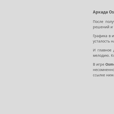
Аркада O
После полу
решений и 
Графика в 
усталость 
И главное 
мелодию. Ко
В игре
Osm
несомненно
ссылке ниж