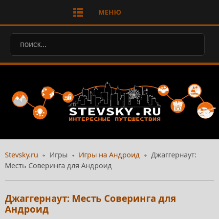
МЕНЮ
Stevsky.ru
Игры
Игры на Андроид
Джаггернаут:
Месть Соверинга для Андроид
Джаггернаут: Месть Соверинга для
Андроид