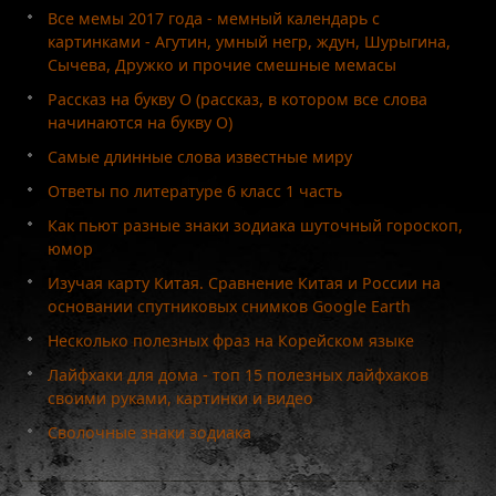
Все мемы 2017 года - мемный календарь с
картинками - Агутин, умный негр, ждун, Шурыгина,
Сычева, Дружко и прочие смешные мемасы
Рассказ на букву О (рассказ, в котором все слова
начинаются на букву О)
Самые длинные слова известные миру
Ответы по литературе 6 класс 1 часть
Как пьют разные знаки зодиака шуточный гороскоп,
юмор
Изучая карту Китая. Сравнение Китая и России на
основании спутниковых снимков Google Earth
Несколько полезных фраз на Корейском языке
Лайфхаки для дома - топ 15 полезных лайфхаков
своими руками, картинки и видео
Сволочные знаки зодиака