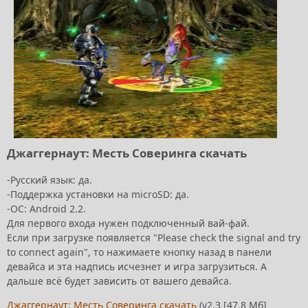
Джаггернаут: Месть Соверинга скачать
-Русский язык: да.
-Поддержка установки на microSD: да.
-ОС: Android 2.2.
Для первого входа нужен подключенный вай-фай.
Если при загрузке появляется "Please check the signal and try
to connect again", то нажимаете кнопку назад в панели
девайса и эта надпись исчезнет и игра загрузиться. А
дальше всё будет зависить от вашего девайса.
Джаггернаут: Месть Соверинга скачать
(v2.3 [47.8 Мб]