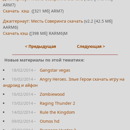
ARM7)
Скачать кэш
([321 Мб] ARM7)
Джаггернаут: Месть Соверинга скачать
(v2.2 [42.5 Мб]
AARM6)
Скачать кэш
([398 Мб] RARM6)M
< Предыдущая
Следующая >
Новые материалы по этой тематике:
18/02/2014
-
Gangstar vegas
16/02/2014
-
Angry Heroes. Злые Герои скачать игру на
андроид и айфон
16/02/2014
-
Zombiewood
15/02/2014
-
Raging Thunder 2
14/02/2014
-
Rule the Kingdom
09/02/2014
-
Osmos hd