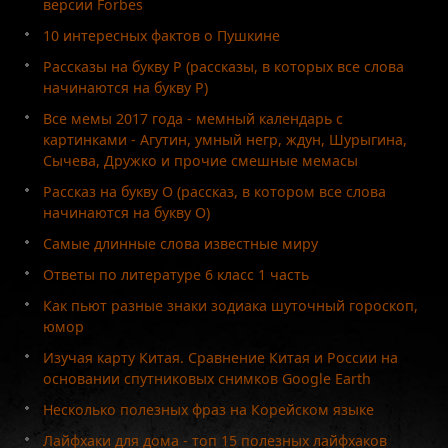
версии Forbes
10 интересных фактов о Пушкине
Рассказы на букву Р (рассказы, в которых все слова
начинаются на букву Р)
Все мемы 2017 года - мемный календарь с
картинками - Агутин, умный негр, ждун, Шурыгина,
Сычева, Дружко и прочие смешные мемасы
Рассказ на букву О (рассказ, в котором все слова
начинаются на букву О)
Самые длинные слова известные миру
Ответы по литературе 6 класс 1 часть
Как пьют разные знаки зодиака шуточный гороскоп,
юмор
Изучая карту Китая. Сравнение Китая и России на
основании спутниковых снимков Google Earth
Несколько полезных фраз на Корейском языке
Лайфхаки для дома - топ 15 полезных лайфхаков