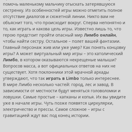
помочь маленькому мальчику отыскать затерявшуюся
сестренку. Из особенностей игры можно отметить полное
отсутствие диалогов и сюжетной линии. Никто вам не
объяснит того, что происходит вокруг. Сперва непонятно и
то, как играть и какова цель игры. Известно лишь то, что
герою предстоит пройти опасный мир
Лимбо онлайн
,
чтобы найти сестру. Остальное – полет вашей фантазии.
Главный персонаж жив или уже умер? Как понять концовку
игры? А может виртуальный мир игры – это католический
Лимбо
, в котором оказываются некрещеные малыши?
Вопросов масса, а вот официальных ответов на них не
существует. Хотя поклонники этой мрачной аркады
утверждают, что так
играть в Limbo
только интереснее.
В мире Лимбо несколько частей: город, лес и завод. В
зависимости от местности будут меняться головоломки и
ловушки. Самые простые – капканы и копья. Их вы увидите
уже в начале игры. Чуть позже появятся циркулярки,
электричество и прессы. Самое сложное – игры с
гравитацией ждут вас под конец истории.