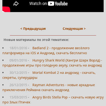
< Предыдущая
Следующая >
Новые материалы по этой тематике:
18/01/2016
-
Badland 2 - продолжение весёлого
платформера на iOS и Андроид, скачать бесплатно
09/01/2016
-
Hungry Shark World (Хангри Шарк Ворлд) -
продолжение игры про голодную акулу, скачать на андроид
30/12/2015
-
Mortal Kombat 2 на андроид - скачать,
секреты, суперудары
26/12/2015
-
Rayman Adventures - новые аркадные
приключения Реймана скачать андроид
15/03/2015
-
Angry Birds Stella Pop – скачать новую игру
про Злых Птичек