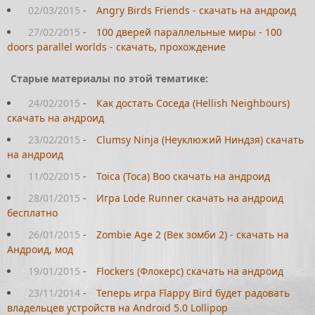
02/03/2015
-
Angry Birds Friends - скачать на андроид
27/02/2015
-
100 дверей параллельные миры - 100
doors parallel worlds - скачать, прохождение
Старые материалы по этой тематике:
24/02/2015
-
Как достать Соседа (Hellish Neighbours)
скачать на андроид
23/02/2015
-
Clumsy Ninja (Неуклюжий Ниндзя) скачать
на андроид
11/02/2015
-
Toica (Toca) Boo скачать на андроид
28/01/2015
-
Игра Lode Runner скачать на андроид
бесплатно
26/01/2015
-
Zombie Age 2 (Век зомби 2) - скачать на
Андроид, мод
19/01/2015
-
Flockers (Флокерс) скачать на андроид
23/11/2014
-
Теперь игра Flappy Bird будет радовать
владельцев устройств на Android 5.0 Lollipop