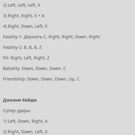
2) Left, Left, Left, Х
3) Right, Right, Х + А
4) Right, Down, Left, Х
Fatality-1: Держать С, Right, Right, Down, Right
Fatality-2: B, B, B, Z
Pit: Right, Left, Right, Z
Babality: Down, Down, Down, С
Friendship: Down, Down, Down, Up, С
Джонни Кейдж
Супер удары:
1) Left, Down, Right, А
2) Right, Down, Left, Х