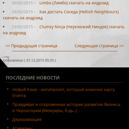
26/02/2015
-
Limbo (Лимбо) скачать на андроид
24/02/2015
-
Как достать Соседа (Hellish Neighbours)
скачать на андроид
23/02/2015
-
Clumsy Ninja (Неуклюжий Ниндзя) скачать
на андроид
<< Предыдущая страница
Следующая страница >>
Обновлено ( 31.12.2015 05:35 )
ПОСЛЕДНИЕ
НОВОСТИ
Новый Каир - мегапроект, который изменил карту
Египта
Правдивая и откровенная история развития бизнеса
в Черногории (Мемуары, б-дь..)
Дереализация
Атавизмы