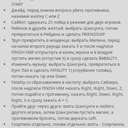
START
Джейд: перед знаком вопроса убить противника,
нажимая кнопку С или Z
Сайбот: одержать 25 побед в режиме для двух игроков.
Ребенок в дружбе желтый: выбрать Шансунга, потом
превратиться в Рейдена и сделать FRIENDSHIP
Труп превратить в младенца: выбрать Милена, перед
началом второго раунда зажать X и после надписи
FINISH HIM отпрыгнуть в конец экрана и в воздухе
пустить магию (отпустив X) и сразу сделать BABALITY.
Изменить музыку: выбрать Шансунга, превратиться в
Кунг Лао и сделать FATALITY 1) (отрубание головы),
потом нажать Up или Down.
Fatality co сбрасыванием в кислоту: выбрать Сабзиро,
после надписи FINISH HIM нажать Right, Right, Down, Z,
потом подойти к противнику, нажать Right, Down, Right,
Right, X и сразу зажать А + С.
Пройти друг через друга: взять Шансунга и любого
другого игрока, затем Шансунгом пустить магию, а
противником бросить, потом держать Left.
Скорпион отдельно, голова отдельно: взять - Скорпиона,