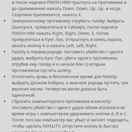
и после надписи FINISH HIM прыгнуть на противника и
до приземления нажать Down, Down, Up, Up, и когда
Скорпион приземлится, нажать X.
Замороженному противнику отрубить голову: выбрать
Шансунга, превратиться в Сабзиро, после надписи
FINISH HIM нажать Right, Right, Down, Z, потом
превратиться в Кунг Лао, отпрыгнуть в конец экрана,
зажать кнопку А и нажать Left, Left, Right.
Fatality в первом раунде: поставить убийство с одного
удара, выбрать Кунг Лао, убить одного противника,
отрубив ему голову и в начале боя со вторым
противником пустить шляпу.
Отключить кровь и бесконечное время для Fatality:
выбрать Джонни Кейджа, и вначале раунда пустить три
верхние магии. Четвертая магия должна быть
одиночной.
Сбросить компьютерного противника в кислоту:
поставить убийство с одного удара обоим игрокам и во
время игры с компьютером удерживать кнопки А, В и С.
После того как компьютер вас убьет и начнет подходить,
чтобы сделать FATALITY, отпустите кнопку В, быстро