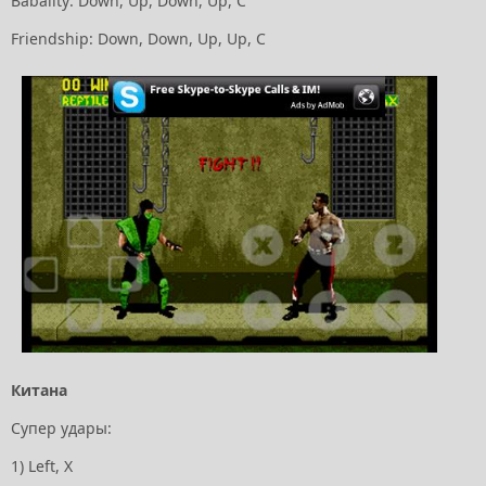
Babality: Down, Up, Down, Up, C
Friendship: Down, Down, Up, Up, C
Китана
Супер удары:
1) Left, Х