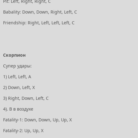
Pit: Left, Right, Right, C
Babality: Down, Down, Right, Left, С
Friendship: Right, Left, Left, Left, С
Скорпион
Супер удары:
1) Left, Left, А
2) Down, Left, Х
3) Right, Down, Left, С
4). В в воздухе
Fatality-1: Down, Down, Up, Up, X
Fatality-2: Up, Up, X