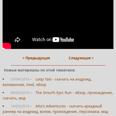
< Предыдущая
Следующая >
Новые материалы по этой тематике:
10/04/2016
-
Loop Taxi - скачать на андроид,
взломанная, mod, обзор
04/04/2016
-
The Smurfs Epic Run - обзор, прохождение,
скачать, мод
14/03/2016
-
Alto's Adventures - скачать аркадный
раннер на андроид, взлом, прохождение, персонажи, мод