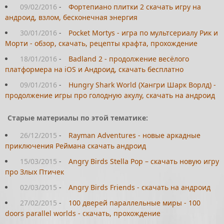
09/02/2016
-
Фортепиано плитки 2 скачать игру на
андроид, взлом, бесконечная энергия
30/01/2016
-
Pocket Mortys - игра по мультсериалу Рик и
Морти - обзор, скачать, рецепты крафта, прохождение
18/01/2016
-
Badland 2 - продолжение весёлого
платформера на iOS и Андроид, скачать бесплатно
09/01/2016
-
Hungry Shark World (Хангри Шарк Ворлд) -
продолжение игры про голодную акулу, скачать на андроид
Старые материалы по этой тематике:
26/12/2015
-
Rayman Adventures - новые аркадные
приключения Реймана скачать андроид
15/03/2015
-
Angry Birds Stella Pop – скачать новую игру
про Злых Птичек
02/03/2015
-
Angry Birds Friends - скачать на андроид
27/02/2015
-
100 дверей параллельные миры - 100
doors parallel worlds - скачать, прохождение