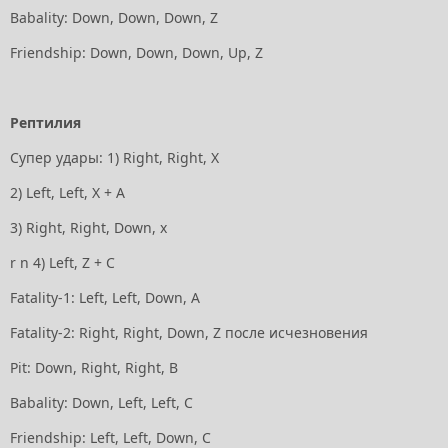
Babality: Down, Down, Down, Z
Friendship: Down, Down, Down, Up, Z
Рептилия
Супер удары: 1) Right, Right, Х
2) Left, Left, Х + А
3) Right, Right, Down, х
r n 4) Left, Z + C
Fatality-1: Left, Left, Down, А
Fatality-2: Right, Right, Down, Z после исчезновения
Pit: Down, Right, Right, В
Babality: Down, Left, Left, С
Friendship: Left, Left, Down, С