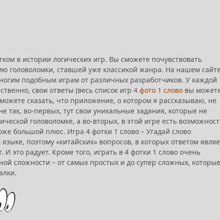
итком в истории логических игр. Вы сможете почувствовать
ию головоломки, ставшей уже классикой жанра. На нашем сайт
ногим подобным играм от различных разработчиков. У каждой
ственно, свои ответы (весь список игр
4 фото 1 слово
вы может
 можете сказать, что приложение, о котором я рассказываю, не
не так, во-первых, тут свои уникальные задания, которые не
ической головоломке, а во-вторых, в этой игре есть возможност
оже большой плюс. Игра 4 фотки 1 слово – Угадай слово
 языке, поэтому «китайских» вопросов, в которых ответом являе
. И это радует. Кроме того, играть в 4 фотки 1 слово очень
ной сложности – от самых простых и до супер сложных, которы
алки.