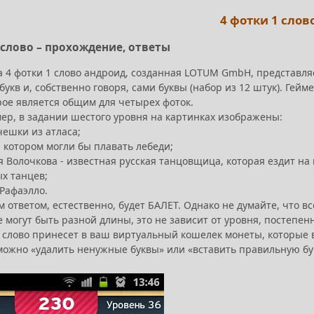
4 фотки 1 слов
 слово – прохождение, ответы
 4 фотки 1 слово андроид, созданная LOTUM GmbH, представляе
букв и, собственно говоря, сами буквы (набор из 12 штук). Гейм
рое является общим для четырех фоток.
мер, в задании шестого уровня на картинках изображены:
чешки из атласа;
а котором могли бы плавать лебеди;
я Волочкова - известная русская танцовщица, которая ездит н
х танцев;
 Рафаэлло.
ответом, естественно, будет БАЛЕТ. Однако не думайте, что вс
е могут быть разной длины, это не зависит от уровня, постепе
 слово принесет в ваш виртуальный кошелек монеты, которые 
(можно «удалить ненужные буквы» или «вставить правильную бук