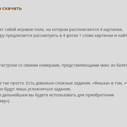
о скачать
т собой игровое поле, на котором располагаются 4 картинки,
еру предлагается рассмотреть в 4 фотки 1 слово картинки и най
а гастроли со своими номерами, представляющими микс из бале
е так просто. Есть довольно сложные задания. «Фишка» в том, ч
нно будут лишь усложняться задания.
в дальнейшем вы будете использовать для приобретения
ву»).