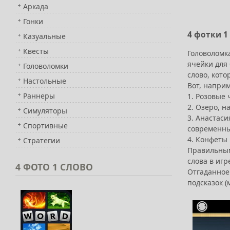
Аркада
Гонки
4 фотки 1
Казуальные
Квесты
Головоломка
ячейки для 
Головоломки
слово, кото
Настольные
Вот, напри
Раннеры
1. Розовые 
2. Озеро, н
Симуляторы
3. Анастаси
Спортивные
современны
4. Конфеты
Стратегии
Правильным 
слова в игр
4
ФОТО 1 СЛОВО
Отгаданное
подсказок 