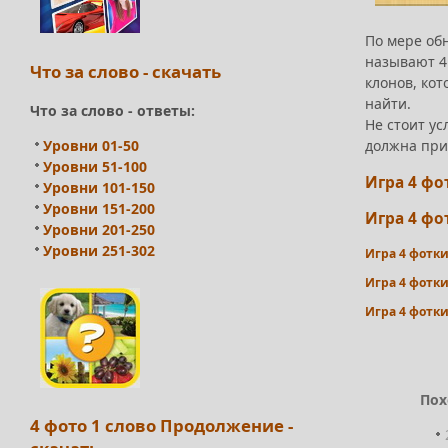
По мере обн
называют 4
Что за слово - скачать
клонов, кот
найти.
Что за слово - ответы:
Не стоит ус
Уровни 01-50
должна при
Уровни 51-100
Игра 4 фо
Уровни 101-150
Уровни 151-200
Игра 4 фо
Уровни 201-250
Уровни 251-302
Игра 4 фотки
Игра 4 фотки
Игра 4 фотки
Пох
4 фото 1 слово Продолжение -