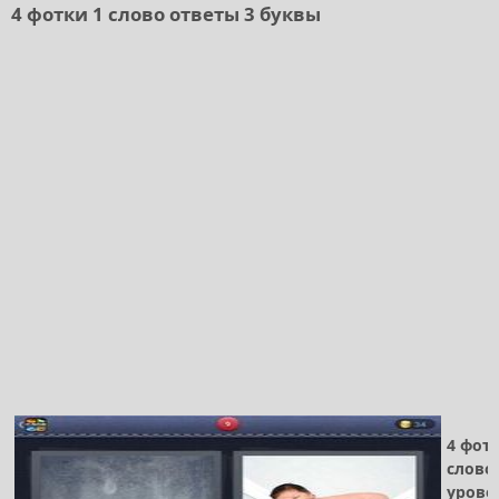
4 фотки 1 слово ответы 3 буквы
4 фот
слово
уровен