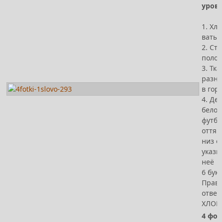
урове
1. Хл
ваты
2. Ст
поло
3. Тк
разно
в гор
4. Де
белой
футбо
оттяг
низ о
указы
неё
6 бук
Прав
ответ 
ХЛОП
4 фот