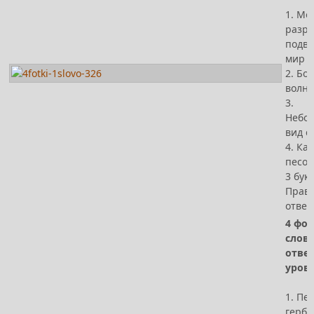
1. Мо
разре
подв
мир
2. Бо
волна
3.
Небос
вид с
4. Ка
песок
3 бук
Прав
ответ
4 фот
слов
отве
урове
1. Пе
герб,