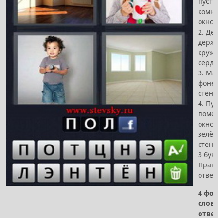
пуста
комна
окно
2. Де
держ
кружк
серд
3. Ма
фоне 
стен
4. Пу
поме
окном
зелё
стен
3 бук
Прав
ответ
4 фот
слов
отве