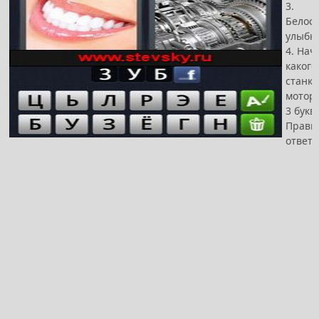
3.
Белос
улыбк
4. Нач
какого
станка
мотор
3 букв
Прави
ответ 