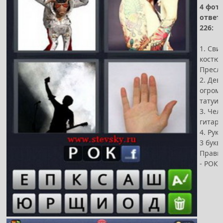
4 фот
ответ
226:
1. Сви
костю
Пресл
2. Дев
огром
татуи
3. Чел
гитаро
4. Рука
3 букв
Прави
- РОК