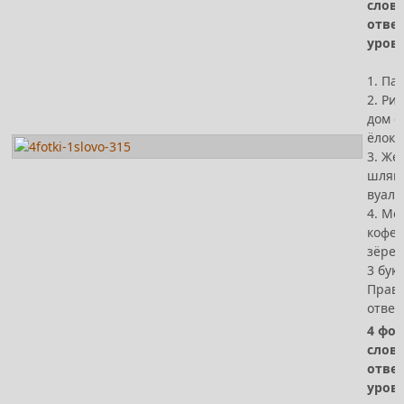
слов
отве
урове
1. Па
2. Рис
дом с
ёлок,
3. Же
шляпк
вуал
4. Ме
кофе
зёрен
3 бук
Прав
ответ
4 фот
слов
отве
урове