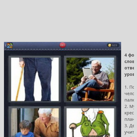
4 фот
слов
отве
урове
1. По
челов
палко
2. Му
кресл
план
3. Де
учит 