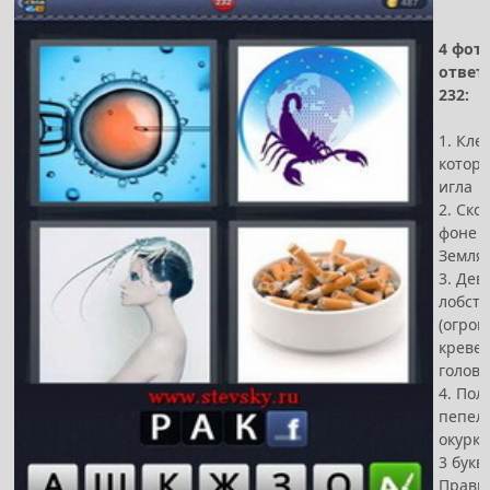
4 фот
ответ
232:
1. Клет
котору
игла
2. Ско
фоне 
Земля
3. Дев
лобст
(огро
кревет
голове
4. Пол
пепел
окурко
3 букв
Прави