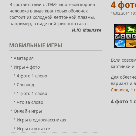
4 фот
В соответствии с ЛЭМ-гипотезой корона
человека в виде квантовых оболочек
16.02.2014 18
состоит из холодной лептонной плазмы,
например, в виде нейтринного газа
И.Ю. Микляев
МОБИЛЬНЫЕ
ИГРЫ
Аватария
Если совсем
картинки и 
Игры 4 фото
4 фото 1 слово
Для облегче
вариант и в
Словоед
Словоед
,
Чт
1 фото 1 слово
4 фото 1 
Что за слово
Онлайн игры
Игры в одноклассниках
Игры вконтакте