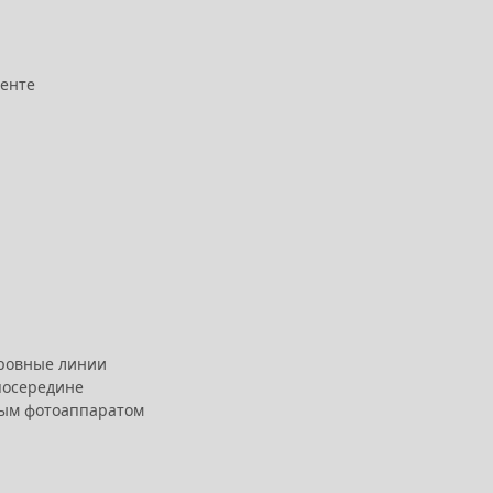
менте
 ровные линии
 посередине
ным фотоаппаратом