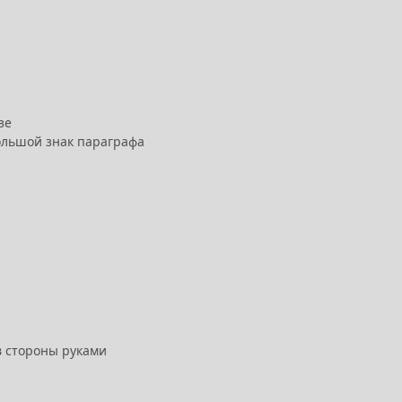
зе
большой знак параграфа
в стороны руками