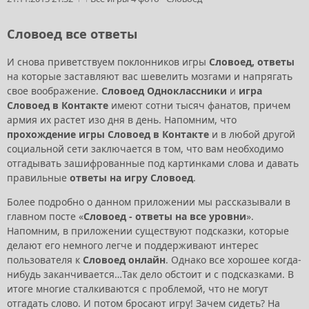
Словоед все ответы
И снова приветствуем поклонников игры
Словоед, ответы
на которые заставляют вас шевелить мозгами и напрягать
свое воображение.
Словоед Одноклассники
и
игра
Словоед в Контакте
имеют сотни тысяч фанатов, причем
армия их растет изо дня в день. Напомним, что
прохождение игры Словоед в Контакте
и в любой другой
социальной сети заключается в том, что вам необходимо
отгадывать зашифрованные под картинками слова и давать
правильные
ответы на игру Словоед
.
Более подробно о данном приложении мы рассказывали в
главном посте «
Словоед - ответы на все уровни
».
Напомним, в приложении существуют подсказки, которые
делают его немного легче и поддерживают интерес
пользователя к
Словоед онлайн
. Однако все хорошее когда-
нибудь заканчивается…Так дело обстоит и с подсказками. В
итоге многие сталкиваются с проблемой, что не могут
отгадать слово. И потом бросают игру! Зачем сидеть? На