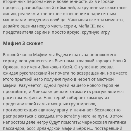
вторичных персонажей и вовлечённость их в игровой
процесс, разнообразный геймплей, закрученные сюжетные
линии, реализм и трепетное отношение к раритетным
машинам и вождению вообще. Учитывая все эти моменты,
давайте оценим новую часть серии, Mafia III, как
представителя серии и просто яркую, крупную игру.
Мафия 3 сюжет
В новой части Мафии мы будем играть за чернокожего
сироту, вернувшегося из Вьетнама в жаркий городок Новый
Орлеан, по имени Линкольн Клэй. Он упоённо воевал,
ожидал рукоплесканий и почета по возвращении, но вместо
этого прыткий негр получил пулю в череп от местной
мафии. Разумеется, одной пулей нашего нового героя не
прошибить, и Линкольн решает отомстить разгулявшимся
расистам-мафиози. Наш герой собирает команду из
представителей самых мощных группировок,
противостоящих единому врагу, и начинает безжалостно
расправляться с каждым, кто встаёт у него на пути. В этом
непростом деле негру будут помогать: чернокожая гаитянка
Кассандра, босс ирландской мафии Бёрк и... постаревший