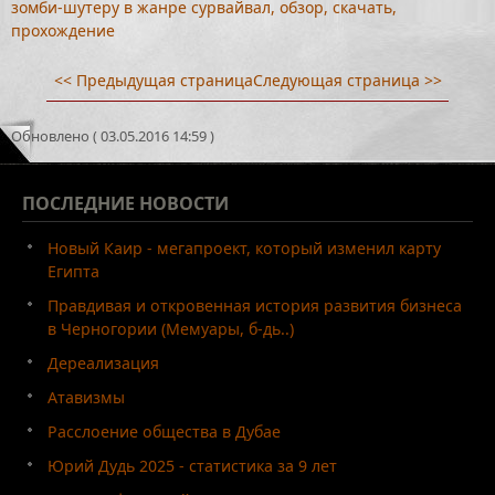
зомби-шутеру в жанре сурвайвал, обзор, скачать,
прохождение
<< Предыдущая страница
Следующая страница >>
Обновлено ( 03.05.2016 14:59 )
ПОСЛЕДНИЕ
НОВОСТИ
Новый Каир - мегапроект, который изменил карту
Египта
Правдивая и откровенная история развития бизнеса
в Черногории (Мемуары, б-дь..)
Дереализация
Атавизмы
Расслоение общества в Дубае
Юрий Дудь 2025 - статистика за 9 лет