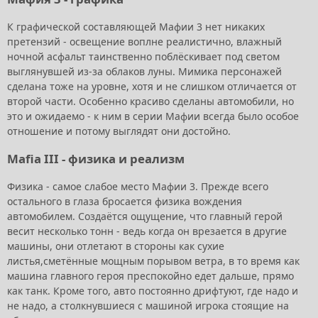
К графической составляющей Мафии 3 нет никаких
претензий - освещение воплне реалистично, влажный
ночной асфальт таинственно поблёскивает под светом
выглянувшей из-за облаков луны. Мимика персонажей
сделана тоже на уровне, хотя и не слишком отличается от
второй части. Особенно красиво сделаны автомобили, но
это и ожидаемо - к ним в серии Мафии всегда было особое
отношение и потому выглядят они достойно.
Mafia III - физика и реализм
Физика - самое слабое место Мафии 3. Прежде всего
остального в глаза бросается физика вождения
автомобилем. Создаётся ощущение, что главный герой
весит несколько тонн - ведь когда он врезается в другие
машины, они отлетают в стороны как сухие
листья,сметённые мощным порывом ветра, в то время как
машина главного героя преспокойно едет дальше, прямо
как танк. Кроме того, авто постоянно дрифтуют, где надо и
не надо, а столкнувшиеся с машиной игрока стоящие на