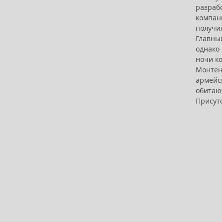
разраб
компан
получи
Главны
однако
ночи ко
Монтене
армейск
обитаю
Присутс