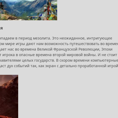
ия
 попадаем в период мезолита. Это неожиданное, интригующее
ном мире игры дают нам возможность путешествовать во време
ещает нас во времена Великой Французской Революции, Эпохи
т игрока в опасные времена второй мировой войны. И не стоит
правителями целых государств. В скором времени компьютерны
аст дух событий так, как экран с детально проработанной игрой