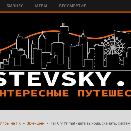
БИЗНЕС
ИГРЫ
БЕССМЕРТИЕ
Игры на ПК
3D-экшен
Far Cry Primal - дата выхода, скачать, сист