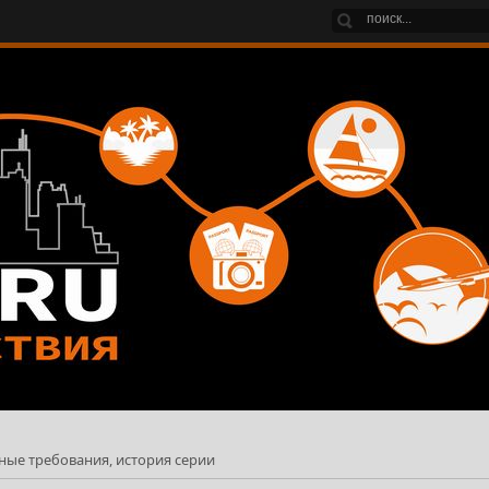
емные требования, история серии