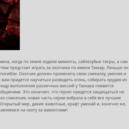
мена, когда по земле ходили мамонты, саблезубые тигры, а сам
Нам предстоит играть за охотника по имени Таккар. Раньше он
а погибли. Охотник должен применить свою смекалку, умения и
 вам придется научиться разводить огонь, собирать орудия из
о ходу выполнения различных миссий у Таккара появится
 общинами. Это означает, что герою придется защищаться не
Без сомнения, новая часть серии вобрала в себя все лучшие
. Открытый мир, дикие животные, крафт умений и, конечно же,
авляемся на охоту за мамонтами!