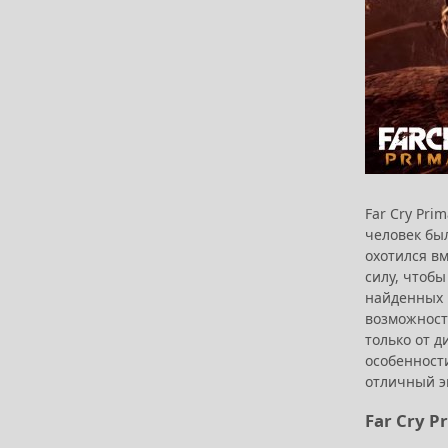
Far Cry Pri
человек бы
охотился вм
силу, чтобы
найденных 
возможност
только от д
особенности
отличный э
Far Cry 