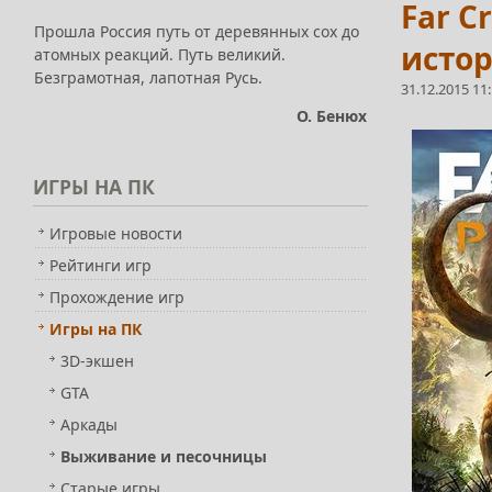
Far C
Прошла Россия путь от деревянных сох до
исто
атомных реакций. Путь великий.
Безграмотная, лапотная Русь.
31.12.2015 11
О. Бенюх
ИГРЫ
НА ПК
Игровые новости
Рейтинги игр
Прохождение игр
Игры на ПК
3D-экшен
GTA
Аркады
Выживание и песочницы
Старые игры