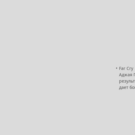
Far Cr
Аджая Г
результ
дает бо