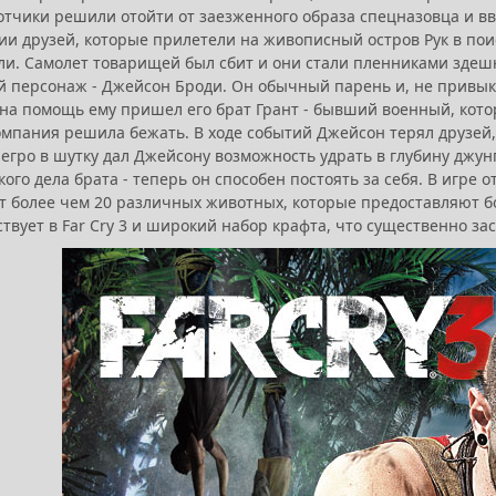
отчики решили отойти от заезженного образа спецназовца и в
ии друзей, которые прилетели на живописный остров Рук в пои
ли. Самолет товарищей был сбит и они стали пленниками здеш
й персонаж - Джейсон Броди. Он обычный парень и, не привык
 на помощь ему пришел его брат Грант - бывший военный, кот
мпания решила бежать. В ходе событий Джейсон терял друзей, а
гро в шутку дал Джейсону возможность удрать в глубину джунгл
ого дела брата - теперь он способен постоять за себя. В игре
т более чем 20 различных животных, которые предоставляют бо
твует в Far Cry 3 и широкий набор крафта, что существенно за