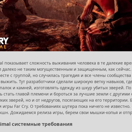
mal показывает сложность выживания человека в те далекие вре
л далеко не таким могущественным и защищенным, как сейчас. 
есте с группой, но случилась трагедия и все члены сообществ
 выжить. Тут разработчики сделали широкую ветку навыков, где
палок и камней, изготовлять одежду из шкур убитых зверей. П
ь стать главой племени и бороться за лучшие земли с другими
иких зверей, но и от недругов, посягающих на его территории. 
 игры Far Cry. О требованиях шутера пока ничего не известно
кшн. Дожидаемся релиза игры, берем свои мышки-копья и отпр
Primal системные требования