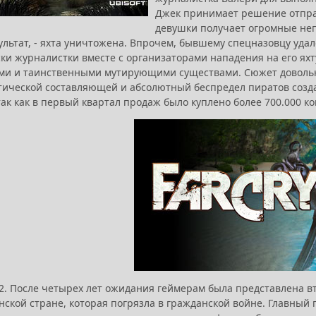
Джек принимает решение отправ
девушки получает огромные непр
ультат, - яхта уничтожена. Впрочем, бывшему спецназовцу уда
ки журналистки вместе с организаторами нападения на его яхт
ми и таинственными мутирующими существами. Сюжет довольно
тической составляющей и абсолютный беспредел пиратов создал
так как в первый квартал продаж было куплено более 700.000 к
y 2. После четырех лет ожидания геймерам была представлена 
ской стране, которая погрязла в гражданской войне. Главный 