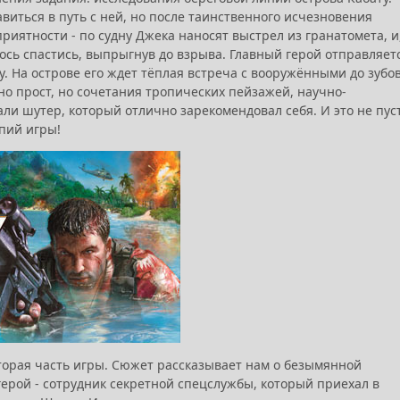
иться в путь с ней, но после таинственного исчезновения
иятности - по судну Джека наносят выстрел из гранатомета, и
лось спастись, выпрыгнув до взрыва. Главный герой отправляет
у. На острове его ждет тёплая встреча с вооружёнными до зубо
 прост, но сочетания тропических пейзажей, научно-
и шутер, который отлично зарекомендовал себя. И это не пус
опий игры!
вторая часть игры. Сюжет рассказывает нам о безымянной
герой - сотрудник секретной спецслужбы, который приехал в