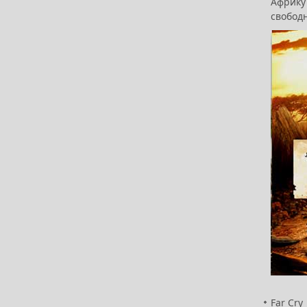
Африку
свобод
Far Cry