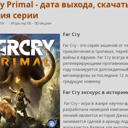
ry Primal - дата выхода, скача
рия серии
:19
Игры на ПК
-
3D-экшен
Far Cry
Far Cry - это серия экшенов от
приключения в тропиках, переби
войны в Африке. Far Cry всегда
регенерирующими противниками,
году планируется долгожданный 
метаморфозы за последние 12 л
грядущую новинку.
Far Cry экскурс в истори
Far Cry - игра в жанре научно-
разработана немецкой компанией
линией являются история Джека
занимается сдачей в аренду лод
журналистка Валери для выполн