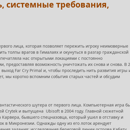
ть, системные требования,
 первого лица, которая позволяет пережить игроку неимоверные
ть толпы врагов в Гималаях и окунуться в разгар гражданской
 впечатляла нас открытыми локациями с постоянно
 предоставляя возможность уничтожать их снова и снова. В 
выход Far Cry Primal и, чтобы проследить нить развития игры 
ет, мы коротко вспомним события старых частей и обсудим
ю
фантастического шутера от первого лица. Компьютерная игра б
 Crytek и выпущена Ubisoft в 2004 году. Главной сюжетной
 Карвера, бывшего спецназовца, который ушел в отставку и
ок в Микронезии. Однажды одну из его лоток арендует
ения задания: исследования береговой линии острова Кабату.