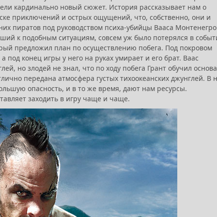
вели кардинально новый сюжет. История рассказывает нам о
ске приключений и острых ощущений, что, собственно, они и
них пиратов под руководством психа-убийцы Вааса Монтенегро
ший к подобным ситуациям, совсем уж было потерялся в событ
орый предложил план по осуществлению побега. Под покровом
 под конец игры у него на руках умирает и его брат. Ваас
ей, но злодей не знал, что по ходу побега Грант обучил основ
 отлично передана атмосфера густых тихоокеанских джунглей. В 
льшую опасность, и в то же время, дают нам ресурсы.
ставляет заходить в игру чаще и чаще.