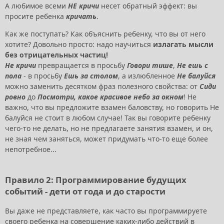
А любимое всеми
НЕ кричи
несет обратный эффект: вы
просите ребенка
кричать
.
Как же поступать? Как объяснить ребенку, что вы от него
хотите? Довольно просто: надо научиться
излагать мысли
без отрицательных частиц!
Не кричи
превращается в просьбу
Говори тише
,
Не ешь с
пола
- в просьбу
Ешь за столом
, а излюбленное
Не балуйся
можно заменить десятком фраз полезного свойства: от
Сиди
ровно
до
Посмотри, какое красивое небо за окном
! Не
важно, что вы предложите взамен баловству, но говорить Не
балуйся не стоит в любом случае! Так вы говорите ребенку
чего-то не делать, но не предлагаете занятия взамен, и он,
не зная чем заняться, может придумать что-то еще более
непотребное...
Правило 2: Программирование будущих
событий - дети от года и до старости
Вы даже не представляете, как часто вы программируете
своего ребенка на совершение каких-либо действий в