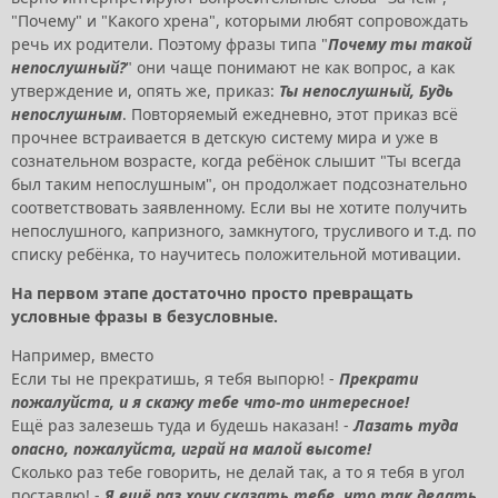
"Почему" и "Какого хрена", которыми любят сопровождать
речь их родители. Поэтому фразы типа "
Почему ты такой
непослушный?
" они чаще понимают не как вопрос, а как
утверждение и, опять же, приказ:
Ты непослушный, Будь
непослушным
. Повторяемый ежедневно, этот приказ всё
прочнее встраивается в детскую систему мира и уже в
сознательном возрасте, когда ребёнок слышит "Ты всегда
был таким непослушным", он продолжает подсознательно
соответствовать заявленному. Если вы не хотите получить
непослушного, капризного, замкнутого, трусливого и т.д. по
списку ребёнка, то научитесь положительной мотивации.
На первом этапе достаточно просто превращать
условные фразы в безусловные.
Например, вместо
Если ты не прекратишь, я тебя выпорю! -
Прекрати
пожалуйста, и я скажу тебе что-то интересное!
Ещё раз залезешь туда и будешь наказан! -
Лазать туда
опасно, пожалуйста, играй на малой высоте!
Сколько раз тебе говорить, не делай так, а то я тебя в угол
поставлю! -
Я ещё раз хочу сказать тебе, что так делать