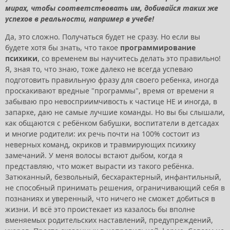
мирах, чтобы соответствовать им, добивайся таких же
успехов в реальности, например в учебе!
Да, это сложно. Получаться будет не сразу. Но если вы
будете хотя бы знать, что такое
программирование
психики
, со временем вы научитесь делать это правильно!
Я, зная то, что знаю, тоже далеко не всегда успеваю
подготовить правильную фразу для своего ребенка, иногда
проскакивают вредные "программы", время от времени я
забываю про невосприимчивость к частице НЕ и иногда, в
запарке, даю не самые лучшие команды. Но вы бы слышали,
как общаются с ребёнком бабушки, воспитатели в детсадах
и многие родители: их речь почти на 100% состоит из
неверных команд, окриков и травмирующих психику
замечаний. У меня волосы встают дыбом, когда я
представляю, что может вырасти из такого ребёнка.
Затюканный, безвольный, бесхарактерный, инфантильный,
не способный принимать решения, ограничивающий себя в
познаниях и уверенный, что ничего не сможет добиться в
жизни. И всё это проистекает из казалось бы вполне
вменяемых родительских наставлений, предупреждений,