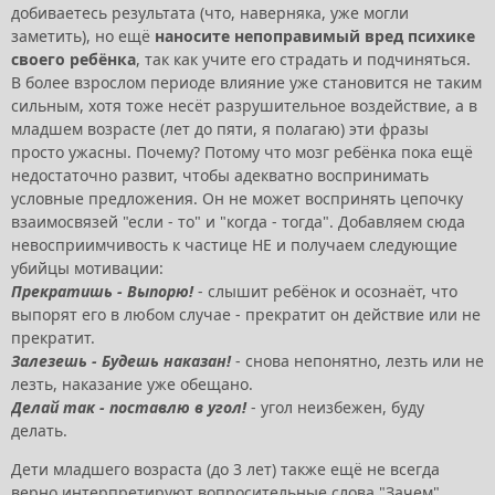
добиваетесь результата (что, наверняка, уже могли
заметить), но ещё
наносите непоправимый вред психике
своего ребёнка
, так как учите его страдать и подчиняться.
В более взрослом периоде влияние уже становится не таким
сильным, хотя тоже несёт разрушительное воздействие, а в
младшем возрасте (лет до пяти, я полагаю) эти фразы
просто ужасны. Почему? Потому что мозг ребёнка пока ещё
недостаточно развит, чтобы адекватно воспринимать
условные предложения. Он не может воспринять цепочку
взаимосвязей "если - то" и "когда - тогда". Добавляем сюда
невосприимчивость к частице НЕ и получаем следующие
убийцы мотивации:
Прекратишь - Выпорю!
- слышит ребёнок и осознаёт, что
выпорят его в любом случае - прекратит он действие или не
прекратит.
Залезешь - Будешь наказан!
- снова непонятно, лезть или не
лезть, наказание уже обещано.
Делай так - поставлю в угол!
- угол неизбежен, буду
делать.
Дети младшего возраста (до 3 лет) также ещё не всегда
верно интерпретируют вопросительные слова "Зачем",