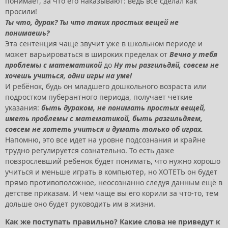
понимает, за что его наказывают: ведь всё сделал как
просили!
Ты что, дурак? Ты что таких простых вещей не
понимаешь?
Эта сентенция чаще звучит уже в школьном периоде и
может варьироваться в широких пределах от
Вечно у тебя
проблемы с математикой
до
Ну ты разгильдяй, совсем не
хочешь учиться, одни игры на уме!
И ребёнок, будь он младшего дошкольного возраста или
подростком пуберантного периода, получает четкие
указания:
быть дураком, не понимать простых вещей,
иметь проблемы с математикой, быть разгильдяем,
совсем не хотеть учиться и думать только об играх.
Напомню, это все идет на уровне подсознания и крайне
трудно регулируется сознательно. То есть даже
повзрослевший ребенок будет понимать, что нужно хорошо
учиться и меньше играть в компьютер, но ХОТЕТЬ он будет
прямо противоположное, неосознанно следуя данным ещё в
детстве приказам. И чем чаще вы его корили за что-то, тем
дольше оно будет руководить им в жизни.
Как же поступать правильно? Какие слова не приведут к