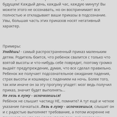
будущем! Каждый день, каждый час, каждую минуту! Вы
можете этого не осознавать, но он воспринимает все
полностью и откладывает ваши приказы в подсознание.
Увы, большая часть этих приказов носят негативный
характер.
Примеры:
Упадёшь!
- самый распространенный приказ маленьким
детям. Родитель боится, что ребенок свалится с только что
взятой высоты и что-нибудь себе повредит, поэтому громко
выдаёт предупреждение, думая, что все сделал правильно.
Ребенок же получает подсознательное ожидание падения,
страх высоты и кошмары с падением на ночь. Более того,
так или иначе он за эту прогулку упадет: мозг ведь получил
приказ, значит будет выполнять...
Не лезь в лужу - испачкаешься!
Ребёнок не слышит частицу НЕ, помните? А тут ещё и четкое
указание пачкаться.
Лезь в лужу - испачкаешься
, слышит он
и с радостью выполняет требование, а потом искренне не