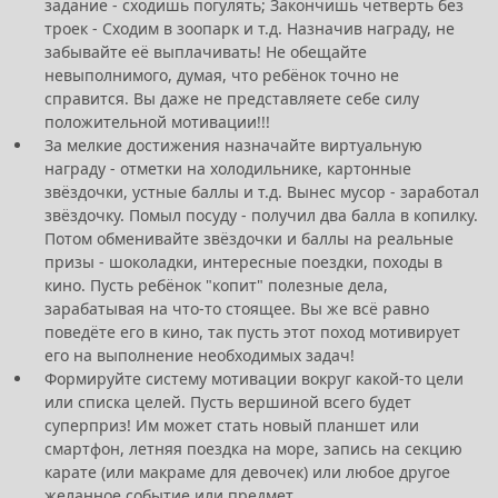
задание - сходишь погулять; Закончишь четверть без
троек - Сходим в зоопарк и т.д. Назначив награду, не
забывайте её выплачивать! Не обещайте
невыполнимого, думая, что ребёнок точно не
справится. Вы даже не представляете себе силу
положительной мотивации!!!
За мелкие достижения назначайте виртуальную
награду - отметки на холодильнике, картонные
звёздочки, устные баллы и т.д. Вынес мусор - заработал
звёздочку. Помыл посуду - получил два балла в копилку.
Потом обменивайте звёздочки и баллы на реальные
призы - шоколадки, интересные поездки, походы в
кино. Пусть ребёнок "копит" полезные дела,
зарабатывая на что-то стоящее. Вы же всё равно
поведёте его в кино, так пусть этот поход мотивирует
его на выполнение необходимых задач!
Формируйте систему мотивации вокруг какой-то цели
или списка целей. Пусть вершиной всего будет
суперприз! Им может стать новый планшет или
смартфон, летняя поездка на море, запись на секцию
карате (или макраме для девочек) или любое другое
желанное событие или предмет.