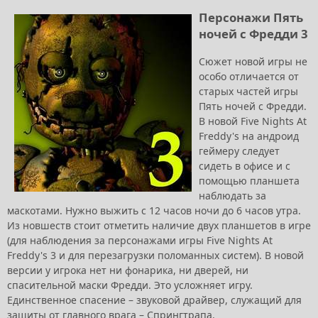
Персонажи Пять
ночей с Фредди 3
Сюжет новой игры не
особо отличается от
старых частей игры
Пять ночей с Фредди.
В новой Five Nights At
Freddy's на андроид
геймеру следует
сидеть в офисе и с
помощью планшета
наблюдать за
маскотами. Нужно выжить с 12 часов ночи до 6 часов утра.
Из новшеств стоит отметить наличие двух планшетов в игре
(для наблюдения за персонажами игры Five Nights At
Freddy's 3 и для перезагрузки поломанных систем). В новой
версии у игрока нет ни фонарика, ни дверей, ни
спасительной маски Фредди. Это усложняет игру.
Единственное спасение – звуковой драйвер, служащий для
защиты от главного врага – Спрингтрапа.