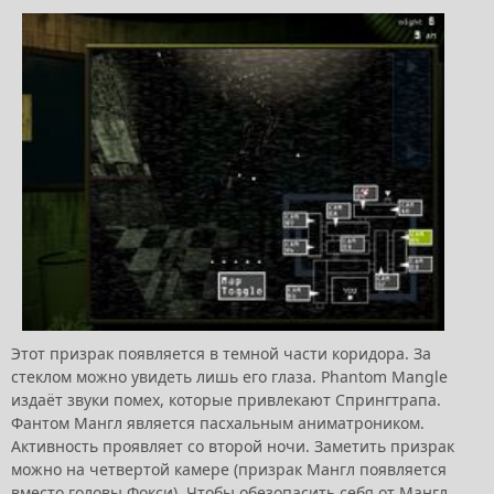
Этот призрак появляется в темной части коридора. За
стеклом можно увидеть лишь его глаза. Phantom Mangle
издаёт звуки помех, которые привлекают Спрингтрапа.
Фантом Мангл является пасхальным аниматроником.
Активность проявляет со второй ночи. Заметить призрак
можно на четвертой камере (призрак Мангл появляется
вместо головы Фокси). Чтобы обезопасить себя от Мангл,