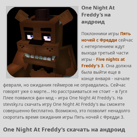
One Night At
Freddy's на
андроид
Поклонники игры
Пять
ночей с Фредди
сейчас
с нетерпением ждут
выхода третьей части
игры -
Five nights at
Freddy's 3
. Она должна
была выйти еще в
конце января - начале
февраля, но ожидания геймеров не оправдались. Сейчас
говорят уже о марте… Но расстраиваться не стоит – в Гугл
Плее появился фан-мод – игра One Night At Freddy's. На
stevsky.ru скачать игру One Night At Freddy's вы сможете
совершенно бесплатно. Возможно, это позволит ненадолго
скоротать время ожидания игры Пять ночей с Фредди 3.
One Night At Freddy's скачать на андроид