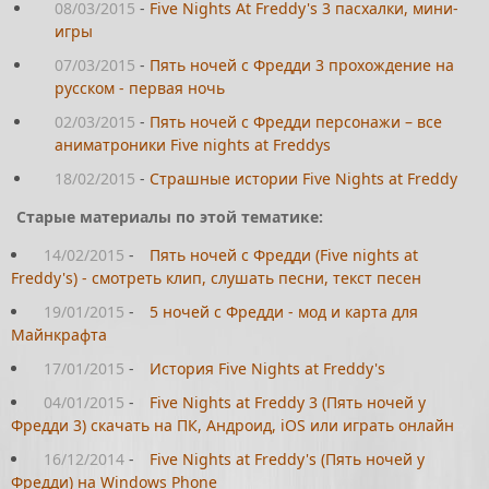
08/03/2015
-
Five Nights At Freddy's 3 пасхалки, мини-
игры
07/03/2015
-
Пять ночей с Фредди 3 прохождение на
русском - первая ночь
02/03/2015
-
Пять ночей с Фредди персонажи – все
аниматроники Five nights at Freddys
18/02/2015
-
Страшные истории Five Nights at Freddy
Старые материалы по этой тематике:
14/02/2015
-
Пять ночей с Фредди (Five nights at
Freddy's) - смотреть клип, слушать песни, текст песен
19/01/2015
-
5 ночей с Фредди - мод и карта для
Майнкрафта
17/01/2015
-
История Five Nights at Freddy's
04/01/2015
-
Five Nights at Freddy 3 (Пять ночей у
Фредди 3) скачать на ПК, Андроид, iOS или играть онлайн
16/12/2014
-
Five Nights at Freddy's (Пять ночей у
Фредди) на Windows Phone