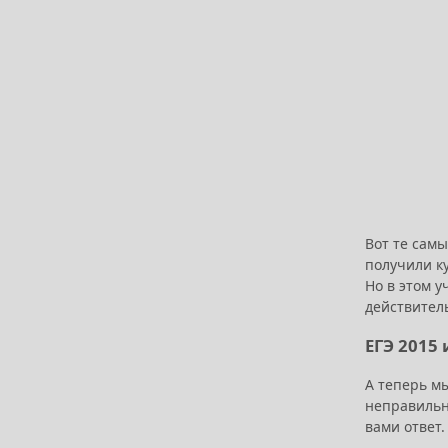
Вот те самы
получили ку
Но в этом у
действител
ЕГЭ 2015
А теперь м
неправильны
вами ответ.