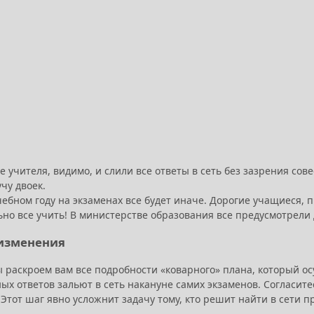
е учителя, видимо, и слили все ответы в сеть без зазрения сов
чу двоек.
чебном году на экзаменах все будет иначе. Дорогие учащиеся, 
ьно все учить! В министерстве образования все предусмотрели 
 изменения
ы раскроем вам все подробности «коварного» плана, который о
х ответов зальют в сеть накануне самих экзаменов. Согласите
 Этот шаг явно усложнит задачу тому, кто решит найти в сети 