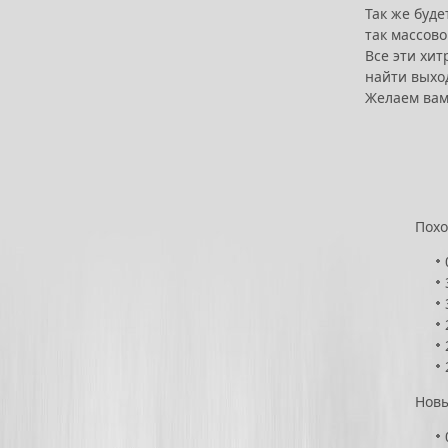
Так же буде
так массово
Все эти хит
найти выхо
Желаем вам
Похо
Новы