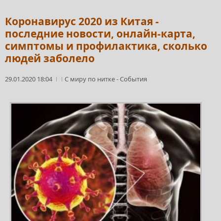
Коронавирус 2020 из Китая -
последние новости, онлайн-карта,
симптомы и профилактика, сколько
людей заболело
29.01.2020 18:04
С миру по нитке
-
События