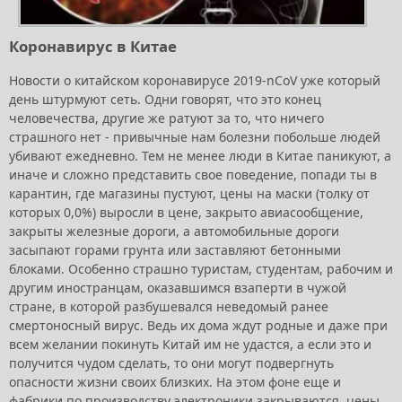
Коронавирус в Китае
Новости о китайском коронавирусе 2019-nCoV уже который
день штурмуют сеть. Одни говорят, что это конец
человечества, другие же ратуют за то, что ничего
страшного нет - привычные нам болезни побольше людей
убивают ежедневно. Тем не менее люди в Китае паникуют, а
иначе и сложно представить свое поведение, попади ты в
карантин, где магазины пустуют, цены на маски (толку от
которых 0,0%) выросли в цене, закрыто авиасообщение,
закрыты железные дороги, а автомобильные дороги
засыпают горами грунта или заставляют бетонными
блоками. Особенно страшно туристам, студентам, рабочим и
другим иностранцам, оказавшимся взаперти в чужой
стране, в которой разбушевался неведомый ранее
смертоносный вирус. Ведь их дома ждут родные и даже при
всем желании покинуть Китай им не удастся, а если это и
получится чудом сделать, то они могут подвергнуть
опасности жизни своих близких. На этом фоне еще и
фабрики по производству электроники закрываются, цены