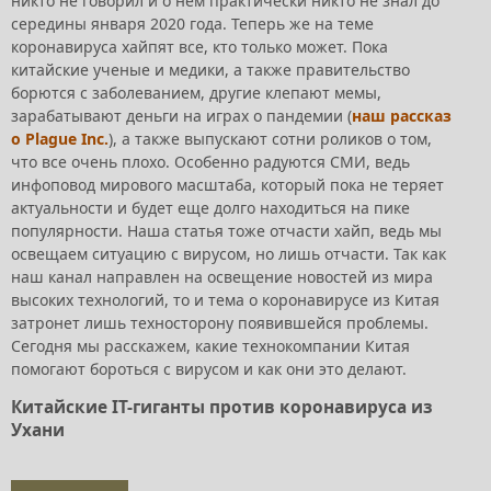
никто не говорил и о нем практически никто не знал до
середины января 2020 года. Теперь же на теме
коронавируса хайпят все, кто только может. Пока
китайские ученые и медики, а также правительство
борются с заболеванием, другие клепают мемы,
зарабатывают деньги на играх о пандемии (
наш рассказ
о Plague Inc.
), а также выпускают сотни роликов о том,
что все очень плохо. Особенно радуются СМИ, ведь
инфоповод мирового масштаба, который пока не теряет
актуальности и будет еще долго находиться на пике
популярности. Наша статья тоже отчасти хайп, ведь мы
освещаем ситуацию с вирусом, но лишь отчасти. Так как
наш канал направлен на освещение новостей из мира
высоких технологий, то и тема о коронавирусе из Китая
затронет лишь техносторону появившейся проблемы.
Сегодня мы расскажем, какие технокомпании Китая
помогают бороться с вирусом и как они это делают.
Китайские IT-гиганты против коронавируса из
Ухани