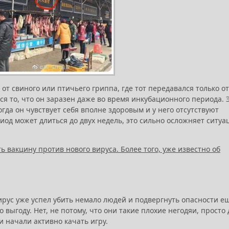
от свиного или птичьего гриппа, где тот передавался только от
я то, что он заразен даже во время инкубационного периода. 
огда он чувствует себя вполне здоровым и у него отсутствуют
од может длиться до двух недель, это сильно осложняет ситу
 вакцину против нового вируса. Более того, уже известно об
авирус уже успел убить немало людей и подвергнуть опасности е
 выгоду. Нет, не потому, что они такие плохие негодяи, просто 
 начали активно качать игру.