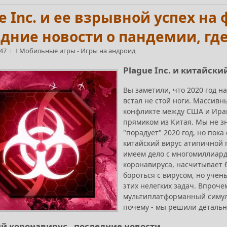
e Inc. и ее взрывной успех на
дние новости о пандемии, где 
:47
Мобильные игры
-
Игры на андроид
Plague Inc. и китайск
Вы заметили, что 2020 год на
встал не стой ноги. Массив
конфликте между США и Ира
прямиком из Китая. Мы не зн
"порадует" 2020 год, но пок
китайский вирус атипичной 
имеем дело с многомиллиард
коронавируса, насчитывает б
бороться с вирусом, но учен
этих нелегких задач. Впрочем
мультиплатформанный симуля
почему - мы решили детально
й коронавирус - последние новости