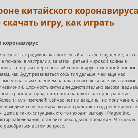
 фоне китайского коронавируса
скачать игру, как играть
ий коронавирус
чался не так радужно, как хотелось бы - такое ощущение, что о
ные пожары в Австралии, зачатки Третьей мировой войны в
ном, а теперь и смертоносный коронавирус атипичной пневмо
аем, как будут развиваться события дальше, чем еще нас
а самым опасным явлением начала нового десятилетия стал име
пневмонии. Сложность ситуации действительно высока, ведь м
ной страной и город, с которого началось распространение
олее 11 млн жителей! Сейчас нет ни вакцины, ни понимания, к
ые и медики со всего мира активно работают над решением все
, даже в таких ситуациях кто-то находит выгоду - Plague Inc.,
тор заболевания, стал бить рекорды по продажам. Что, как и
 разобраться в этом вопросе.