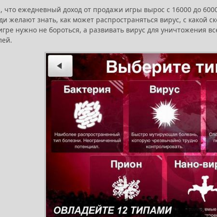
 что ежедневный доход от продажи игры вырос с 16000 до 6000
ди желают знать, как может распространяться вирус, с какой ск
 игре нужно не бороться, а развивать вирус для уничтожения в
лей.