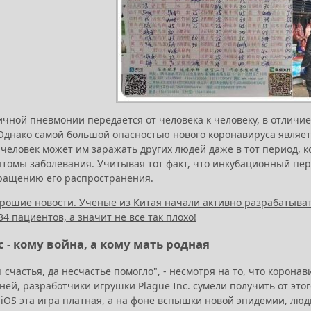
чной пневмонии передается от человека к человеку, в отличие 
Однако самой большой опасностью нового коронавируса являетс
 человек может им заражать других людей даже в тот период, к
томы заболевания. Учитывая тот факт, что инкубационный пери
ращению его распространения.
рошие новости. Ученые из Китая начали активно разрабатывать
4 пациентов, а значит не все так плохо!
c - кому война, а кому мать родная
 счастья, да несчастье помогло", - несмотря на то, что корон
ей, разработчики игрушки Plague Inc. сумели получить от этого
iOS эта игра платная, а на фоне вспышки новой эпидемии, люди