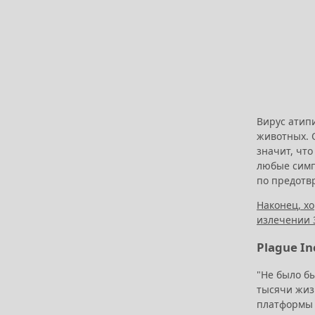
Вирус атипи
животных. 
значит, что
любые симп
по предотв
Наконец, хо
излечении 3
Plague In
"Не было бы
тысячи жизн
платформы 