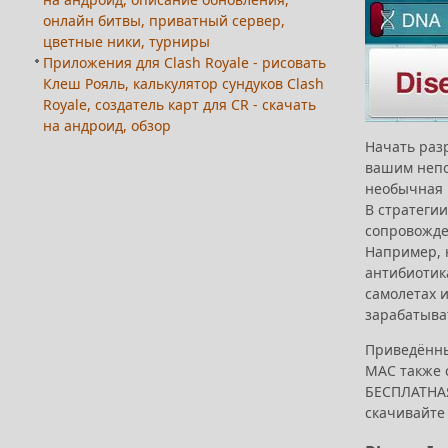
онлайн битвы, приватный сервер,
цветные ники, турниры
Приложения для Clash Royale - рисовать
Клеш Рояль, калькулятор сундуков Clash
Royale, создатель карт для CR - скачать
на андроид, обзор
Начать раз
вашим непо
необычная 
В стратегии
сопровожде
Например, н
антибиотик
самолетах 
зарабатыва
Приведённы
MAC также с
БЕСПЛАТНАЯ,
скачивайте