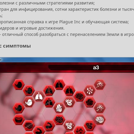
 болезни с различными стратегиями развития;
 стран для инфицирования, сотни характеристик болезни и тыся
ь;
прописанная справка к игре Plague Inc и обучающая система;
лидеров и игровые достижения.
. – отличный способ разобраться с перенаселением Земли в игр
nc симптомы