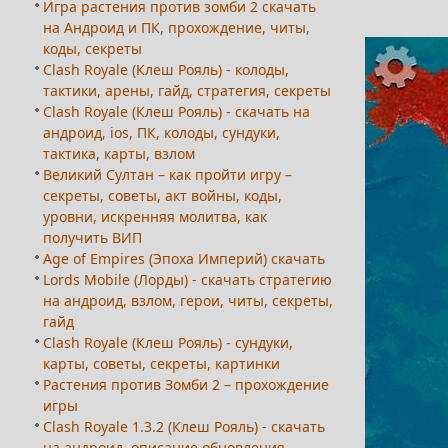
Игра растения против зомби 2 скачать
на Андроид и ПК, прохождение, читы,
коды, секреты
Clash Royale (Клеш Рояль) - колоды,
тактики, арены, гайд, стратегия, секреты
Clash Royale (Клеш Рояль) - скачать на
андроид, ios, ПК, колоды, сундуки,
тактика, карты, взлом
Великий Султан – как пройти игру –
секреты, советы, акт войны, коды,
уровни, искренняя молитва, как
получить ВИП
Age of Empires (Эпоха Империй) скачать
Lords Mobile (Лорды) - cкачать стратегию
на андроид, взлом, герои, читы, секреты,
гайд
Clash Royale (Клеш Рояль) - сундуки,
карты, советы, секреты, картинки
Растения против Зомби 2 – прохождение
игры
Clash Royale 1.3.2 (Клеш Рояль) - скачать
на андроид, описание обновления,