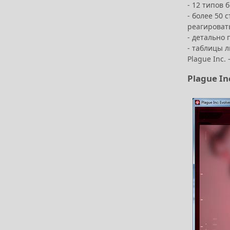
- 12 типов
- более 50
реагироват
- детально 
- таблицы 
Plague Inc
Plague I