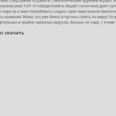
ные спецслужбы по работе с биологическим оружием играют в P
грокам (имз ТОП-10 победителей в общей статистике) дают суп
е пора ли и вам попробовать создать своё смертельное биологи
ь название Эбола, это уже баян!) и пустить гулять по миру! По
ртельных и крайне заразных вирусов, больше не надо, с этими
nc скачать