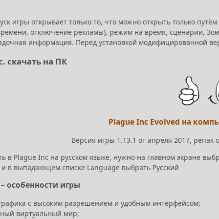
ск игры открывает только то, что можно открыть только путём 
времени, отключение рекламы), режим на время, сценарии, Зом
тладочная информация. Перед установкой модифицированной ве
c. скачать на ПК
Plague Inc Evolved на комп
Версия игры 1.13.1 от апреля 2017, репак
ь в Plague Inc на русском языке, нужно на главном экране вы
ity и в выпадающем списке Language выбрать Русский
c – особенности игры
 графика с высоким разрешением и удобным интерфейсом;
чный виртуальный мир;