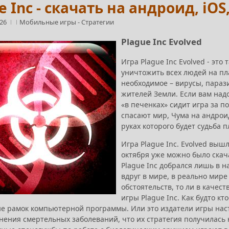
e Inc - скачать на андроид, iO
:26
Мобильные игры
-
Стратегии
Plague Inc Evolved
Игра Plague Inc Evolved - эт
уничтожить всех людей на пла
необходимое – вирусы, параз
жителей Земли. Если вам над
«в печенках» сидит игра за 
спасают мир, Чума на андроид 
руках которого будет судьба 
Игра Plague Inc. Evolved вышл
октября уже можно было скач
Plague Inc добрался лишь в на
вдруг в мире, в реально мире
обстоятельств, то ли в качес
игры Plague Inc. Как будто кт
не рамок компьютерной программы. Или это издатели игры нас
нения смертельных заболеваний, что их стратегия получилась