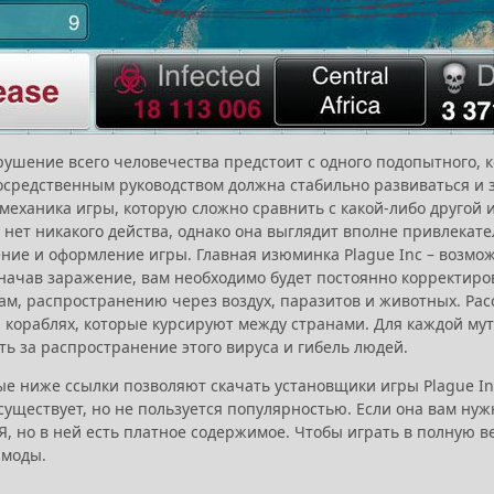
рушение всего человечества предстоит с одного подопытного, 
средственным руководством должна стабильно развиваться и зах
механика игры, которую сложно сравнить с какой-либо другой 
 нет никакого действа, однако она выглядит вполне привлекате
ние и оформление игры. Главная изюминка Plague Inc – возмож
ачав заражение, вам необходимо будет постоянно корректирова
ам, распространению через воздух, паразитов и животных. Рас
и кораблях, которые курсируют между странами. Для каждой му
ть за распространение этого вируса и гибель людей.
е ниже ссылки позволяют скачать установщики игры Plague Inc
уществует, но не пользуется популярностью. Если она вам нужн
 но в ней есть платное содержимое. Чтобы играть в полную вер
 моды.