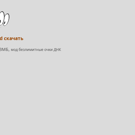
id скачать
9,3МБ,
мод безлимитные очки ДНК