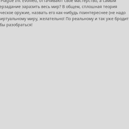
lague Inc Evolved, оттачивают своё мастерство, а самым
ерзадание заразить весь мир? В общем, сплошная теория
ческое оружие, назвать его как-нибудь поинтереснее (не надо
 виртуальному миру, желательно! По реальному и так уже бродит
 бы разобраться!