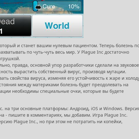
который и станет вашим нулевым пациентом. Теперь болезнь п
ватывать по чуть-чуть весь мир. У Plague Inc достаточно
игрушкой.
льно, правда, основной упор разработчики сделали на звуковое
ность вырастить собственный вирус, производя мутации.
ть свойства вируса, изменяя его устойчивость к жаре и холоду
стояния между материками болезнь будет преодолевать на
тации необходимы специальные очки, которые вы будете
. на три основные платформы: Андроид, iOS и Windows. Верси
а - пишите в комментариях, мы добавим. Игра Plague Inc.
сию Plague Inc., но при этом не потратить ни копейки,