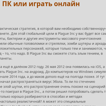
S, ПК или играть онлайн
о тактическая стратегия, в которой вам необходимо собственнору
нете. Для этой глобальной цели в Plague Inc у вас будет все са
иты, бактерии и другие инструменты массового уничтожения
оели обычные головоломки и стрелялки, зомби шутеры и аркад
положительных персонажей, которые только тем и занимаются, ч
– то, что надо. В Plague Inc вы сможете стать злым гением, в
планеты.
а ещё в далёком 2012 году. 26 мая 2012 она появилась на iOS, а 
ать Plague Inc. на андроид. До компьютеров на Windows симул
чале 2014 года, а до маков дополз ещё на полгода позже. И тут
 начал распространяться вирус Эбола. То ли по стечению
тве злой шутки, его распространение очень похоже на сценарий
о-то поиграл в Plague Inc., а потом решил попробовать сделать т
только хорошо разбираются в способах и методах
 настолько реалистичной? А может это специальные