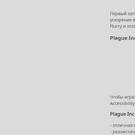
Первый запу
ускорение 
Flurry и о
Plague In
Чтобы играт
Accessibil
Plague In
- отличная
- реалисти