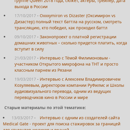
группе Queen 2018 года, сюжет, актеры, трейлер, дата
выхода в России
17/10/2017
-
Oxxxymiron vs Dizaster (Оксимирон vs
Дизастер) полный текст баттла на русском, смотреть
трансляцию, кто победил, как проходил баттл
09/10/2017
-
Законопроект о платной регистрации
домашних животных – сколько придется платить, когда
вступит в силу
21/03/2017
-
Интервью с Тёмой Филимоновым -
участником Открытого микрофона на ТНТ и просто
классным парнем из Рязани
19/03/2017
-
Интервью с Алексеем Владимировичем
Козуляевым, директором компании РуФилмс и Школы
аудиовизуального перевода, одним из ведущих
переводчиков кино в России и мире
Старые материалы по этой тематике:
13/03/2017
-
Интервью с одним из создателей сайта
Medical Gate - проект для поиска стажировок за границей
для студентов-медиков и врачей