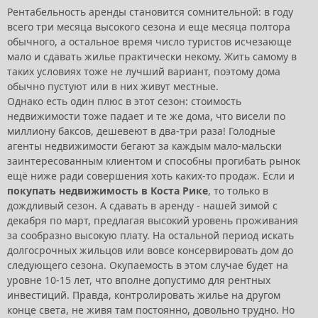
Рентабельность аренды становится сомнительной: в году
всего три месяца высокого сезона и еще месяца полтора
обычного, а остальное время число туристов исчезающе
мало и сдавать жилье практически некому. Жить самому в
таких условиях тоже не лучший вариант, поэтому дома
обычно пустуют или в них живут местные.
Однако есть один плюс в этот сезон: стоимость
недвижимости тоже падает и те же дома, что висели по
миллиону баксов, дешевеют в два-три раза! Голодные
агенты недвижимости бегают за каждым мало-мальски
заинтересованным клиентом и способны прогибать рынок
ещё ниже ради совершения хоть каких-то продаж. Если и
покупать недвижимость в Коста Рике
, то только в
дождливый сезон. А сдавать в аренду - нашей зимой с
декабря по март, предлагая высокий уровень проживания
за сообразно высокую плату. На остальной период искать
долгосрочных жильцов или вовсе консервировать дом до
следующего сезона. Окупаемость в этом случае будет на
уровне 10-15 лет, что вполне допустимо для рентных
инвестиций. Правда, контролировать жилье на другом
конце света, не живя там постоянно, довольно трудно. Но