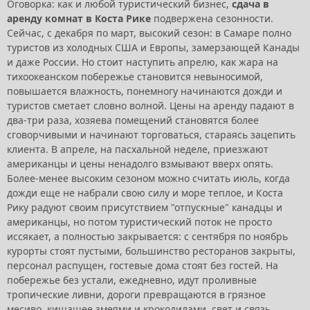
Оговорка: как и любой туристический бизнес,
сдача в
аренду комнат в Коста Рике
подвержена сезонности.
Сейчас, с декабря по март, высокий сезон: в Самаре полно
туристов из холодных США и Европы, замерзающей Канады
и даже России. Но стоит наступить апрелю, как жара на
тихоокеанском побережье становится невыносимой,
повышается влажность, понемногу начинаются дожди и
туристов сметает словно волной. Цены на аренду падают в
два-три раза, хозяева помещений становятся более
сговорчивыми и начинают торговаться, стараясь зацепить
клиента. В апреле, на пасхальной неделе, приезжают
американцы и цены ненадолго взмывают вверх опять.
Более-менее высоким сезоном можно считать июль, когда
дожди еще не набрали свою силу и море теплое, и Коста
Рику радуют своим присутствием "отпускные" канадцы и
американцы, но потом туристический поток не просто
иссякает, а полностью закрывается: с сентября по ноябрь
курорты стоят пустыми, большинство ресторанов закрыты,
персонал распущен, гостевые дома стоят без гостей. На
побережье без устали, ежедневно, идут проливные
тропические ливни, дороги превращаются в грязное
месиво, кишащее змеями и крокодилами, свет и связь