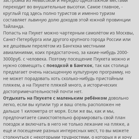
застройка из невысокой и нередко одноэтажной местами
переходит во внушительные высотки. Самое главное, -
круглый год здесь полно туристов и именно туризм
составляет львиную долю доходов этой южной провинции
Тайланда.
Попасть на Пхукет можно чартерным самолётом из Москвы,
Санкт-Петербурга или другого крупного города России или
же дешёвым перелётом из Бангкока местными
авиалиниями, коих предостаточно, за какие-нибудь 2000-
3000руб. с человека. Поэтому посещение Пхукета можно и
нужно совмещать с
поездкой в Бангкок
, так как столица
предлагает очень насыщенную культурную программу, но
не может порадовать хоть сколько-нибудь пристойным
пляжем, а на Пхукете пляжей много, а исторических
достопримечательностей почти нет.
Отдыхать на Пхукете с маленьким ребёнком
довольно
легко, если вы купили тур и ваш отель расположен не
дальше 1 километра от моря. Если же вы, как и мы,
предпочитаете самостоятельно формировать свой план
поездок и включать в него не только лежание на пляже, а
ещё и посещение разных интересных мест, то вы можете
столкнуться с некоторыми трудностями, о которых я и хочу