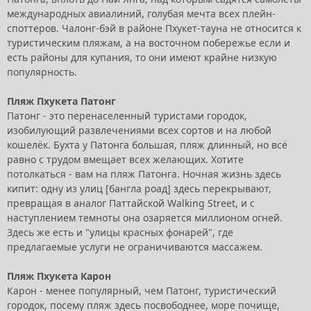
международных авиалиний, голубая мечта всех плейн-
споттеров. Чалонг-бэй в районе Пхукет-тауна не относится к
туристическим пляжам, а на восточном побережье если и
есть районы для купания, то они имеют крайне низкую
популярность.
Пляж Пхукета Патонг
Патонг - это перенаселенный туристами городок,
изобилующий развлечениями всех сортов и на любой
кошелёк. Бухта у Патонга большая, пляж длинный, но всё
равно с трудом вмещает всех желающих. Хотите
потолкаться - вам на пляж Патонга. Ночная жизнь здесь
кипит: одну из улиц [бангла роад] здесь перекрывают,
превращая в аналог Паттайской Walking Street, и с
наступлением темноты она озаряется миллионом огней.
Здесь же есть и "улицы красных фонарей", где
предлагаемые услуги не ограничиваются массажем.
Пляж Пхукета Карон
Карон - менее популярный, чем Патонг, туристический
городок, посему пляж здесь посвободнее, море почище,