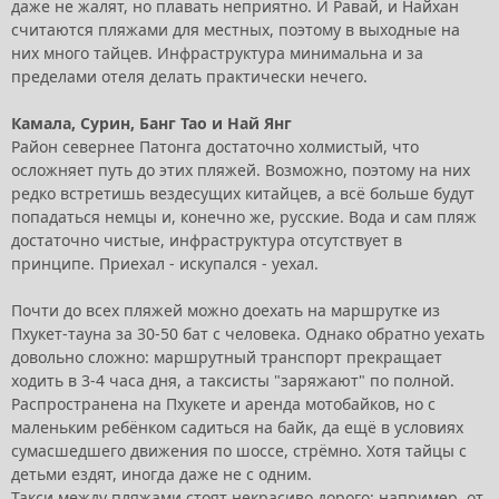
даже не жалят, но плавать неприятно. И Равай, и Найхан
считаются пляжами для местных, поэтому в выходные на
них много тайцев. Инфраструктура минимальна и за
пределами отеля делать практически нечего.
Камала, Сурин, Банг Тао и Най Янг
Район севернее Патонга достаточно холмистый, что
осложняет путь до этих пляжей. Возможно, поэтому на них
редко встретишь вездесущих китайцев, а всё больше будут
попадаться немцы и, конечно же, русские. Вода и сам пляж
достаточно чистые, инфраструктура отсутствует в
принципе. Приехал - искупался - уехал.
Почти до всех пляжей можно доехать на маршрутке из
Пхукет-тауна за 30-50 бат с человека. Однако обратно уехать
довольно сложно: маршрутный транспорт прекращает
ходить в 3-4 часа дня, а таксисты "заряжают" по полной.
Распространена на Пхукете и аренда мотобайков, но с
маленьким ребёнком садиться на байк, да ещё в условиях
сумасшедшего движения по шоссе, стрёмно. Хотя тайцы с
детьми ездят, иногда даже не с одним.
Такси между пляжами стоят некрасиво дорого: например, от