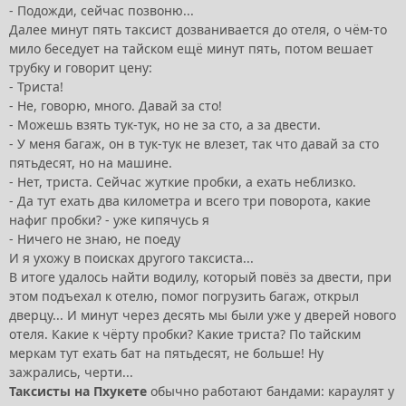
- Подожди, сейчас позвоню...
Далее минут пять таксист дозванивается до отеля, о чём-то
мило беседует на тайском ещё минут пять, потом вешает
трубку и говорит цену:
- Триста!
- Не, говорю, много. Давай за сто!
- Можешь взять тук-тук, но не за сто, а за двести.
- У меня багаж, он в тук-тук не влезет, так что давай за сто
пятьдесят, но на машине.
- Нет, триста. Сейчас жуткие пробки, а ехать неблизко.
- Да тут ехать два километра и всего три поворота, какие
нафиг пробки? - уже кипячусь я
- Ничего не знаю, не поеду
И я ухожу в поисках другого таксиста...
В итоге удалось найти водилу, который повёз за двести, при
этом подъехал к отелю, помог погрузить багаж, открыл
дверцу... И минут через десять мы были уже у дверей нового
отеля. Какие к чёрту пробки? Какие триста? По тайским
меркам тут ехать бат на пятьдесят, не больше! Ну
зажрались, черти...
Таксисты на Пхукете
обычно работают бандами: караулят у