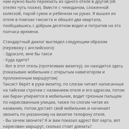
нам нужно было переехать из одного отеля в другой (об
отелях чуть позже). Вместе с чемоданом, сложенной
коляской, парой сумок и ребёнком на руках. Я вышел из
отеля в поисках таксиста и обошёл два квартала,
пообщавшись с добрым десятком водил и потратив на это
полчаса времени.
Стандартный диалог выглядел следующим образом
(перевожу с английского):
- Здрасьте, мне бы такси
- Куда едите?
- Вот в этот отель (протягиваю визитку), он находится здесь
(показываю мобильник с открытым навигатором и
проложенным маршрутом)
Таксист берёт в руки визитку, по слогам читает написанные
на тайском строчки с названием отеля и его адресом, потом
как баран упирается в мобильник, водит грязным пальцем
по нарисованным улицам, также по слогам читая их
названия, потом достаёт свой мобильник и начинает
звонить по указанному на визитке телефону отеля.
- Вы зачем звоните? Я ж вам показал адрес! Вот карта, вот
нарисован маршрут, сколько стоит доехать?