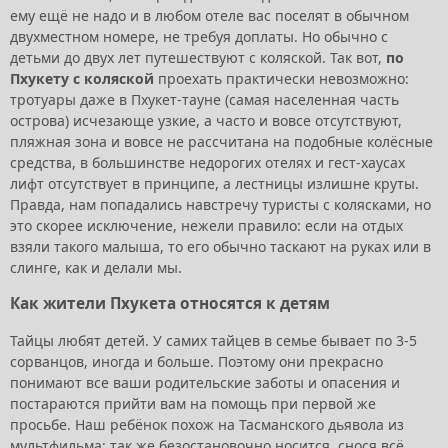
ему ещё не надо и в любом отеле вас поселят в обычном
двухместном номере, не требуя доплаты. Но обычно с
детьми до двух лет путешествуют с коляской. Так вот,
по
Пхукету с коляской
проехать практически невозможно:
тротуары даже в Пхукет-тауне (самая населенная часть
острова) исчезающе узкие, а часто и вовсе отсутствуют,
пляжная зона и вовсе не рассчитана на подобные колёсные
средства, в большинстве недорогих отелях и гест-хаусах
лифт отсутствует в принципе, а лестницы излишне круты.
Правда, нам попадались навстречу туристы с колясками, но
это скорее исключение, нежели правило: если на отдых
взяли такого малыша, то его обычно таскают на руках или в
слинге, как и делали мы.
Как жители Пхукета относятся к детям
Тайцы любят детей. У самих тайцев в семье бывает по 3-5
сорванцов, иногда и больше. Поэтому они прекрасно
понимают все ваши родительские заботы и опасения и
постараются прийти вам на помощь при первой же
просьбе. Наш ребёнок похож на Тасманского дьявола из
мультфильма: так же безостановочно носится, снося всё