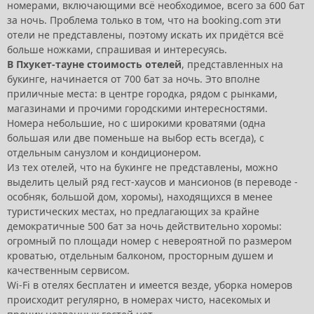
номерами, включающими всё необходимое, всего за 600 бат
за ночь. Проблема только в том, что на booking.com эти
отели не представлены, поэтому искать их придётся всё
больше ножками, спрашивая и интересуясь.
В Пхукет-тауне стоимость отелей
, представленных на
букинге, начинается от 700 бат за ночь. Это вполне
приличные места: в центре городка, рядом с рынками,
магазинами и прочими городскими интересностями.
Номера небольшие, но с широкими кроватями (одна
большая или две поменьше на выбор есть всегда), с
отдельным санузлом и кондиционером.
Из тех отелей, что на букинге не представлены, можно
выделить целый ряд гест-хаусов и мансионов (в переводе -
особняк, большой дом, хоромы), находящихся в менее
туристических местах, но предлагающих за крайне
демократичные 500 бат за ночь действительно хоромы:
огромный по площади номер с невероятной по размером
кроватью, отдельным балконом, просторным душем и
качественным сервисом.
Wi-Fi в отелях бесплатен и имеется везде, уборка номеров
происходит регулярно, в номерах чисто, насекомых и