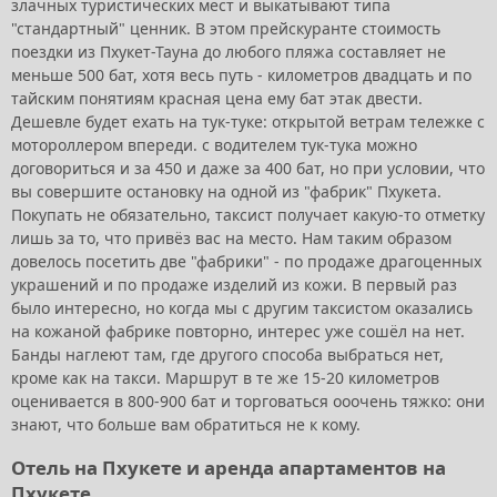
злачных туристических мест и выкатывают типа
"стандартный" ценник. В этом прейскуранте стоимость
поездки из Пхукет-Тауна до любого пляжа составляет не
меньше 500 бат, хотя весь путь - километров двадцать и по
тайским понятиям красная цена ему бат этак двести.
Дешевле будет ехать на тук-туке: открытой ветрам тележке с
мотороллером впереди. с водителем тук-тука можно
договориться и за 450 и даже за 400 бат, но при условии, что
вы совершите остановку на одной из "фабрик" Пхукета.
Покупать не обязательно, таксист получает какую-то отметку
лишь за то, что привёз вас на место. Нам таким образом
довелось посетить две "фабрики" - по продаже драгоценных
украшений и по продаже изделий из кожи. В первый раз
было интересно, но когда мы с другим таксистом оказались
на кожаной фабрике повторно, интерес уже сошёл на нет.
Банды наглеют там, где другого способа выбраться нет,
кроме как на такси. Маршрут в те же 15-20 километров
оценивается в 800-900 бат и торговаться ооочень тяжко: они
знают, что больше вам обратиться не к кому.
Отель на Пхукете и аренда апартаментов на
Пхукете