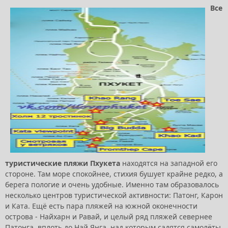
Все
туристические пляжи Пхукета
находятся на западной его
стороне. Там море спокойнее, стихия бушует крайне редко, а
берега пологие и очень удобные. Именно там образовалось
несколько центров туристической активности: Патонг, Карон
и Ката. Ещё есть пара пляжей на южной оконечности
острова - Найхарн и Равай, и целый ряд пляжей севернее
Патонга, вплоть до Най Янга, над которым садятся самолёты