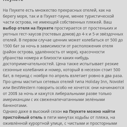
На Пхукете есть множество прекрасных отелей, как на
берегу моря, так и в Пхукет-тауне, менее туристической
части острова, не имеющей собственных пляжей. Ваш
выбор отеля на Пхукете
простирается от простеньких и
уютных гест-хаусов (гостевых домов) до 4-х и 5-и звёздочных
отелей. В первом случае ценник может колебаться от 500 до
1500 бат за ночь в зависимости от расположения отеля
(район острова, удалённость от моря), красочности
убранства номера и близости каких-нибудь
достопримечательностей. Цена также испытывает резкие
сезонные колебания и номер, который в несезон стоит 500
бат, в период с ноября по апрель взлетает ровно в два раза.
Про цены маститых сетевых отелей типа Holiday Inn, Novotel
или BestWestern говорить особо не хочется: они начинаются
от 200$ за ночь и кажутся либеральными разве только
американцам с их свеженапечатанными зелёными
банкнотами.
Однако даже в высокий сезон
на Пхукете можно найти
пристойный отель
в пяти минутах ходьбы от пляжа, на
оживлённой курортной улице, с чистыми и просторными