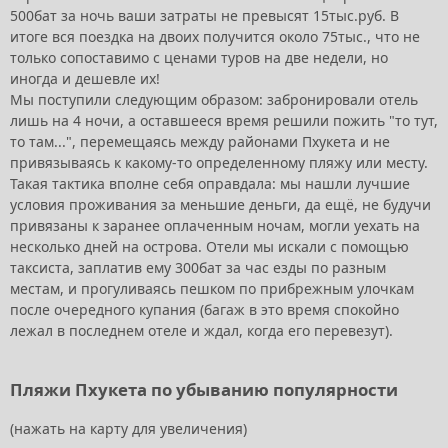
500бат за ночь ваши затраты не превысят 15тыс.руб. В
итоге вся поездка на двоих получится около 75тыс., что не
только сопоставимо с ценами туров на две недели, но
иногда и дешевле их!
Мы поступили следующим образом: забронировали отель
лишь на 4 ночи, а оставшееся время решили пожить "то тут,
то там...", перемещаясь между районами Пхукета и не
привязываясь к какому-то определенному пляжу или месту.
Такая тактика вполне себя оправдала: мы нашли лучшие
условия проживания за меньшие деньги, да ещё, не будучи
привязаны к заранее оплаченным ночам, могли уехать на
несколько дней на острова. Отели мы искали с помощью
таксиста, заплатив ему 300бат за час езды по разным
местам, и прогуливаясь пешком по прибрежным улочкам
после очередного купания (багаж в это время спокойно
лежал в последнем отеле и ждал, когда его перевезут).
Пляжи Пхукета по убыванию популярности
(нажать на карту для увеличения)