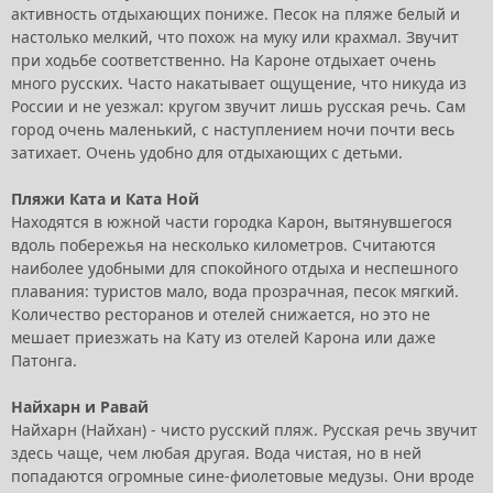
активность отдыхающих пониже. Песок на пляже белый и
настолько мелкий, что похож на муку или крахмал. Звучит
при ходьбе соответственно. На Кароне отдыхает очень
много русских. Часто накатывает ощущение, что никуда из
России и не уезжал: кругом звучит лишь русская речь. Сам
город очень маленький, с наступлением ночи почти весь
затихает. Очень удобно для отдыхающих с детьми.
Пляжи Ката и Ката Ной
Находятся в южной части городка Карон, вытянувшегося
вдоль побережья на несколько километров. Считаются
наиболее удобными для спокойного отдыха и неспешного
плавания: туристов мало, вода прозрачная, песок мягкий.
Количество ресторанов и отелей снижается, но это не
мешает приезжать на Кату из отелей Карона или даже
Патонга.
Найхарн и Равай
Найхарн (Найхан) - чисто русский пляж. Русская речь звучит
здесь чаще, чем любая другая. Вода чистая, но в ней
попадаются огромные сине-фиолетовые медузы. Они вроде