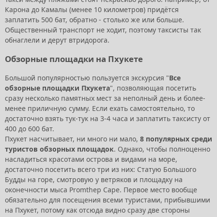
Карона до Камалы (менее 10 километров) придётся
заплатить 500 бат, обратно - столько же или больше.
Общественный транспорт не ходит, поэтому таксисты так
обнаглели и дерут втридорога.
Обзорные площадки на Пхукете
Большой популярностью пользуется экскурсия "
Все
обзорные площадки Пхукета
", позволяющая посетить
сразу несколько памятных мест за неполный день и более-
менее приличную сумму. Если ехать самостоятельно, то
достаточно взять тук-тук на 3-4 часа и заплатить таксисту от
400 до 600 бат.
Пхукет насчитывает, ни много ни мало,
8 популярных среди
туристов обзорных площадок
. Однако, чтобы полноценно
насладиться красотами острова и видами на море,
достаточно посетить всего три из них: Статую Большого
Будды на горе, смотровую у ветряков и площадку на
оконечности мыса Promthep Cape. Первое место вообще
обязательно для посещения всеми туристами, прибывшими
на Пхукет, потому как отсюда видно сразу две стороны