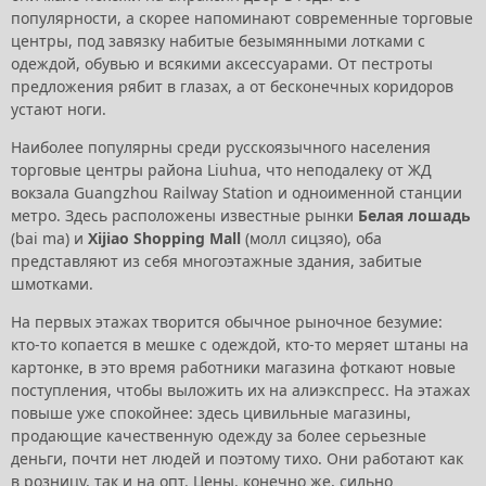
популярности, а скорее напоминают современные торговые
центры, под завязку набитые безымянными лотками с
одеждой, обувью и всякими аксессуарами. От пестроты
предложения рябит в глазах, а от бесконечных коридоров
устают ноги.
Наиболее популярны среди русскоязычного населения
торговые центры района Liuhua, что неподалеку от ЖД
вокзала Guangzhou Railway Station и одноименной станции
метро. Здесь расположены известные рынки
Белая лошадь
(bai ma) и
Xijiao Shopping Mall
(молл сицзяо), оба
представляют из себя многоэтажные здания, забитые
шмотками.
На первых этажах творится обычное рыночное безумие:
кто-то копается в мешке с одеждой, кто-то меряет штаны на
картонке, в это время работники магазина фоткают новые
поступления, чтобы выложить их на алиэкспресс. На этажах
повыше уже спокойнее: здесь цивильные магазины,
продающие качественную одежду за более серьезные
деньги, почти нет людей и поэтому тихо. Они работают как
в розницу, так и на опт. Цены, конечно же, сильно