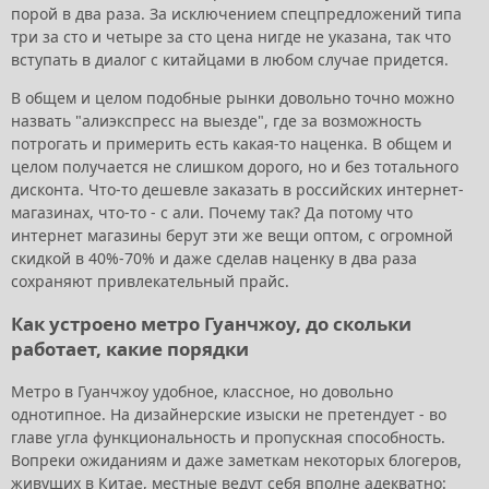
порой в два раза. За исключением спецпредложений типа
три за сто и четыре за сто цена нигде не указана, так что
вступать в диалог с китайцами в любом случае придется.
В общем и целом подобные рынки довольно точно можно
назвать "алиэкспресс на выезде", где за возможность
потрогать и примерить есть какая-то наценка. В общем и
целом получается не слишком дорого, но и без тотального
дисконта. Что-то дешевле заказать в российских интернет-
магазинах, что-то - с али. Почему так? Да потому что
интернет магазины берут эти же вещи оптом, с огромной
скидкой в 40%-70% и даже сделав наценку в два раза
сохраняют привлекательный прайс.
Как устроено метро Гуанчжоу, до скольки
работает, какие порядки
Метро в Гуанчжоу удобное, классное, но довольно
однотипное. На дизайнерские изыски не претендует - во
главе угла функциональность и пропускная способность.
Вопреки ожиданиям и даже заметкам некоторых блогеров,
живущих в Китае, местные ведут себя вполне адекватно: