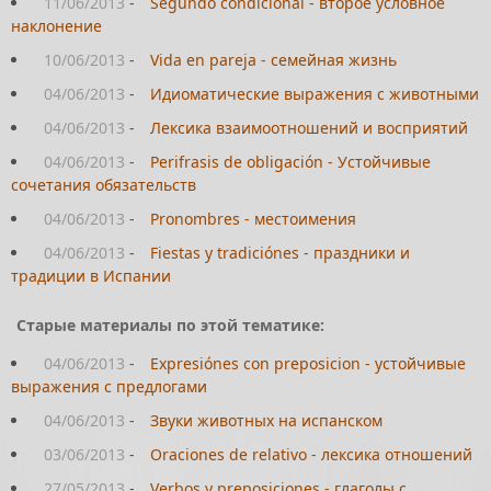
11/06/2013
-
Segundo condicional - второе условное
наклонение
10/06/2013
-
Vida en pareja - семейная жизнь
04/06/2013
-
Идиоматические выражения с животными
04/06/2013
-
Лексика взаимоотношений и восприятий
04/06/2013
-
Perifrasis de obligación - Устойчивые
сочетания обязательств
04/06/2013
-
Pronombres - местоимения
04/06/2013
-
Fiestas y tradiciónes - праздники и
традиции в Испании
Старые материалы по этой тематике:
04/06/2013
-
Expresiónes con preposicion - устойчивые
выражения с предлогами
04/06/2013
-
Звуки животных на испанском
03/06/2013
-
Oraciones de relativo - лексика отношений
27/05/2013
-
Verbos y preposiciones - глаголы с