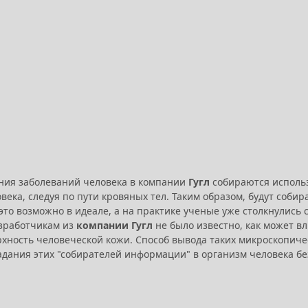
ния заболеваний человека в компании
Гугл
собираются использ
века, следуя по пути кровяных тел. Таким образом, будут собир
это возможно в идеале, а на практике ученые уже столкнулись
зработчикам из
компании Гугл
не было известно, как может в
хность человеческой кожи. Способ вывода таких микроскопичес
адания этих "собирателей информации" в организм человека бе