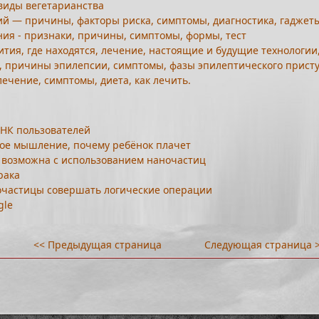
 виды вегетарианства
й — причины, факторы риска, симптомы, диагностика, гаджеты
ия - признаки, причины, симптомы, формы, тест
ития, где находятся, лечение, настоящие и будущие технологии
я, причины эпилепсии, симптомы, фазы эпилептического присту
лечение, симптомы, диета, как лечить.
ДНК пользователей
вное мышление, почему ребёнок плачет
а возможна с использованием наночастиц
рака
очастицы совершать логические операции
gle
<< Предыдущая страница
Следующая страница 