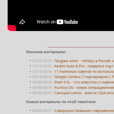
Похожие материалы:
21/11/2019
-
Госдума жжёт - теперь в России
17/11/2019
-
Redmi Note 8 Pro - появился пор
31/10/2019
-
11 полезных советов по использо
20/10/2019
-
Google Camera 7 портировали с 
25/09/2019
-
Pixel 4 XL - что известно о глав
30/06/2019
-
Fuchsia OS - новая операционная
30/06/2019
-
Санкции сняты - власти США иск
Новые материалы по этой тематике:
04/04/2017
-
Совершенствование современной