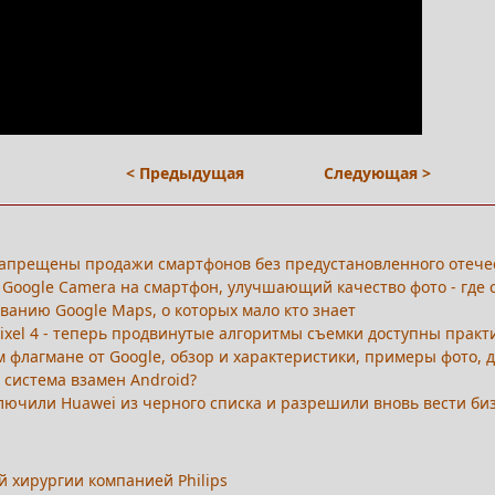
< Предыдущая
Следующая >
 запрещены продажи смартфонов без предустановленного отече
т Google Camera на смартфон, улучшающий качество фото - где с
ванию Google Maps, о которых мало кто знает
Pixel 4 - теперь продвинутые алгоритмы съемки доступны практ
ном флагмане от Google, обзор и характеристики, примеры фото, 
 система взамен Android?
лючили Huawei из черного списка и разрешили вновь вести б
 хирургии компанией Philips