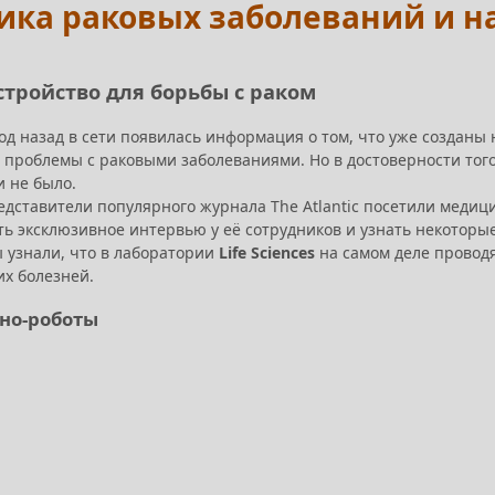
тика раковых заболеваний и н
стройство для борьбы с раком
д назад в сети появилась информация о том, что уже созданы 
проблемы с раковыми заболеваниями. Но в достоверности того
и не было.
едставители популярного журнала The Atlantic посетили меди
ть эксклюзивное интервью у её сотрудников и узнать некоторы
 узнали, что в лаборатории
Life Sciences
на самом деле провод
их болезней.
ано-роботы