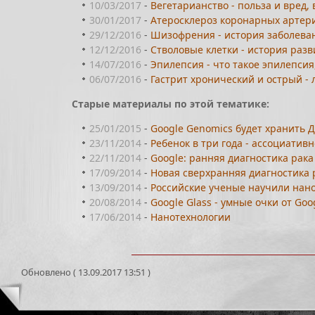
10/03/2017
-
Вегетарианство - польза и вред,
30/01/2017
-
Атеросклероз коронарных артери
29/12/2016
-
Шизофрения - история заболеван
12/12/2016
-
Стволовые клетки - история разв
14/07/2016
-
Эпилепсия - что такое эпилепси
06/07/2016
-
Гастрит хронический и острый - 
Старые материалы по этой тематике:
25/01/2015
-
Google Genomics будет хранить 
23/11/2014
-
Ребенок в три года - ассоциати
22/11/2014
-
Google: ранняя диагностика рак
17/09/2014
-
Новая сверхранняя диагностика 
13/09/2014
-
Российские ученые научили нан
20/08/2014
-
Google Glass - умные очки от Goo
17/06/2014
-
Нанотехнологии
Обновлено ( 13.09.2017 13:51 )