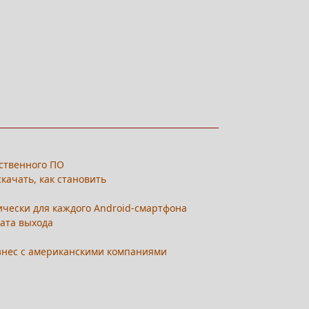
ственного ПО
качать, как становить
ически для каждого Android-смартфона
дата выхода
изнес с американскими компаниями