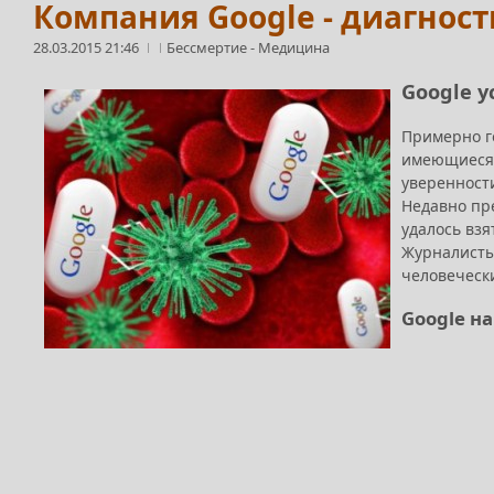
Компания Google - диагнос
28.03.2015 21:46
Бессмертие
-
Медицина
Google у
Примерно го
имеющиеся 
уверенност
Недавно пр
удалось взя
Журналисты
человеческ
Google н