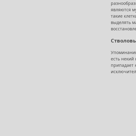
разнообраз
являются м
такие клет
выделять ма
восстановл
Стволовы
Упоминания
есть некий
припадает н
исключител