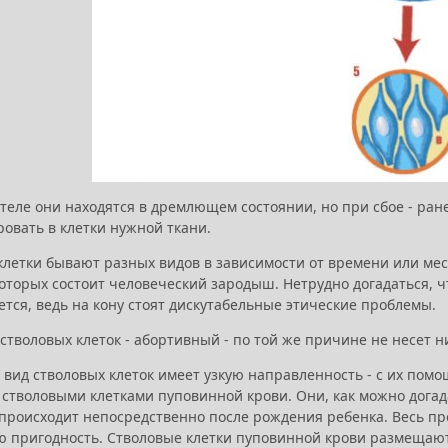
теле они находятся в дремлющем состоянии, но при сбое - ран
овать в клетки нужной ткани.
летки бывают разных видов в зависимости от времени или мест
которых состоит человеческий зародыш. Нетрудно догадаться, 
ется, ведь на кону стоят дискутабельные этические проблемы.
стволовых клеток - абортивный - по той же причине не несет н
вид стволовых клеток имеет узкую направленность - с их помо
 стволовыми клетками пуповинной крови. Они, как можно догад
происходит непосредственно после рождения ребенка. Весь про
ю пригодность. Стволовые клетки пуповинной крови размещают