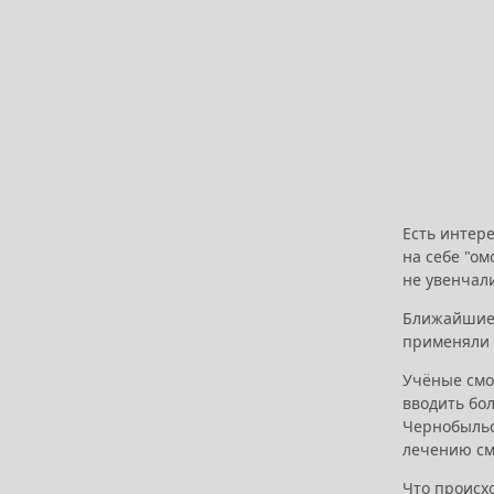
Есть интер
на себе "о
не увенчал
Ближайшие 
применяли 
Учёные смо
вводить бо
Чернобыльск
лечению см
Что происхо