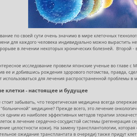
вание по своей сути очень значимо в мире клеточных технолог
мени для каждого человека индивидуально можно вырастить необ
рорыве в лечении некоторых хронических болезней. Второй - в
нтересное исследование провели японские ученые во главе с М
ив ее и добившись рождения здорового потомства, правда, сде
т использоваться для лечения распространенной проблемы в м
е клетки - настоящее и будущее
е стоит забывать, что теоретическая медицина всегда опережа
 "больничной" медицине? Прежде всего, это лечение онкологич
тся одним из наиболее эффективных методов терапии злокачес
клеток в лечение сердечно-сосудистой системы (регенерация 
ление целостности кожи). На замену трансплантологии, которая
ительное ожидание трансплантата в очереди) также придут кле