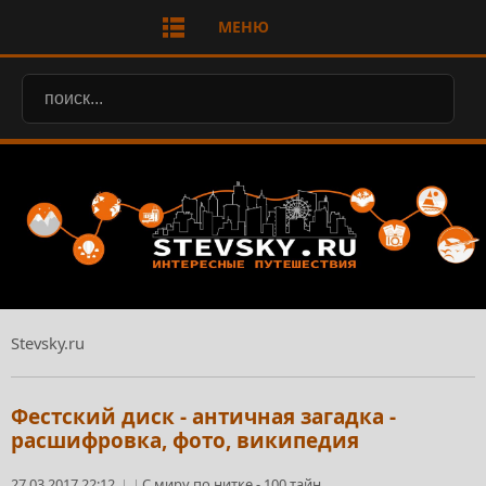
МЕНЮ
Stevsky.ru
Фестский диск - античная загадка -
расшифровка, фото, википедия
27.03.2017 22:12
С миру по нитке
-
100 тайн