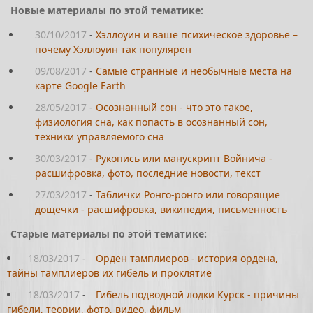
Новые материалы по этой тематике:
30/10/2017
-
Хэллоуин и ваше психическое здоровье –
почему Хэллоуин так популярен
09/08/2017
-
Самые странные и необычные места на
карте Google Earth
28/05/2017
-
Осознанный сон - что это такое,
физиология сна, как попасть в осознанный сон,
техники управляемого сна
30/03/2017
-
Рукопись или манускрипт Войнича -
расшифровка, фото, последние новости, текст
27/03/2017
-
Таблички Ронго-ронго или говорящие
дощечки - расшифровка, википедия, письменность
Старые материалы по этой тематике:
18/03/2017
-
Орден тамплиеров - история ордена,
тайны тамплиеров их гибель и проклятие
18/03/2017
-
Гибель подводной лодки Курск - причины
гибели, теории, фото, видео, фильм