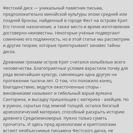
Фестский диск — уникальный памятник письма,
предположительно минойской культуры эпохи средней или
поздней бронзы, найденный в городе Фест на острове Крит.
Его точное назначение, а также место и время изготовления
достоверно неизвестны. Некоторые учёные подвергают
сомнению его подлинность, но в этой статье мы рассмотрим
и другие теории, которые приоткрывают занавес тайны
диска.
Древними греками остров Крит считался колыбелью всего
человечества. Благоприятные условия взрастили почву для
ряда величайших культур, сменяющих одна другую на
протяжении тысячи лет. О том, что положило конец
благоденствию, ведутся ожесточенные споры -
виновниками называют и гибельный взрыв вулкана
Санторина, и высадку пришельцев с материка - ахейцев. Но
в руинах, скрытых под земной толщей, остался богатый
археологический материал, способный раскрыть историю
древнего Средиземноморья. Нужно только суметь
прочитать. И здесь пред археологами и криптологами
встают необъяснимые письмена Фестского диска, не