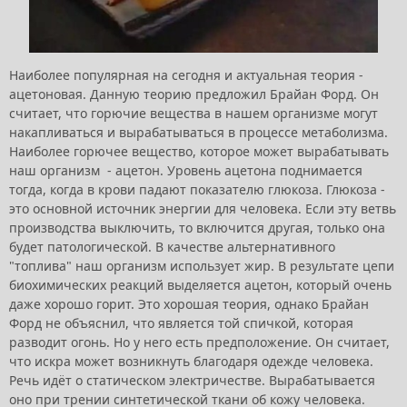
Наиболее популярная на сегодня и актуальная теория -
ацетоновая. Данную теорию предложил Брайан Форд. Он
считает, что горючие вещества в нашем организме могут
накапливаться и вырабатываться в процессе метаболизма.
Наиболее горючее вещество, которое может вырабатывать
наш организм - ацетон. Уровень ацетона поднимается
тогда, когда в крови падают показателю глюкоза. Глюкоза -
это основной источник энергии для человека. Если эту ветвь
производства выключить, то включится другая, только она
будет патологической. В качестве альтернативного
"топлива" наш организм использует жир. В результате цепи
биохимических реакций выделяется ацетон, который очень
даже хорошо горит. Это хорошая теория, однако Брайан
Форд не объяснил, что является той спичкой, которая
разводит огонь. Но у него есть предположение. Он считает,
что искра может возникнуть благодаря одежде человека.
Речь идёт о статическом электричестве. Вырабатывается
оно при трении синтетической ткани об кожу человека.