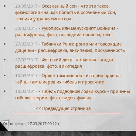
28/05/2017
-
Осознанный сон - что это такое,
физиология сна, как попасть в осознанный сон,
техники управляемого сна
30/03/2017
-
Рукопись или манускрипт Войнича -
расшифровка, фото, последние новости, текст
27/03/2017
-
Таблички Ронго-ронго или говорящие
дощечки - расшифровка, википедия, письменность
27/03/2017
-
Фестский диск - античная загадка -
расшифровка, фото, википедия
18/03/2017
-
Орден тамплиеров - история ордена,
тайны тамплиеров их гибель и проклятие
18/03/2017
-
Гибель подводной лодки Курск - причины
гибели, теории, фото, видео, фильм
<< Предыдущая страница
Обновлено ( 17.03.2017 00:12 )